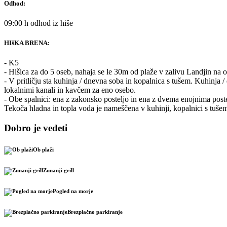
Odhod:
09:00 h odhod iz hiše
HIšKA BRENA:
- K5
- Hišica za do 5 oseb, nahaja se le 30m od plaže v zalivu Landjin na o
- V pritličju sta kuhinja / dnevna soba in kopalnica s tušem. Kuhinja
lokalnimi kanali in kavčem za eno osebo.
- Obe spalnici: ena z zakonsko posteljo in ena z dvema enojnima poste
Tekoča hladna in topla voda je nameščena v kuhinji, kopalnici s tušem i
Dobro je vedeti
Ob plaži
Zunanji grill
Pogled na morje
Brezplačno parkiranje