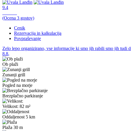
9.4
Odlično,
(Ocena
3
gostov)
Cenik
Rezervacija in kalkulacija
Povpraševanje
Zelo lepo organizirano, vse informacije ki smo jih rabili smo jih tudi d
8.8
,
Ob plaži
Zunanji grill
Pogled na morje
Brezplačno parkiranje
Velikost: 82 m²
Oddaljenost 5 km
Plaža 30 m