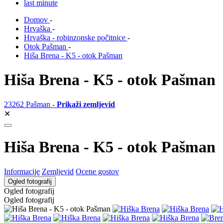
last minute
Domov
-
Hrvaška
-
Hrvaška - robinzonske počitnice
-
Otok Pašman
-
Hiša Brena - K5 - otok Pašman
Hiša Brena - K5 - otok Pašman
23262 Pašman -
Prikaži zemljevid
✕
Hiša Brena - K5 - otok Pašman
Informacije
Zemljevid
Ocene gostov
Ogled fotografij
Ogled fotografij
Ogled fotografij