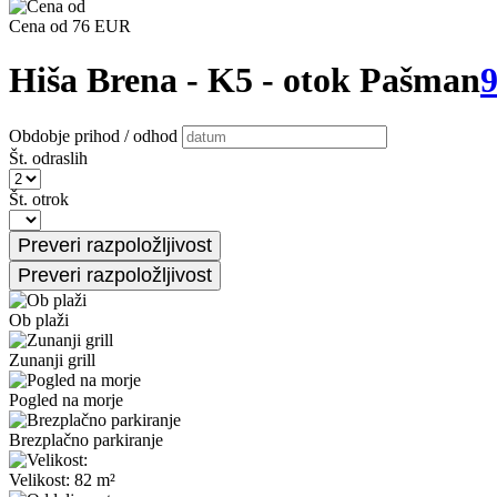
Cena od 76 EUR
Hiša Brena - K5 - otok Pašman
9
Obdobje prihod / odhod
Št. odraslih
Št. otrok
Ob plaži
Zunanji grill
Pogled na morje
Brezplačno parkiranje
Velikost: 82 m²