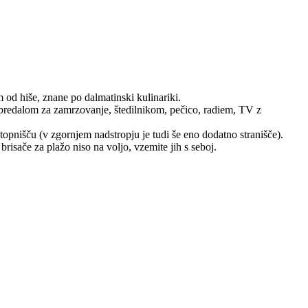
m od hiše, znane po dalmatinski kulinariki.
s predalom za zamrzovanje, štedilnikom, pečico, radiem, TV z
opnišču (v zgornjem nadstropju je tudi še eno dodatno stranišče).
brisače za plažo niso na voljo, vzemite jih s seboj.