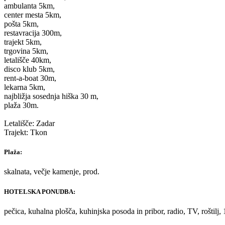
ambulanta 5km,
center mesta 5km,
pošta 5km,
restavracija 300m,
trajekt 5km,
trgovina 5km,
letališče 40km,
disco klub 5km,
rent-a-boat 30m,
lekarna 5km,
najbližja sosednja hiška 30 m,
plaža 30m.
Letališče: Zadar
Trajekt: Tkon
Plaža:
skalnata, večje kamenje, prod.
HOTELSKA PONUDBA:
pečica, kuhalna plošča, kuhinjska posoda in pribor, radio, TV, roštilj, 