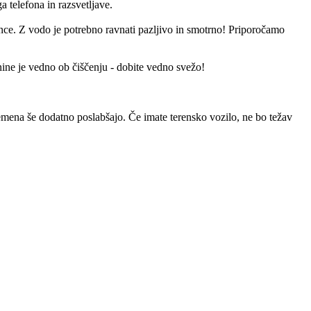
 telefona in razsvetljave.
sonce. Z vodo je potrebno ravnati pazljivo in smotrno! Priporočamo
nine je vedno ob čiščenju - dobite vedno svežo!
remena še dodatno poslabšajo. Če imate terensko vozilo, ne bo težav