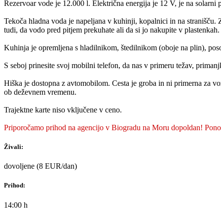
Rezervoar vode je 12.000 l. Električna energija je 12 V, je na solarn
Tekoča hladna voda je napeljana v kuhinji, kopalnici in na stranišču. 
tudi, da vodo pred pitjem prekuhate ali da si jo nakupite v plastenkah.
Kuhinja je opremljena s hladilnikom, štedilnikom (oboje na plin), pos
S seboj prinesite svoj mobilni telefon, da nas v primeru težav, primanj
Hiška je dostopna z avtomobilom. Cesta je groba in ni primerna za vož
ob deževnem vremenu.
Trajektne karte niso vključene v ceno.
Priporočamo prihod na agencijo v Biogradu na Moru dopoldan! Ponoč
Živali:
dovoljene (8 EUR/dan)
Prihod:
14:00 h