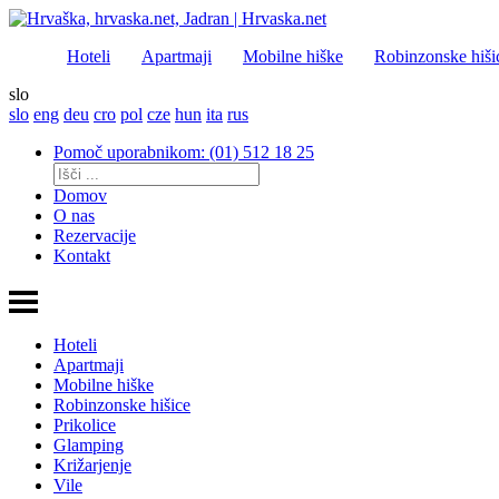
Hoteli
Apartmaji
Mobilne hiške
Robinzonske hiši
slo
slo
eng
deu
cro
pol
cze
hun
ita
rus
Pomoč uporabnikom: (01) 512 18 25
Domov
O nas
Rezervacije
Kontakt
Hoteli
Apartmaji
Mobilne hiške
Robinzonske hišice
Prikolice
Glamping
Križarjenje
Vile