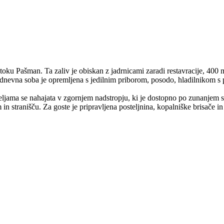
toku Pašman. Ta zaliv je obiskan z jadrnicami zaradi restavracije, 400 
 / dnevna soba je opremljena s jedilnim priborom, posodo, hladilnikom 
ljama se nahajata v zgornjem nadstropju, ki je dostopno po zunanjem st
n stranišču. Za goste je pripravljena posteljnina, kopalniške brisače in 