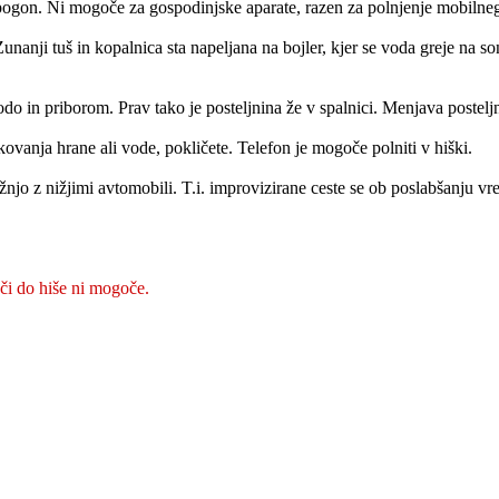
i pogon. Ni mogoče za gospodinjske aparate, razen za polnjenje mobilnega
Zunanji tuš in kopalnica sta napeljana na bojler, kjer se voda greje na 
odo in priborom. Prav tako je posteljnina že v spalnici. Menjava postelj
kovanja hrane ali vode, pokličete. Telefon je mogoče polniti v hiški.
njo z nižjimi avtomobili. T.i. improvizirane ceste se ob poslabšanju v
i do hiše ni mogoče.