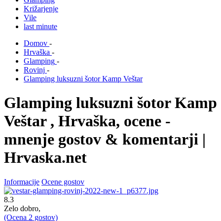
Križarjenje
Vile
last minute
Domov
-
Hrvaška
-
Glamping
-
Rovinj
-
Glamping luksuzni šotor Kamp Veštar
Glamping luksuzni šotor Kamp
Veštar , Hrvaška, ocene -
mnenje gostov & komentarji |
Hrvaska.net
Informacije
Ocene gostov
8.3
Zelo dobro,
(Ocena
2
gostov)