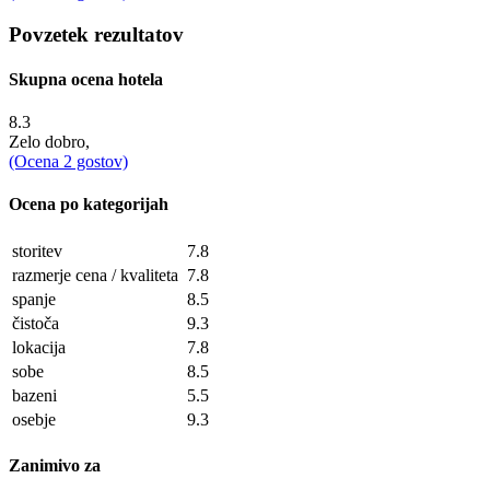
Povzetek rezultatov
Skupna ocena hotela
8.3
Zelo dobro,
(Ocena
2
gostov)
Ocena po kategorijah
storitev
7.8
razmerje cena / kvaliteta
7.8
spanje
8.5
čistoča
9.3
lokacija
7.8
sobe
8.5
bazeni
5.5
osebje
9.3
Zanimivo za