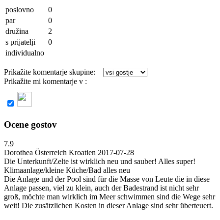
poslovno
0
par
0
družina
2
s prijatelji
0
individualno
Prikažite komentarje skupine:
Prikažite mi komentarje v :
nemščini
2 komentarjev
Ocene gostov
7.9
Dorothea
Österreich Kroatien
2017-07-28
Die Unterkunft/Zelte ist wirklich neu und sauber! Alles super!
Klimaanlage/kleine Küche/Bad alles neu
Die Anlage und der Pool sind für die Masse von Leute die in diese
Anlage passen, viel zu klein, auch der Badestrand ist nicht sehr
groß, möchte man wirklich im Meer schwimmen sind die Wege sehr
weit! Die zusätzlichen Kosten in dieser Anlage sind sehr überteuert.