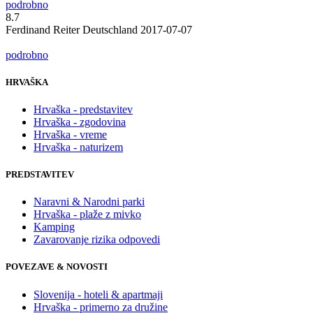
podrobno
8.7
Ferdinand
Reiter Deutschland
2017-07-07
podrobno
HRVAŠKA
Hrvaška - predstavitev
Hrvaška - zgodovina
Hrvaška - vreme
Hrvaška - naturizem
PREDSTAVITEV
Naravni & Narodni parki
Hrvaška - plaže z mivko
Kamping
Zavarovanje rizika odpovedi
POVEZAVE & NOVOSTI
Slovenija - hoteli & apartmaji
Hrvaška - primerno za družine