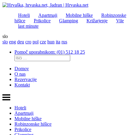
Hoteli
Apartmaji
Mobilne hiške
Robinzonske
hišice
Prikolice
Glamping
Križarjenje
Vile
last minute
slo
slo
eng
deu
cro
pol
cze
hun
ita
rus
Pomoč uporabnikom: (01) 512 18 25
Domov
O nas
Rezervacije
Kontakt
Hoteli
Apartmaji
Mobilne hiške
Robinzonske hišice
Prikolice
Glamping