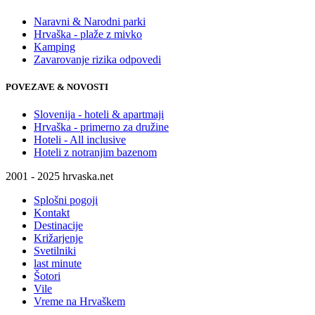
Naravni & Narodni parki
Hrvaška - plaže z mivko
Kamping
Zavarovanje rizika odpovedi
POVEZAVE & NOVOSTI
Slovenija - hoteli & apartmaji
Hrvaška - primerno za družine
Hoteli - All inclusive
Hoteli z notranjim bazenom
2001 - 2025 hrvaska.net
Splošni pogoji
Kontakt
Destinacije
Križarjenje
Svetilniki
last minute
Šotori
Vile
Vreme na Hrvaškem