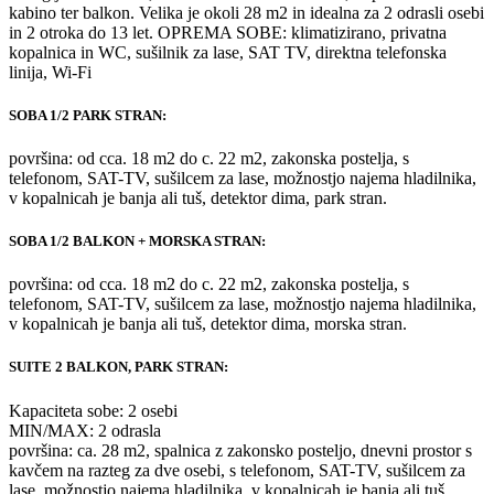
kabino ter balkon. Velika je okoli 28 m2 in idealna za 2 odrasli osebi
in 2 otroka do 13 let. OPREMA SOBE: klimatizirano, privatna
kopalnica in WC, sušilnik za lase, SAT TV, direktna telefonska
linija, Wi-Fi
SOBA 1/2 PARK STRAN:
površina: od cca. 18 m2 do c. 22 m2, zakonska postelja, s
telefonom, SAT-TV, sušilcem za lase, možnostjo najema hladilnika,
v kopalnicah je banja ali tuš, detektor dima, park stran.
SOBA 1/2 BALKON + MORSKA STRAN:
površina: od cca. 18 m2 do c. 22 m2, zakonska postelja, s
telefonom, SAT-TV, sušilcem za lase, možnostjo najema hladilnika,
v kopalnicah je banja ali tuš, detektor dima, morska stran.
SUITE 2 BALKON, PARK STRAN:
Kapaciteta sobe: 2 osebi
MIN/MAX: 2 odrasla
površina: ca. 28 m2, spalnica z zakonsko posteljo, dnevni prostor s
kavčem na razteg za dve osebi, s telefonom, SAT-TV, sušilcem za
lase, možnostjo najema hladilnika, v kopalnicah je banja ali tuš,