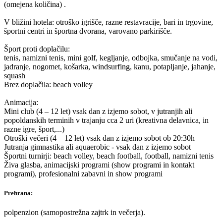
(omejena količina) .
V bližini hotela: otroško igrišče, razne restavracije, bari in trgovine,
športni centri in športna dvorana, varovano parkirišče.
Šport proti doplačilu:
tenis, namizni tenis, mini golf, kegljanje, odbojka, smučanje na vodi,
jadranje, nogomet, košarka, windsurfing, kanu, potapljanje, jahanje,
squash
Brez doplačila: beach volley
Animacija:
Mini club (4 – 12 let) vsak dan z izjemo sobot, v jutranjih ali
popoldanskih terminih v trajanju cca 2 uri (kreativna delavnica, in
razne igre, šport,...)
Otroški večeri (4 – 12 let) vsak dan z izjemo sobot ob 20:30h
Jutranja gimnastika ali aquaerobic - vsak dan z izjemo sobot
Športni turnirji: beach volley, beach football, football, namizni tenis
Živa glasba, animacijski programi (show programi in kontakt
programi), profesionalni zabavni in show programi
Prehrana:
polpenzion (samopostrežna zajtrk in večerja).