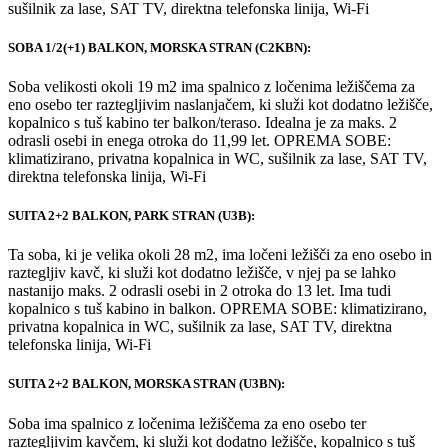
sušilnik za lase, SAT TV, direktna telefonska linija, Wi-Fi
SOBA 1/2(+1) BALKON, MORSKA STRAN (C2KBN):
Soba velikosti okoli 19 m2 ima spalnico z ločenima ležiščema za
eno osebo ter raztegljivim naslanjačem, ki služi kot dodatno ležišče,
kopalnico s tuš kabino ter balkon/teraso. Idealna je za maks. 2
odrasli osebi in enega otroka do 11,99 let. OPREMA SOBE:
klimatizirano, privatna kopalnica in WC, sušilnik za lase, SAT TV,
direktna telefonska linija, Wi-Fi
SUITA 2+2 BALKON, PARK STRAN (U3B):
Ta soba, ki je velika okoli 28 m2, ima ločeni ležišči za eno osebo in
raztegljiv kavč, ki služi kot dodatno ležišče, v njej pa se lahko
nastanijo maks. 2 odrasli osebi in 2 otroka do 13 let. Ima tudi
kopalnico s tuš kabino in balkon. OPREMA SOBE: klimatizirano,
privatna kopalnica in WC, sušilnik za lase, SAT TV, direktna
telefonska linija, Wi-Fi
SUITA 2+2 BALKON, MORSKA STRAN (U3BN):
Soba ima spalnico z ločenima ležiščema za eno osebo ter
raztegljivim kavčem, ki služi kot dodatno ležišče, kopalnico s tuš