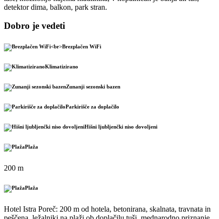
detektor dima, balkon, park stran.
Dobro je vedeti
Brezplačen WiFi
Klimatizirano
Zunanji sezonski bazen
Parkirišče za doplačilo
Hišni ljubljenčki niso dovoljeni
Plaža
200 m
Plaža
Hotel Istra Poreč: 200 m od hotela, betonirana, skalnata, travnata in
peščena, ležalniki na plaži ob doplačilu tuši, mednarodno priznanje