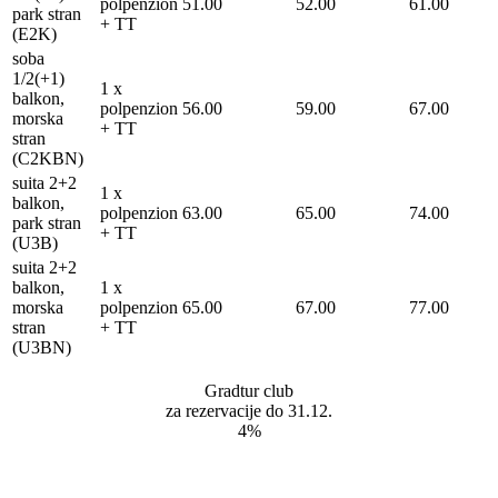
polpenzion
51.00
52.00
61.00
park stran
+ TT
(E2K)
soba
1/2(+1)
1 x
balkon,
polpenzion
56.00
59.00
67.00
morska
+ TT
stran
(C2KBN)
suita 2+2
1 x
balkon,
polpenzion
63.00
65.00
74.00
park stran
+ TT
(U3B)
suita 2+2
balkon,
1 x
morska
polpenzion
65.00
67.00
77.00
stran
+ TT
(U3BN)
Gradtur club
za rezervacije do 31.12.
4%