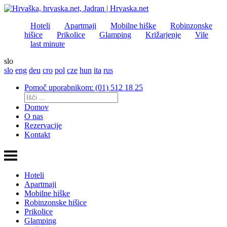
Hoteli
Apartmaji
Mobilne hiške
Robinzonske
hišice
Prikolice
Glamping
Križarjenje
Vile
last minute
slo
slo
eng
deu
cro
pol
cze
hun
ita
rus
Pomoč uporabnikom: (01) 512 18 25
Domov
O nas
Rezervacije
Kontakt
Hoteli
Apartmaji
Mobilne hiške
Robinzonske hišice
Prikolice
Glamping