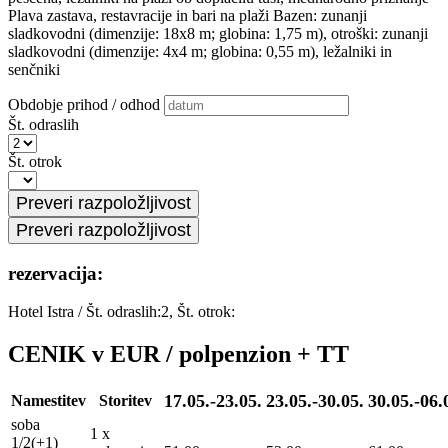
Plava zastava, restavracije in bari na plaži Bazen: zunanji
sladkovodni (dimenzije: 18x8 m; globina: 1,75 m), otroški: zunanji
sladkovodni (dimenzije: 4x4 m; globina: 0,55 m), ležalniki in
senčniki
Obdobje prihod / odhod
Št. odraslih
Št. otrok
rezervacija:
Hotel Istra
/
Št. odraslih:2, Št. otrok:
CENIK v EUR / polpenzion + TT
17.05.-23.05.
23.05.-30.05.
30.05.-06.
Namestitev
Storitev
soba
1 x
1/2(+1)