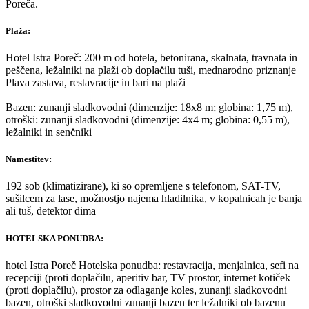
Poreča.
Plaža:
Hotel Istra Poreč: 200 m od hotela, betonirana, skalnata, travnata in
peščena, ležalniki na plaži ob doplačilu tuši, mednarodno priznanje
Plava zastava, restavracije in bari na plaži
Bazen: zunanji sladkovodni (dimenzije: 18x8 m; globina: 1,75 m),
otroški: zunanji sladkovodni (dimenzije: 4x4 m; globina: 0,55 m),
ležalniki in senčniki
Namestitev:
192 sob (klimatizirane), ki so opremljene s telefonom, SAT-TV,
sušilcem za lase, možnostjo najema hladilnika, v kopalnicah je banja
ali tuš, detektor dima
HOTELSKA PONUDBA:
hotel Istra Poreč Hotelska ponudba: restavracija, menjalnica, sefi na
recepciji (proti doplačilu, aperitiv bar, TV prostor, internet kotiček
(proti doplačilu), prostor za odlaganje koles, zunanji sladkovodni
bazen, otroški sladkovodni zunanji bazen ter ležalniki ob bazenu