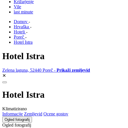
Križarjenje
Vile
last minute
Domov
-
Hrvaška
-
Hoteli
-
Poreč
-
Hotel Istra
Hotel Istra
Zelena laguna, 52440 Poreč -
Prikaži zemljevid
✕
Hotel Istra
Klimatizirano
Informacije
Zemljevid
Ocene gostov
Ogled fotografij
Ogled fotografij