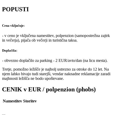
POPUSTI
Cena vključuje:
- v ceno je vključena namestitev, polpenzion (samopostrežna zajtrk
in večerja), pijača ob večerji in turistična taksa.
Doplačila:
- obvezno doplačilo za parking - 2 EUR/avto/dan (na licu mesta).
Tretje, pomožno ležišče je najbolj ustrezno za otroke do 12 let. Na
njem lahko bivajo tudi starejši, vendar naknadne reklamacije zaradi
majhnosti ležišča ne bodo upoštevane.
CENIK v EUR / polpenzion (phobs)
Namestitev
Storitev