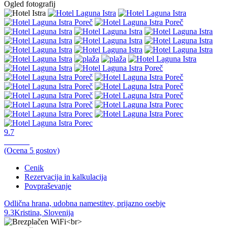
Ogled fotografij
9.7
Odlično,
(Ocena
5
gostov)
Cenik
Rezervacija in kalkulacija
Povpraševanje
Odlična hrana, udobna namestitev, prijazno osebje
9.3
Kristina, Slovenija