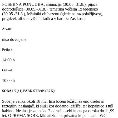
POSEBNA PONUDBA: animacija (30.05.-31.8.), pijača
dobrodošlice (30.05.-31.8.), tematska večerja 1x tedensko
(30.05.-31.8.), ležalniki ob bazenu (glede na razpoložljivost),
prigrizek ali sendvič ali sladica v baru za čas kosila
Živali:
niso dovoljene
Prihod:
14:00 h
Odhod:
10:00 h
SOBA 1/2(+1) PARK STRAN (E2K):
Soba je velika okoli 18 m2. Ima ločeni ležišči za eno osebo in
raztegljiv naslanjač, ki služi kot dodatno ležišče, ter kopalnico s tuš
kabino. Idealna je za maks. 2 odrasli osebi in enega otroka do 11,99
let. OPREMA SOBE: klimatizirano, privatna kopalnica in WC,