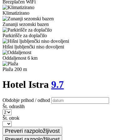
Brezplačen WiFi
Klimatizirano
Zunanji sezonski bazen
Parkirišče za doplačilo
Hišni ljubljenčki niso dovoljeni
Oddaljenost 6 km
Plaža 200 m
Hotel Istra
9.7
Obdobje prihod / odhod
Št. odraslih
Št. otrok