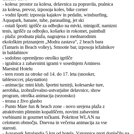
- kolesa: prostor za kolesa, delavnica za popravila, pralnica
za kolesa, prevoz, izposoja koles, bike corner
- vodni športi: izposoja kajakov in pedalin, windsurfing,
Aquapark, banane, tube, parasailing, jet ski
- ostali športi: igrišče za odbojko na mivki, minigolf, namizni
tenis, igrišče za odbojko, košarko in rokomet, paintball
- plaža: prodnata plaža, nagrajena z mednarodnim
ekološkim priznanjem „Modra zastava“, 2 beach bara
(Tamaris in Beach volley), Smootie bar, izposoja ležalnikov
in baldahinov
- sodobno opremljeno otroško igrišče
- igralnica z zabavnimi igrami v sosednjem Aminess
Maestral Hotelu
- teen room za otroke od 14. do 17. leta (snooker,
tablesoccer, playstation)
- animacija: mini klub, športni turnirji, kolesarske ture,
aerobika, izobraževalno-ustvarjalne delavnice, show
program, otroška animacija (sezonsko)
- terasa z živo glasbo
- Punto Mare fun & beach zone - novo urejena plaža z
atraktivnim plimnim kopališčem, novimi zabavnimi
vsebinami in gourmet točkami. Pokritost WLAN na
celotnem območju. Dnevna in večerna animacija za vse
starosti.
- Aquapark Istralandia 5 km od hotela. Vstopnice proti doplačilu na