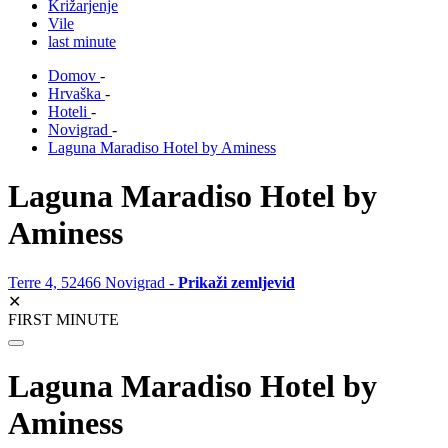
Križarjenje
Vile
last minute
Domov
-
Hrvaška
-
Hoteli
-
Novigrad
-
Laguna Maradiso Hotel by Aminess
Laguna Maradiso Hotel by
Aminess
Terre 4, 52466 Novigrad -
Prikaži zemljevid
✕
FIRST MINUTE
Laguna Maradiso Hotel by
Aminess