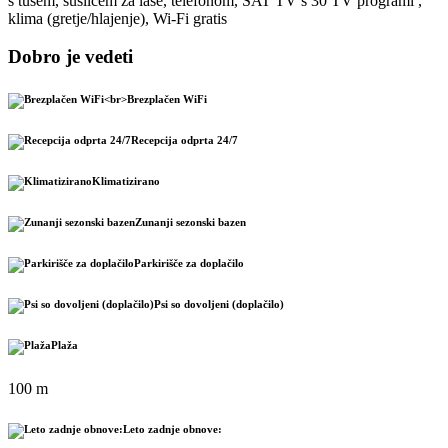
s tušem, sušilcem za lase, telefonom, SAT TV s 30 TV programi ,
klima (gretje/hlajenje), Wi-Fi gratis
Dobro je vedeti
Brezplačen WiFi
Recepcija odprta 24/7
Klimatizirano
Zunanji sezonski bazen
Parkirišče za doplačilo
Psi so dovoljeni (doplačilo)
Plaža
100 m
Leto zadnje obnove: