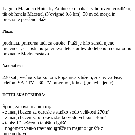
Laguna Maradiso Hotel by Aminess se nahaja v borovem gozdičku,
tik ob hotelu Maestral (Novigrad 0,8 km), 50 m od morja in
prostrane peščene plaže
Plaža:
prodnata, primerna tudi za otroke. Plaži je bilo zaradi njene
urejenosti, čistosti morja ter kvalitete storitev dodeljeno mednarodno
priznanje Modra zastava
Namestitev:
220 sob, večina z balkonom: kopalnica s tušem, sušilec za lase,
telefon, SAT TV s 30 TV programi, klima (gretje/hlajenje)
HOTELSKA PONUDBA:
Šport, zabava in animacija:
- zunanji bazen za odrasle s sladko vodo velikosti 270m²
- zunanji bazen za otroke s sladko vodo velikosti 36m²
- tenis: 17 peščenih teniških igrišč
- nogomet: veliko travnato igrišče in majhno igrišče z
umetno travo