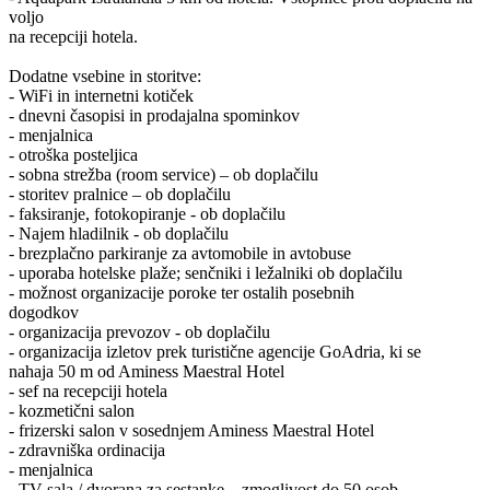
voljo
na recepciji hotela.
Dodatne vsebine in storitve:
- WiFi in internetni kotiček
- dnevni časopisi in prodajalna spominkov
- menjalnica
- otroška posteljica
- sobna strežba (room service) – ob doplačilu
- storitev pralnice – ob doplačilu
- faksiranje, fotokopiranje - ob doplačilu
- Najem hladilnik - ob doplačilu
- brezplačno parkiranje za avtomobile in avtobuse
- uporaba hotelske plaže; senčniki i ležalniki ob doplačilu
- možnost organizacije poroke ter ostalih posebnih
dogodkov
- organizacija prevozov - ob doplačilu
- organizacija izletov prek turistične agencije GoAdria, ki se
nahaja 50 m od Aminess Maestral Hotel
- sef na recepciji hotela
- kozmetični salon
- frizerski salon v sosednjem Aminess Maestral Hotel
- zdravniška ordinacija
- menjalnica
- TV sala / dvorana za sestanke – zmoglivost do 50 osob