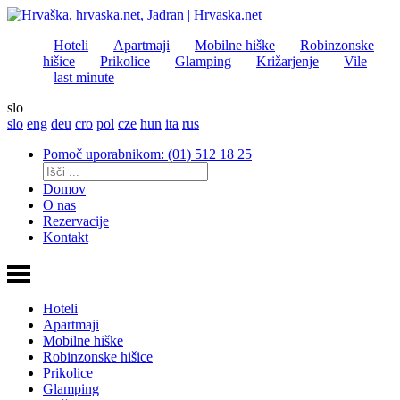
Hoteli
Apartmaji
Mobilne hiške
Robinzonske
hišice
Prikolice
Glamping
Križarjenje
Vile
last minute
slo
slo
eng
deu
cro
pol
cze
hun
ita
rus
Pomoč uporabnikom: (01) 512 18 25
Domov
O nas
Rezervacije
Kontakt
Hoteli
Apartmaji
Mobilne hiške
Robinzonske hišice
Prikolice
Glamping