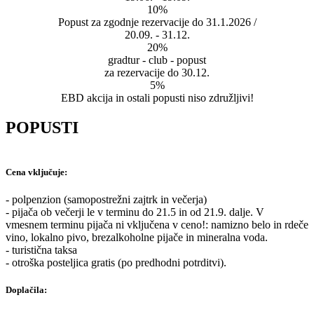
10%
Popust za zgodnje rezervacije do 31.1.2026 /
20.09. - 31.12.
20%
gradtur - club - popust
za rezervacije do 30.12.
5%
EBD akcija in ostali popusti niso združljivi!
POPUSTI
Cena vključuje:
- polpenzion (samopostrežni zajtrk in večerja)
- pijača ob večerji le v terminu do 21.5 in od 21.9. dalje. V
vmesnem terminu pijača ni vključena v ceno!: namizno belo in rdeče
vino, lokalno pivo, brezalkoholne pijače in mineralna voda.
- turistična taksa
- otroška posteljica gratis (po predhodni potrditvi).
Doplačila: