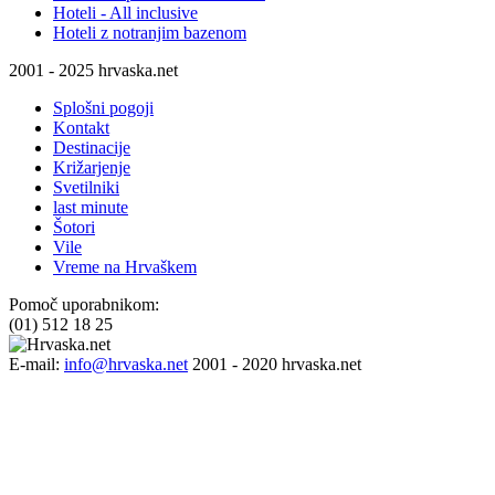
Hoteli - All inclusive
Hoteli z notranjim bazenom
2001 - 2025 hrvaska.net
Splošni pogoji
Kontakt
Destinacije
Križarjenje
Svetilniki
last minute
Šotori
Vile
Vreme na Hrvaškem
Pomoč uporabnikom:
(01) 512 18 25
E-mail:
info@hrvaska.net
2001 - 2020 hrvaska.net