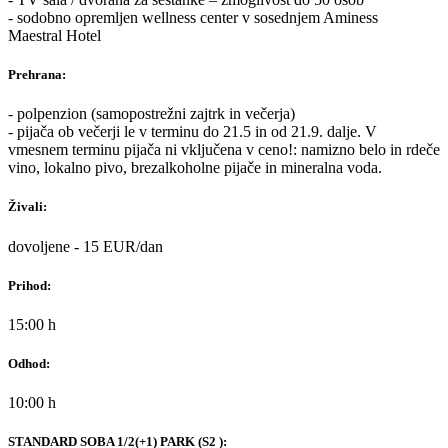
- sodobno opremljen wellness center v sosednjem Aminess
Maestral Hotel
Prehrana:
- polpenzion (samopostrežni zajtrk in večerja)
- pijača ob večerji le v terminu do 21.5 in od 21.9. dalje. V
vmesnem terminu pijača ni vključena v ceno!: namizno belo in rdeče
vino, lokalno pivo, brezalkoholne pijače in mineralna voda.
Živali:
dovoljene - 15 EUR/dan
Prihod:
15:00 h
Odhod:
10:00 h
STANDARD SOBA 1/2(+1) PARK (S2 ):