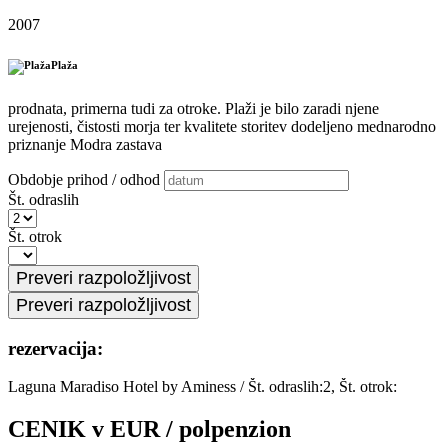
2007
Plaža
prodnata, primerna tudi za otroke. Plaži je bilo zaradi njene
urejenosti, čistosti morja ter kvalitete storitev dodeljeno mednarodno
priznanje Modra zastava
Obdobje prihod / odhod
Št. odraslih
Št. otrok
rezervacija:
Laguna Maradiso Hotel by Aminess
/
Št. odraslih:2, Št. otrok:
CENIK v EUR / polpenzion