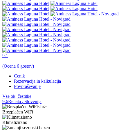
9.1
Odlično,
(Ocena
6
gostov)
Cenik
Rezervacija in kalkulacija
Povpraševanje
Vse ok, čestitke
9.6
Renata , Slovenija
Brezplačen WiFi
Klimatizirano