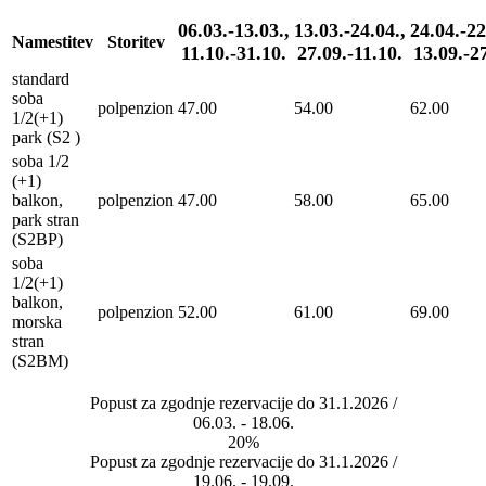
06.03.-13.03.,
13.03.-24.04.,
24.04.-22
Namestitev
Storitev
11.10.-31.10.
27.09.-11.10.
13.09.-2
standard
soba
polpenzion
47.00
54.00
62.00
1/2(+1)
park (S2 )
soba 1/2
(+1)
balkon,
polpenzion
47.00
58.00
65.00
park stran
(S2BP)
soba
1/2(+1)
balkon,
polpenzion
52.00
61.00
69.00
morska
stran
(S2BM)
Popust za zgodnje rezervacije do 31.1.2026 /
06.03. - 18.06.
20%
Popust za zgodnje rezervacije do 31.1.2026 /
19.06. - 19.09.