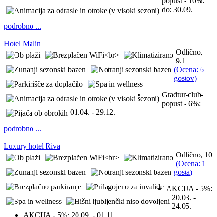
popust - 10%:
do: 30.09.
podrobno ...
Hotel Malin
Odlično,
9.1
(
Ocena: 6
gostov
)
Gradtur-club-
popust - 6%:
01.04. - 29.12.
podrobno ...
Luxury hotel Riva
Odlično, 10
(
Ocena: 1
gosta
)
AKCIJA - 5%:
20.03. -
24.05.
AKCIJA - 5%:
20.09. - 01.11.