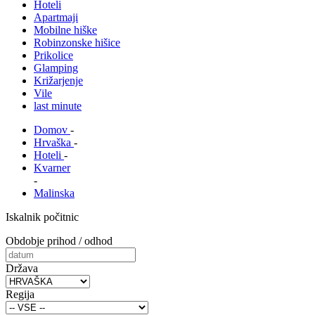
Hoteli
Apartmaji
Mobilne hiške
Robinzonske hišice
Prikolice
Glamping
Križarjenje
Vile
last minute
Domov
-
Hrvaška
-
Hoteli
-
Kvarner
-
Malinska
Iskalnik počitnic
Obdobje prihod / odhod
Država
Regija