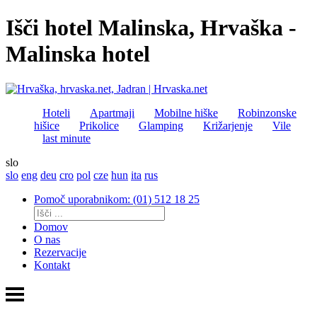
Išči hotel Malinska, Hrvaška -
Malinska hotel
Hoteli
Apartmaji
Mobilne hiške
Robinzonske
hišice
Prikolice
Glamping
Križarjenje
Vile
last minute
slo
slo
eng
deu
cro
pol
cze
hun
ita
rus
Pomoč uporabnikom: (01) 512 18 25
Domov
O nas
Rezervacije
Kontakt