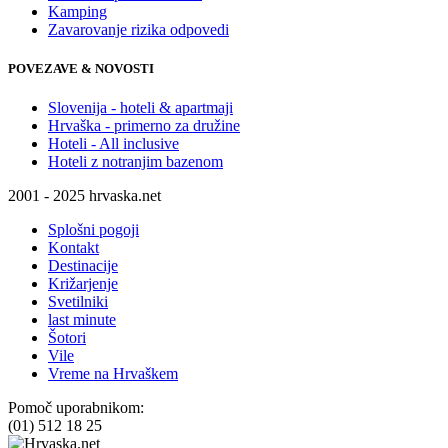
Kamping
Zavarovanje rizika odpovedi
POVEZAVE & NOVOSTI
Slovenija - hoteli & apartmaji
Hrvaška - primerno za družine
Hoteli - All inclusive
Hoteli z notranjim bazenom
2001 - 2025 hrvaska.net
Splošni pogoji
Kontakt
Destinacije
Križarjenje
Svetilniki
last minute
Šotori
Vile
Vreme na Hrvaškem
Pomoč uporabnikom:
(01) 512 18 25