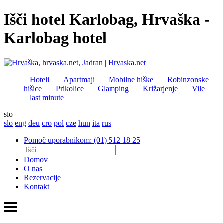
Išči hotel Karlobag, Hrvaška -
Karlobag hotel
Hoteli
Apartmaji
Mobilne hiške
Robinzonske
hišice
Prikolice
Glamping
Križarjenje
Vile
last minute
slo
slo
eng
deu
cro
pol
cze
hun
ita
rus
Pomoč uporabnikom: (01) 512 18 25
Domov
O nas
Rezervacije
Kontakt