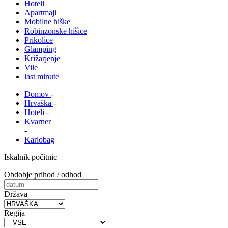
Hoteli
Apartmaji
Mobilne hiške
Robinzonske hišice
Prikolice
Glamping
Križarjenje
Vile
last minute
Domov
-
Hrvaška
-
Hoteli
-
Kvarner
-
Karlobag
Iskalnik počitnic
Obdobje prihod / odhod
Država
Regija