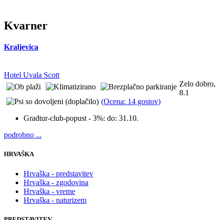
Kvarner
Kraljevica
Hotel Uvala Scott
Zelo dobro,
8.1
(
Ocena: 14 gostov
)
Gradtur-club-popust - 3%:
do: 31.10.
podrobno ...
HRVAŠKA
Hrvaška - predstavitev
Hrvaška - zgodovina
Hrvaška - vreme
Hrvaška - naturizem
PREDSTAVITEV