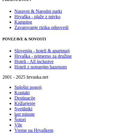
Naravni & Narodni parki
Hrvaška - plaže z mivko
Kamping
Zavarovanje rizika odpovedi
POVEZAVE & NOVOSTI
Slovenija - hoteli & apartmaji
Hrvaška - primerno za družine
Hoteli - All inclusive
Hoteli z notranjim bazenom
2001 - 2025 hrvaska.net
Splošni pogoji
Kontakt
Destinacije
Križarjenje
Svetilniki
last minute
Šotori
Vile
Vreme na Hrvaškem