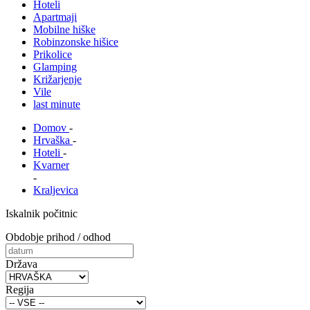
Hoteli
Apartmaji
Mobilne hiške
Robinzonske hišice
Prikolice
Glamping
Križarjenje
Vile
last minute
Domov
-
Hrvaška
-
Hoteli
-
Kvarner
-
Kraljevica
Iskalnik počitnic
Obdobje prihod / odhod
Država
Regija