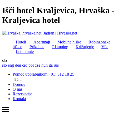
Išči hotel Kraljevica, Hrvaška -
Kraljevica hotel
Hoteli
Apartmaji
Mobilne hiške
Robinzonske
hišice
Prikolice
Glamping
Križarjenje
Vile
last minute
slo
slo
eng
deu
cro
pol
cze
hun
ita
rus
Pomoč uporabnikom: (01) 512 18 25
Domov
O nas
Rezervacije
Kontakt