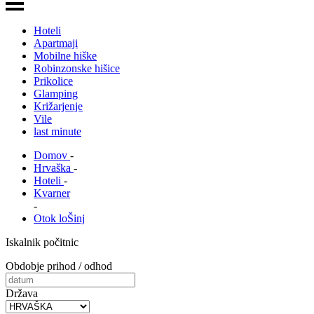
Hoteli
Apartmaji
Mobilne hiške
Robinzonske hišice
Prikolice
Glamping
Križarjenje
Vile
last minute
Domov
-
Hrvaška
-
Hoteli
-
Kvarner
-
Otok loŠinj
Iskalnik počitnic
Obdobje prihod / odhod
Država