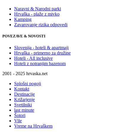
Naravni & Narodni parki
Hrvaška - plaže z mivko
Kamping
Zavarovanje rizika odpovedi
POVEZAVE & NOVOSTI
Slovenija - hoteli & apartmaji
Hrvaška - primerno za družine
Hoteli - All inclusive
Hoteli z notranjim bazenom
2001 - 2025 hrvaska.net
Splošni pogoji
Kontakt
Destinacije
Križarjenje
Svetilniki
last minute
Šotori
Vile
Vreme na Hrvaškem