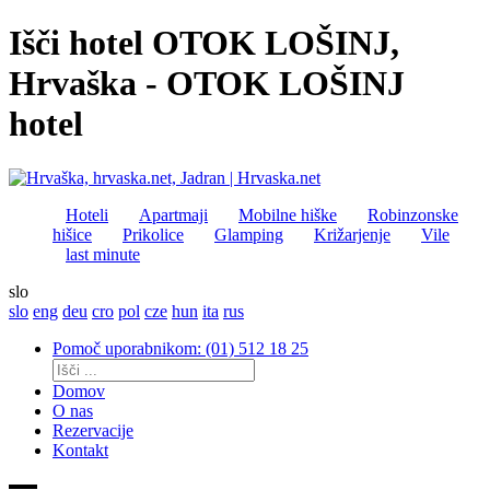
Išči hotel OTOK LOŠINJ,
Hrvaška - OTOK LOŠINJ
hotel
Hoteli
Apartmaji
Mobilne hiške
Robinzonske
hišice
Prikolice
Glamping
Križarjenje
Vile
last minute
slo
slo
eng
deu
cro
pol
cze
hun
ita
rus
Pomoč uporabnikom: (01) 512 18 25
Domov
O nas
Rezervacije
Kontakt