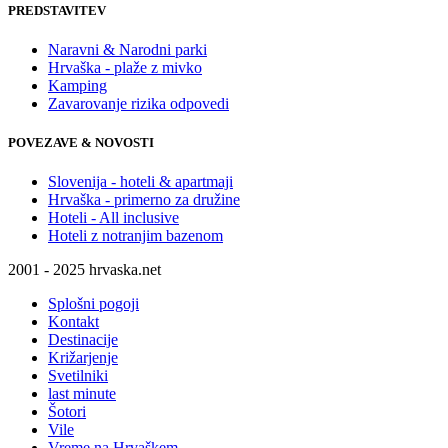
PREDSTAVITEV
Naravni & Narodni parki
Hrvaška - plaže z mivko
Kamping
Zavarovanje rizika odpovedi
POVEZAVE & NOVOSTI
Slovenija - hoteli & apartmaji
Hrvaška - primerno za družine
Hoteli - All inclusive
Hoteli z notranjim bazenom
2001 - 2025 hrvaska.net
Splošni pogoji
Kontakt
Destinacije
Križarjenje
Svetilniki
last minute
Šotori
Vile
Vreme na Hrvaškem