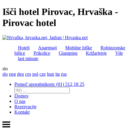
Išči hotel Pirovac, Hrvaška -
Pirovac hotel
Hoteli
Apartmaji
Mobilne hiške
Robinzonske
hišice
Prikolice
Glamping
Križarjenje
Vile
last minute
slo
slo
eng
deu
cro
pol
cze
hun
ita
rus
Pomoč uporabnikom: (01) 512 18 25
Domov
O nas
Rezervacije
Kontakt