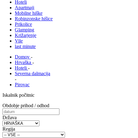
Hoteli
Apartmaji
Mobilne hiške
Robinzonske hišice
Prikolice
Glamping
Križarjenje
Vile
last minute
Domov
-
Hrvaška
-
Hoteli
-
Severna dalmacija
-
Pirovac
Iskalnik počitnic
Obdobje prihod / odhod
Država
Regija