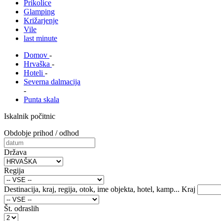
Prikolice
Glamping
Križarjenje
Vile
last minute
Domov
-
Hrvaška
-
Hoteli
-
Severna dalmacija
-
Punta skala
Iskalnik počitnic
Obdobje prihod / odhod
Država
Regija
Destinacija, kraj, regija, otok, ime objekta, hotel, kamp...
Kraj
Št. odraslih