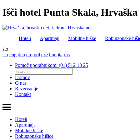
Išči hotel Punta Skala, Hrvaška
Hoteli
Apartmaji
Mobilne hiške
Robinzonske hiši
slo
slo
eng
deu
cro
pol
cze
hun
ita
rus
Pomoč uporabnikom: (01) 512 18 25
Domov
O nas
Rezervacije
Kontakt
Hoteli
Apartmaji
Mobilne hiške
Robinzonske hišice