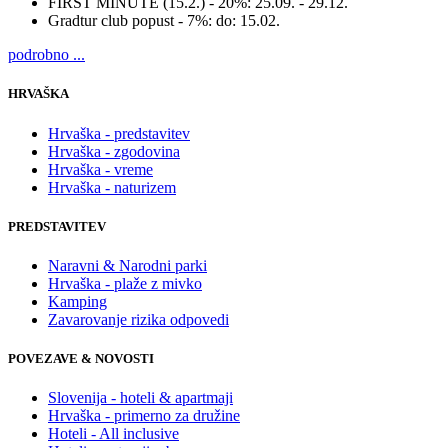
FIRST MINUTE (15.2.) - 20%:
25.09. - 29.12.
Gradtur club popust - 7%:
do: 15.02.
podrobno ...
HRVAŠKA
Hrvaška - predstavitev
Hrvaška - zgodovina
Hrvaška - vreme
Hrvaška - naturizem
PREDSTAVITEV
Naravni & Narodni parki
Hrvaška - plaže z mivko
Kamping
Zavarovanje rizika odpovedi
POVEZAVE & NOVOSTI
Slovenija - hoteli & apartmaji
Hrvaška - primerno za družine
Hoteli - All inclusive