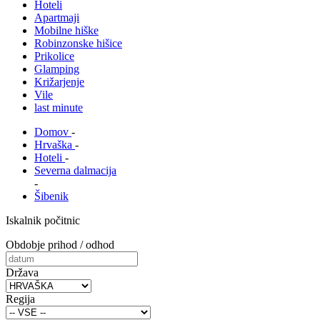
Hoteli
Apartmaji
Mobilne hiške
Robinzonske hišice
Prikolice
Glamping
Križarjenje
Vile
last minute
Domov
-
Hrvaška
-
Hoteli
-
Severna dalmacija
-
Šibenik
Iskalnik počitnic
Obdobje prihod / odhod
Država
Regija