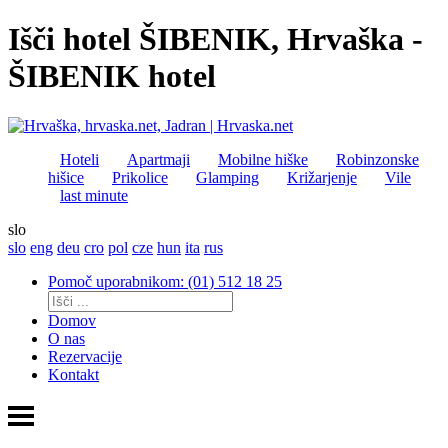
Išči hotel ŠIBENIK, Hrvaška -
ŠIBENIK hotel
Hoteli
Apartmaji
Mobilne hiške
Robinzonske
hišice
Prikolice
Glamping
Križarjenje
Vile
last minute
slo
slo
eng
deu
cro
pol
cze
hun
ita
rus
Pomoč uporabnikom: (01) 512 18 25
Domov
O nas
Rezervacije
Kontakt