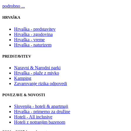
podrobno ...
HRVAŠKA
Hrvaška - predstavitev
Hrvaška - zgodovina
Hrvaška - vreme
Hrvaška - naturizem
PREDSTAVITEV
Naravni & Narodni parki
Hrvaška - plaže z mivko
Kamping
Zavarovanje rizika odpovedi
POVEZAVE & NOVOSTI
Slovenija - hoteli & apartmaji
Hrvaška - primerno za družine
Hoteli - All inclusive
Hoteli z notranjim bazenom