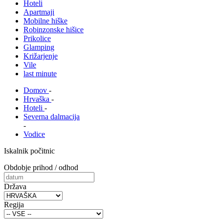
Hoteli
Apartmaji
Mobilne hiške
Robinzonske hišice
Prikolice
Glamping
Križarjenje
Vile
last minute
Domov
-
Hrvaška
-
Hoteli
-
Severna dalmacija
-
Vodice
Iskalnik počitnic
Obdobje prihod / odhod
Država
Regija