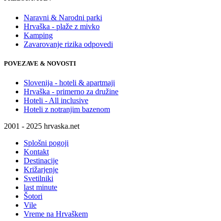
Naravni & Narodni parki
Hrvaška - plaže z mivko
Kamping
Zavarovanje rizika odpovedi
POVEZAVE & NOVOSTI
Slovenija - hoteli & apartmaji
Hrvaška - primerno za družine
Hoteli - All inclusive
Hoteli z notranjim bazenom
2001 - 2025 hrvaska.net
Splošni pogoji
Kontakt
Destinacije
Križarjenje
Svetilniki
last minute
Šotori
Vile
Vreme na Hrvaškem