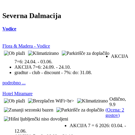
Severna Dalmacija
Vodice
Flora & Madera - Vodice
AKCIJA
7=6:
24.04. - 03.06.
AKCIJA 7=6:
24.09. - 24.10.
gradtur - club - discount - 7%:
do: 31.08.
podrobno ...
Hotel Miramare
Odlično,
9.9
(
Ocena: 2
gostov
)
AKCIJA 7 = 6 2026:
03.04. -
12.06.