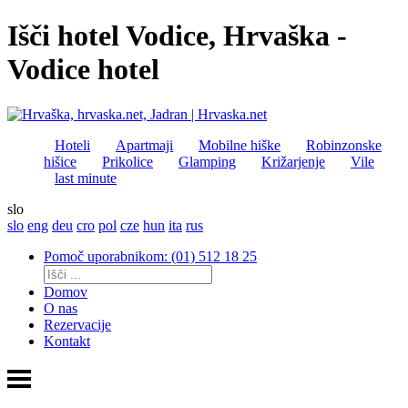
Išči hotel Vodice, Hrvaška -
Vodice hotel
Hoteli
Apartmaji
Mobilne hiške
Robinzonske
hišice
Prikolice
Glamping
Križarjenje
Vile
last minute
slo
slo
eng
deu
cro
pol
cze
hun
ita
rus
Pomoč uporabnikom: (01) 512 18 25
Domov
O nas
Rezervacije
Kontakt