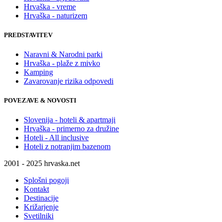
Hrvaška - vreme
Hrvaška - naturizem
PREDSTAVITEV
Naravni & Narodni parki
Hrvaška - plaže z mivko
Kamping
Zavarovanje rizika odpovedi
POVEZAVE & NOVOSTI
Slovenija - hoteli & apartmaji
Hrvaška - primerno za družine
Hoteli - All inclusive
Hoteli z notranjim bazenom
2001 - 2025 hrvaska.net
Splošni pogoji
Kontakt
Destinacije
Križarjenje
Svetilniki