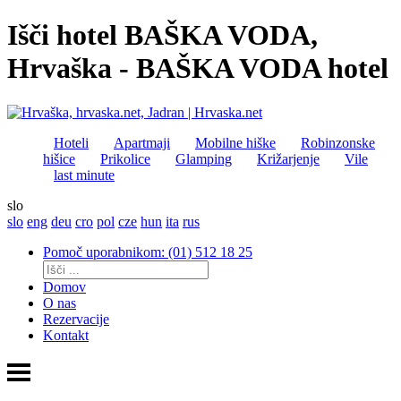
Išči hotel BAŠKA VODA,
Hrvaška - BAŠKA VODA hotel
Hoteli
Apartmaji
Mobilne hiške
Robinzonske
hišice
Prikolice
Glamping
Križarjenje
Vile
last minute
slo
slo
eng
deu
cro
pol
cze
hun
ita
rus
Pomoč uporabnikom: (01) 512 18 25
Domov
O nas
Rezervacije
Kontakt