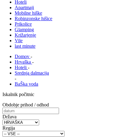
Hoteli
Apartmaji
Mobilne hiške
Robinzonske hišice
Prikolice
Glamping
Križarjenje
Vile
last minute
Domov
-
Hrvaška
-
Hoteli
-
Srednja dalmacija
-
BaŠka voda
Iskalnik počitnic
Obdobje prihod / odhod
Država
Regija