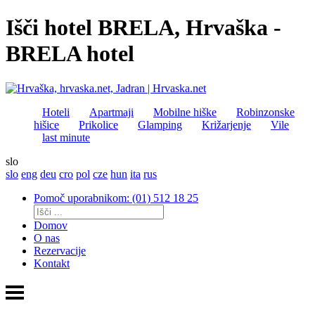
Išči hotel BRELA, Hrvaška -
BRELA hotel
Hoteli
Apartmaji
Mobilne hiške
Robinzonske
hišice
Prikolice
Glamping
Križarjenje
Vile
last minute
slo
slo
eng
deu
cro
pol
cze
hun
ita
rus
Pomoč uporabnikom: (01) 512 18 25
Domov
O nas
Rezervacije
Kontakt