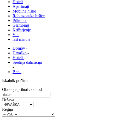
Hoteli
Apartmaji
Mobilne hiške
Robinzonske hišice
Prikolice
Glamping
Križarjenje
Vile
last minute
Domov
-
Hrvaška
-
Hoteli
-
Srednja dalmacija
-
Brela
Iskalnik počitnic
Obdobje prihod / odhod
Država
Regija