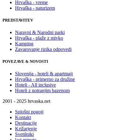
Hrvaška - vreme
Hrvaška - naturizem
PREDSTAVITEV
Naravni & Narodni parki
Hrvaška - plaže z mivko
Kamping
Zavarovanje rizika odpovedi
POVEZAVE & NOVOSTI
Slovenija - hoteli & apartmaji
Hrvaška - primerno za družine
Hoteli - All inclusive
Hoteli z notranjim bazenom
2001 - 2025 hrvaska.net
Splošni pogoji
Kontakt
Destinacije
Križarjenje
Svetilniki
last minute