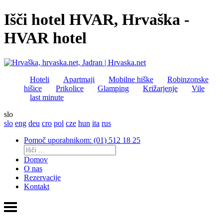
Išči hotel HVAR, Hrvaška -
HVAR hotel
Hoteli
Apartmaji
Mobilne hiške
Robinzonske
hišice
Prikolice
Glamping
Križarjenje
Vile
last minute
slo
slo
eng
deu
cro
pol
cze
hun
ita
rus
Pomoč uporabnikom: (01) 512 18 25
Domov
O nas
Rezervacije
Kontakt