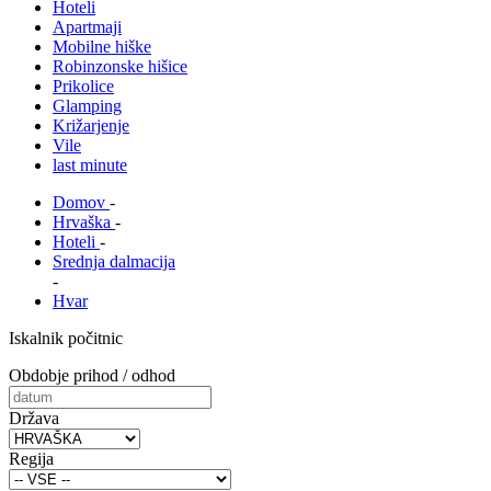
Hoteli
Apartmaji
Mobilne hiške
Robinzonske hišice
Prikolice
Glamping
Križarjenje
Vile
last minute
Domov
-
Hrvaška
-
Hoteli
-
Srednja dalmacija
-
Hvar
Iskalnik počitnic
Obdobje prihod / odhod
Država
Regija