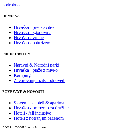
podrobno ...
HRVAŠKA
Hrvaška - predstavitev
Hrvaška - zgodovina
Hrvaška - vreme
Hrvaška - naturizem
PREDSTAVITEV
Naravni & Narodni parki
Hrvaška - plaže z mivko
Kamping
Zavarovanje rizika odpovedi
POVEZAVE & NOVOSTI
Slovenija - hoteli & apartmaji
Hrvaška - primerno za družine
Hoteli - All inclusive
Hoteli z notranjim bazenom
2001 - 2025 hrvaska.net