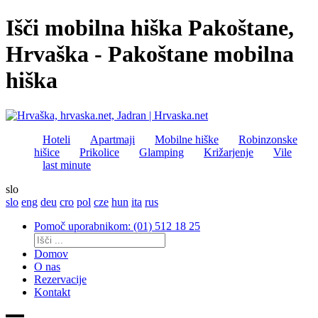
Išči mobilna hiška Pakoštane,
Hrvaška - Pakoštane mobilna
hiška
Hoteli
Apartmaji
Mobilne hiške
Robinzonske
hišice
Prikolice
Glamping
Križarjenje
Vile
last minute
slo
slo
eng
deu
cro
pol
cze
hun
ita
rus
Pomoč uporabnikom: (01) 512 18 25
Domov
O nas
Rezervacije
Kontakt