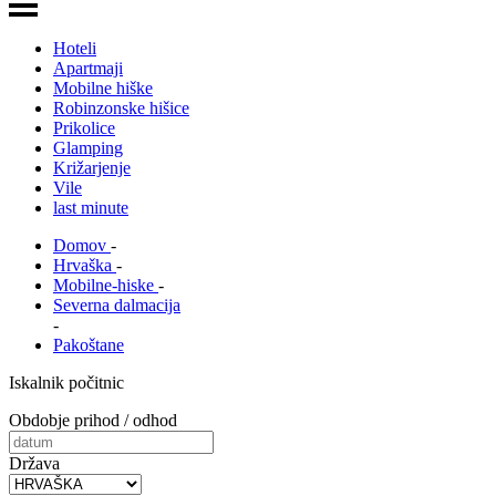
Hoteli
Apartmaji
Mobilne hiške
Robinzonske hišice
Prikolice
Glamping
Križarjenje
Vile
last minute
Domov
-
Hrvaška
-
Mobilne-hiske
-
Severna dalmacija
-
Pakoštane
Iskalnik počitnic
Obdobje prihod / odhod
Država