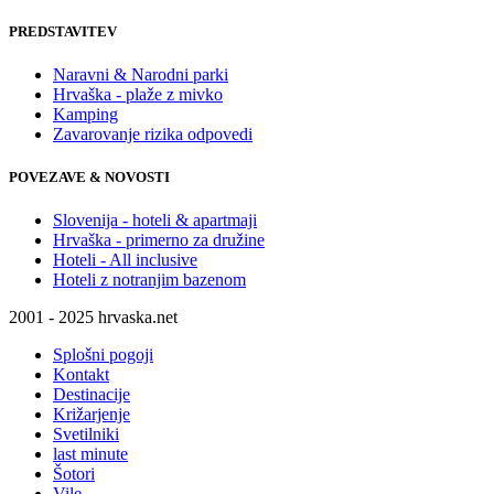
PREDSTAVITEV
Naravni & Narodni parki
Hrvaška - plaže z mivko
Kamping
Zavarovanje rizika odpovedi
POVEZAVE & NOVOSTI
Slovenija - hoteli & apartmaji
Hrvaška - primerno za družine
Hoteli - All inclusive
Hoteli z notranjim bazenom
2001 - 2025 hrvaska.net
Splošni pogoji
Kontakt
Destinacije
Križarjenje
Svetilniki
last minute
Šotori
Vile