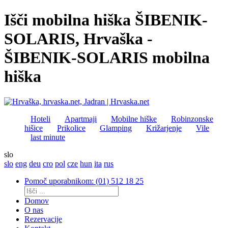
Išči mobilna hiška ŠIBENIK-
SOLARIS, Hrvaška -
ŠIBENIK-SOLARIS mobilna
hiška
Hoteli
Apartmaji
Mobilne hiške
Robinzonske
hišice
Prikolice
Glamping
Križarjenje
Vile
last minute
slo
slo
eng
deu
cro
pol
cze
hun
ita
rus
Pomoč uporabnikom: (01) 512 18 25
Domov
O nas
Rezervacije