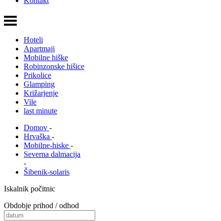
Kontakt
Hoteli
Apartmaji
Mobilne hiške
Robinzonske hišice
Prikolice
Glamping
Križarjenje
Vile
last minute
Domov
-
Hrvaška
-
Mobilne-hiske
-
Severna dalmacija
-
Šibenik-solaris
Iskalnik počitnic
Obdobje prihod / odhod