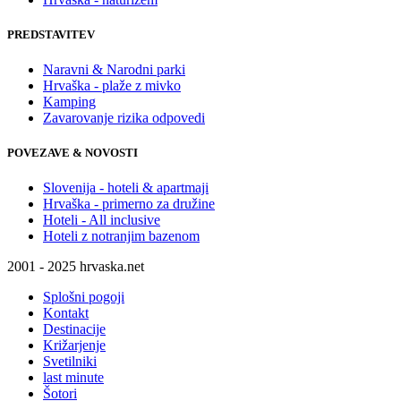
PREDSTAVITEV
Naravni & Narodni parki
Hrvaška - plaže z mivko
Kamping
Zavarovanje rizika odpovedi
POVEZAVE & NOVOSTI
Slovenija - hoteli & apartmaji
Hrvaška - primerno za družine
Hoteli - All inclusive
Hoteli z notranjim bazenom
2001 - 2025 hrvaska.net
Splošni pogoji
Kontakt
Destinacije
Križarjenje
Svetilniki
last minute
Šotori