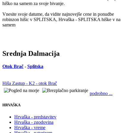
hiško na samem za svoje bivanje.
Vnesite svoje datume, da vidite najnovejše cene in ponudbe
robinzon hišic v SPLITSKA, Hrvaška - SPLITSKA hiške v na
samem
Srednja Dalmacija
Otok Brač
-
Splitska
Hiša Zastup - K2 - otok Brač
podrobno ...
HRVAŠKA
Hrvaška - predstavitev
Hrvaška - zgodovina
Hrvaška - vreme
Hrvaška - naturizem