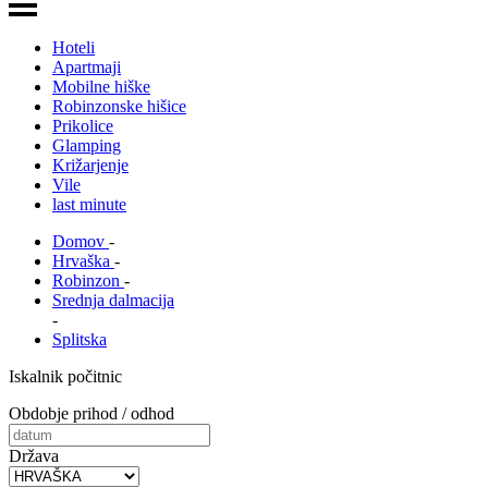
Hoteli
Apartmaji
Mobilne hiške
Robinzonske hišice
Prikolice
Glamping
Križarjenje
Vile
last minute
Domov
-
Hrvaška
-
Robinzon
-
Srednja dalmacija
-
Splitska
Iskalnik počitnic
Obdobje prihod / odhod
Država