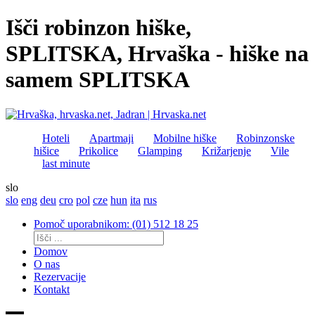
Išči robinzon hiške,
SPLITSKA, Hrvaška - hiške na
samem SPLITSKA
Hoteli
Apartmaji
Mobilne hiške
Robinzonske
hišice
Prikolice
Glamping
Križarjenje
Vile
last minute
slo
slo
eng
deu
cro
pol
cze
hun
ita
rus
Pomoč uporabnikom: (01) 512 18 25
Domov
O nas
Rezervacije
Kontakt