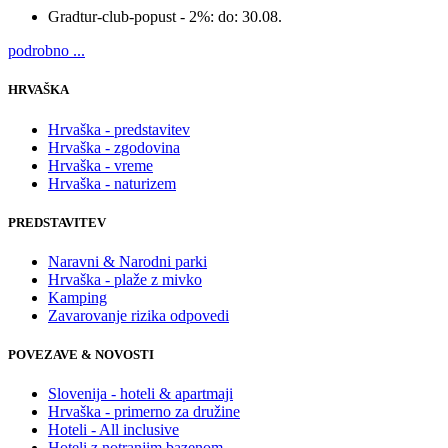
Gradtur-club-popust - 2%:
do: 30.08.
podrobno ...
HRVAŠKA
Hrvaška - predstavitev
Hrvaška - zgodovina
Hrvaška - vreme
Hrvaška - naturizem
PREDSTAVITEV
Naravni & Narodni parki
Hrvaška - plaže z mivko
Kamping
Zavarovanje rizika odpovedi
POVEZAVE & NOVOSTI
Slovenija - hoteli & apartmaji
Hrvaška - primerno za družine
Hoteli - All inclusive
Hoteli z notranjim bazenom