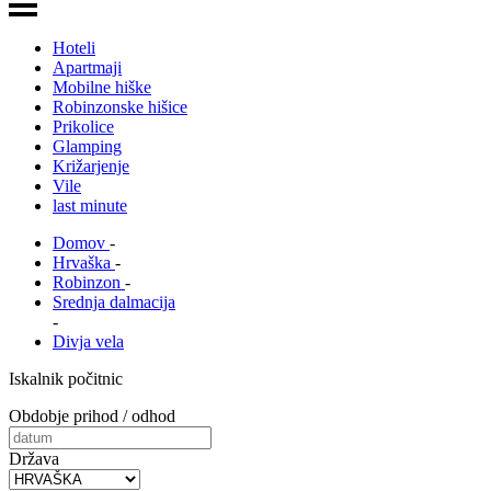
Hoteli
Apartmaji
Mobilne hiške
Robinzonske hišice
Prikolice
Glamping
Križarjenje
Vile
last minute
Domov
-
Hrvaška
-
Robinzon
-
Srednja dalmacija
-
Divja vela
Iskalnik počitnic
Obdobje prihod / odhod
Država