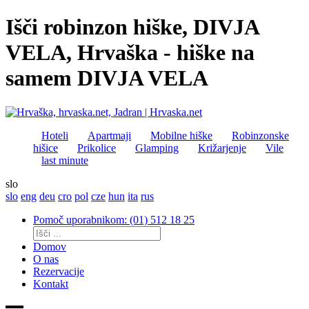
Išči robinzon hiške, DIVJA
VELA, Hrvaška - hiške na
samem DIVJA VELA
Hoteli
Apartmaji
Mobilne hiške
Robinzonske
hišice
Prikolice
Glamping
Križarjenje
Vile
last minute
slo
slo
eng
deu
cro
pol
cze
hun
ita
rus
Pomoč uporabnikom: (01) 512 18 25
Domov
O nas
Rezervacije
Kontakt