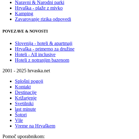
Naravni & Narodni parki
Hrvaška - plaže z mivko
Kamping
Zavarovanje rizika odpovedi
POVEZAVE & NOVOSTI
Slovenija - hoteli & apartmaji
Hrvaška - primerno za družine
Hoteli - All inclusive
Hoteli z notranjim bazenom
2001 - 2025 hrvaska.net
Splošni pogoji
Kontakt
Destinacije
Križarjenje
Svetilniki
last minute
Šotori
Vile
Vreme na Hrvaškem
Pomoč uporabnikom: