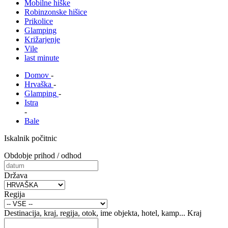
Mobilne hiške
Robinzonske hišice
Prikolice
Glamping
Križarjenje
Vile
last minute
Domov
-
Hrvaška
-
Glamping
-
Istra
-
Bale
Iskalnik počitnic
Obdobje prihod / odhod
Država
Regija
Destinacija, kraj, regija, otok, ime objekta, hotel, kamp...
Kraj