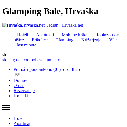
Glamping Bale, Hrvaška
Hoteli
Apartmaji
Mobilne hiške
Robinzonske
hišice
Prikolice
Glamping
Križarjenje
Vile
last minute
slo
slo
eng
deu
cro
pol
cze
hun
ita
rus
Pomoč uporabnikom: (01) 512 18 25
Domov
O nas
Rezervacije
Kontakt
Hoteli
Apartmaji