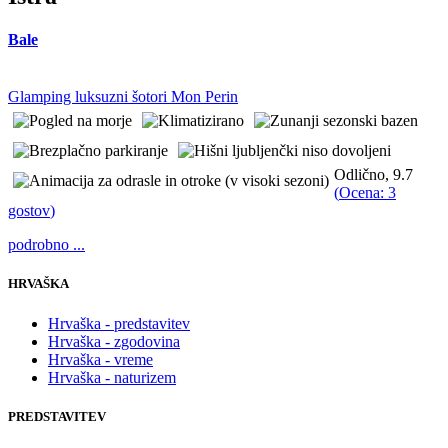
Bale
Glamping luksuzni šotori Mon Perin
Odlično, 9.7
(
Ocena: 3
gostov
)
podrobno ...
HRVAŠKA
Hrvaška - predstavitev
Hrvaška - zgodovina
Hrvaška - vreme
Hrvaška - naturizem
PREDSTAVITEV