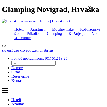
Glamping Novigrad, Hrvaška
Hoteli
Apartmaji
Mobilne hiške
Robinzonske
hišice
Prikolice
Glamping
Križarjenje
Vile
last minute
slo
slo
eng
deu
cro
pol
cze
hun
ita
rus
Pomoč uporabnikom: (01) 512 18 25
Domov
O nas
Rezervacije
Kontakt
Hoteli
Apartmaji