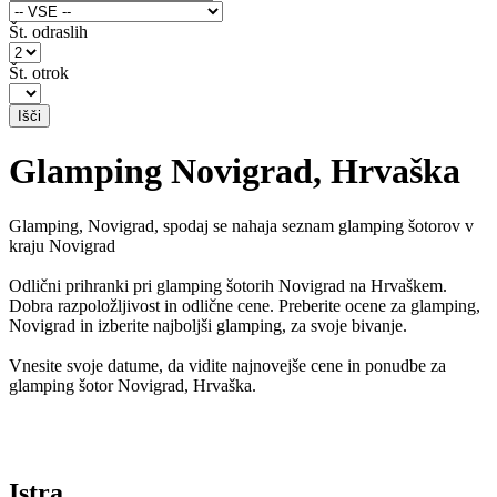
Št. odraslih
Št. otrok
Glamping Novigrad, Hrvaška
Glamping, Novigrad, spodaj se nahaja seznam glamping šotorov v
kraju Novigrad
Odlični prihranki pri glamping šotorih Novigrad na Hrvaškem.
Dobra razpoložljivost in odlične cene. Preberite ocene za glamping,
Novigrad in izberite najboljši glamping, za svoje bivanje.
Vnesite svoje datume, da vidite najnovejše cene in ponudbe za
glamping šotor Novigrad, Hrvaška.
Istra