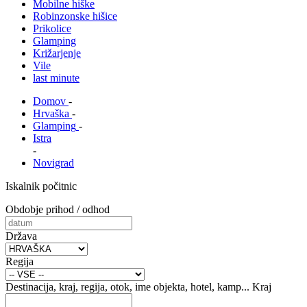
Mobilne hiške
Robinzonske hišice
Prikolice
Glamping
Križarjenje
Vile
last minute
Domov
-
Hrvaška
-
Glamping
-
Istra
-
Novigrad
Iskalnik počitnic
Obdobje prihod / odhod
Država
Regija
Destinacija, kraj, regija, otok, ime objekta, hotel, kamp...
Kraj