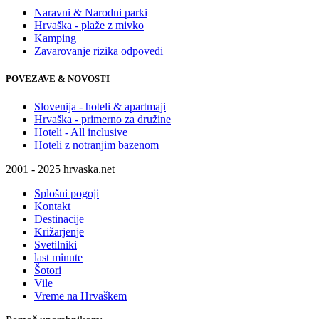
Naravni & Narodni parki
Hrvaška - plaže z mivko
Kamping
Zavarovanje rizika odpovedi
POVEZAVE & NOVOSTI
Slovenija - hoteli & apartmaji
Hrvaška - primerno za družine
Hoteli - All inclusive
Hoteli z notranjim bazenom
2001 - 2025 hrvaska.net
Splošni pogoji
Kontakt
Destinacije
Križarjenje
Svetilniki
last minute
Šotori
Vile
Vreme na Hrvaškem