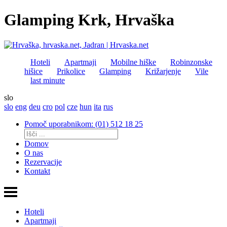
Glamping Krk, Hrvaška
Hoteli
Apartmaji
Mobilne hiške
Robinzonske
hišice
Prikolice
Glamping
Križarjenje
Vile
last minute
slo
slo
eng
deu
cro
pol
cze
hun
ita
rus
Pomoč uporabnikom: (01) 512 18 25
Domov
O nas
Rezervacije
Kontakt
Hoteli
Apartmaji