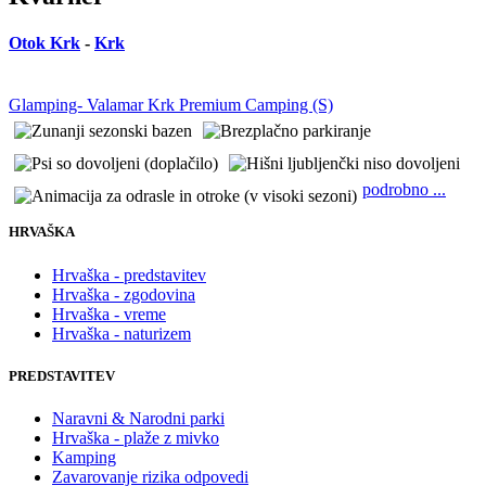
Otok Krk
-
Krk
Glamping- Valamar Krk Premium Camping (S)
podrobno ...
HRVAŠKA
Hrvaška - predstavitev
Hrvaška - zgodovina
Hrvaška - vreme
Hrvaška - naturizem
PREDSTAVITEV
Naravni & Narodni parki
Hrvaška - plaže z mivko
Kamping
Zavarovanje rizika odpovedi