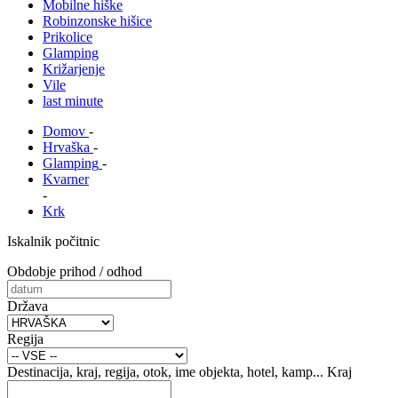
Mobilne hiške
Robinzonske hišice
Prikolice
Glamping
Križarjenje
Vile
last minute
Domov
-
Hrvaška
-
Glamping
-
Kvarner
-
Krk
Iskalnik počitnic
Obdobje prihod / odhod
Država
Regija
Destinacija, kraj, regija, otok, ime objekta, hotel, kamp...
Kraj