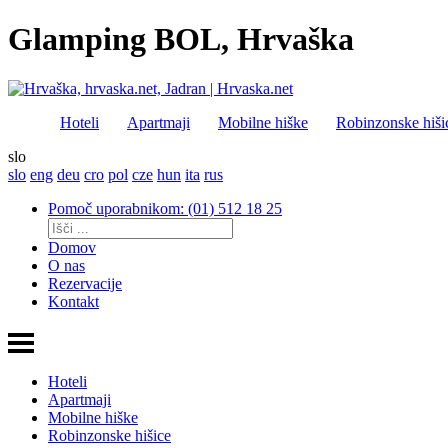
Glamping BOL, Hrvaška
Hoteli
Apartmaji
Mobilne hiške
Robinzonske hiši
slo
slo
eng
deu
cro
pol
cze
hun
ita
rus
Pomoč uporabnikom: (01) 512 18 25
Domov
O nas
Rezervacije
Kontakt
Hoteli
Apartmaji
Mobilne hiške
Robinzonske hišice