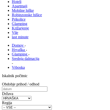
Hoteli
Apartmaji
Mobilne hiške
Robinzonske hišice
Prikolice
Glamping
Križarjenje
Vile
last minute
Domov
-
Hrvaška
-
Glamping
-
Srednja dalmacija
-
Vrboska
Iskalnik počitnic
Obdobje prihod / odhod
Država
Regija