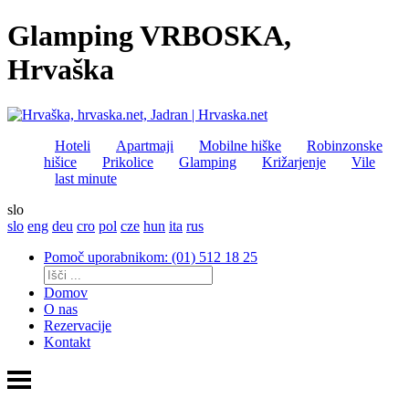
Glamping VRBOSKA,
Hrvaška
Hoteli
Apartmaji
Mobilne hiške
Robinzonske
hišice
Prikolice
Glamping
Križarjenje
Vile
last minute
slo
slo
eng
deu
cro
pol
cze
hun
ita
rus
Pomoč uporabnikom: (01) 512 18 25
Domov
O nas
Rezervacije
Kontakt