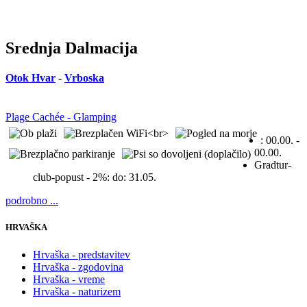
Srednja Dalmacija
Otok Hvar
-
Vrboska
Plage Cachée - Glamping
:
00.00. -
00.00.
Gradtur-
club-popust - 2%:
do: 31.05.
podrobno ...
HRVAŠKA
Hrvaška - predstavitev
Hrvaška - zgodovina
Hrvaška - vreme
Hrvaška - naturizem