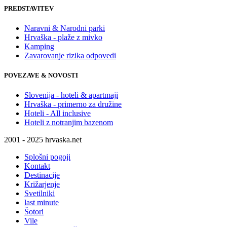
PREDSTAVITEV
Naravni & Narodni parki
Hrvaška - plaže z mivko
Kamping
Zavarovanje rizika odpovedi
POVEZAVE & NOVOSTI
Slovenija - hoteli & apartmaji
Hrvaška - primerno za družine
Hoteli - All inclusive
Hoteli z notranjim bazenom
2001 - 2025 hrvaska.net
Splošni pogoji
Kontakt
Destinacije
Križarjenje
Svetilniki
last minute
Šotori
Vile