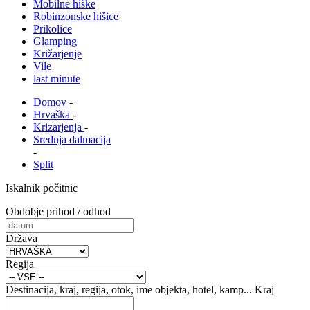
Mobilne hiške
Robinzonske hišice
Prikolice
Glamping
Križarjenje
Vile
last minute
Domov
-
Hrvaška
-
Krizarjenja
-
Srednja dalmacija
-
Split
Iskalnik počitnic
Obdobje prihod / odhod
Država
Regija
Destinacija, kraj, regija, otok, ime objekta, hotel, kamp...
Kraj