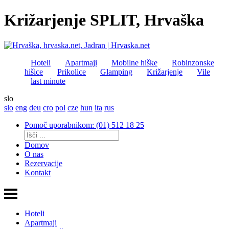
Križarjenje SPLIT, Hrvaška
Hoteli
Apartmaji
Mobilne hiške
Robinzonske
hišice
Prikolice
Glamping
Križarjenje
Vile
last minute
slo
slo
eng
deu
cro
pol
cze
hun
ita
rus
Pomoč uporabnikom: (01) 512 18 25
Domov
O nas
Rezervacije
Kontakt
Hoteli
Apartmaji