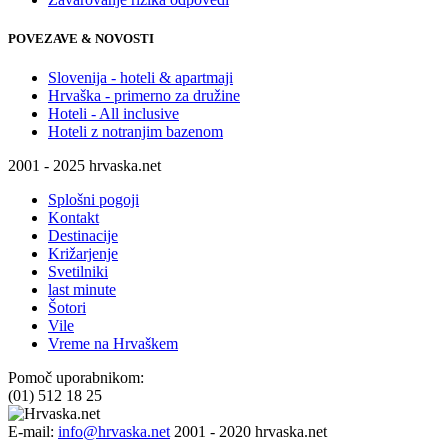
POVEZAVE & NOVOSTI
Slovenija - hoteli & apartmaji
Hrvaška - primerno za družine
Hoteli - All inclusive
Hoteli z notranjim bazenom
2001 - 2025 hrvaska.net
Splošni pogoji
Kontakt
Destinacije
Križarjenje
Svetilniki
last minute
Šotori
Vile
Vreme na Hrvaškem
Pomoč uporabnikom:
(01) 512 18 25
E-mail:
info@hrvaska.net
2001 - 2020 hrvaska.net