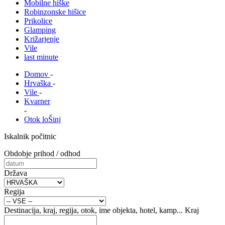
Mobilne hiške
Robinzonske hišice
Prikolice
Glamping
Križarjenje
Vile
last minute
Domov
-
Hrvaška
-
Vile
-
Kvarner
-
Otok loŠinj
Iskalnik počitnic
Obdobje prihod / odhod
Država
Regija
Destinacija, kraj, regija, otok, ime objekta, hotel, kamp...
Kraj