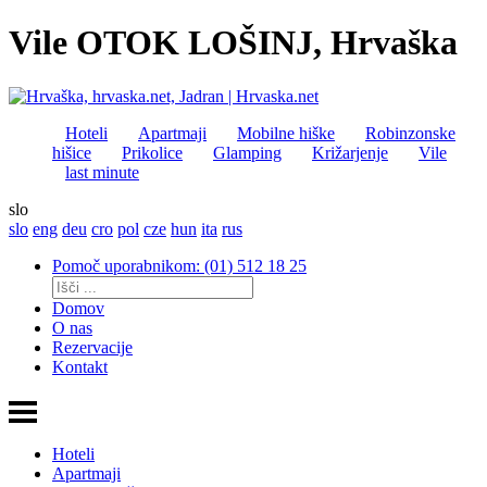
Vile OTOK LOŠINJ, Hrvaška
Hoteli
Apartmaji
Mobilne hiške
Robinzonske
hišice
Prikolice
Glamping
Križarjenje
Vile
last minute
slo
slo
eng
deu
cro
pol
cze
hun
ita
rus
Pomoč uporabnikom: (01) 512 18 25
Domov
O nas
Rezervacije
Kontakt
Hoteli
Apartmaji