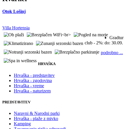
Otok Lošinj
Villa Hortensia
Gradtur
club - 2%:
do: 30.09.
podrobno ...
HRVAŠKA
Hrvaška - predstavitev
Hrvaška - zgodovina
Hrvaška - vreme
Hrvaška - naturizem
PREDSTAVITEV
Naravni & Narodni parki
Hrvaška - plaže z mivko
Kamping
Zavarovanje rizika odpovedi