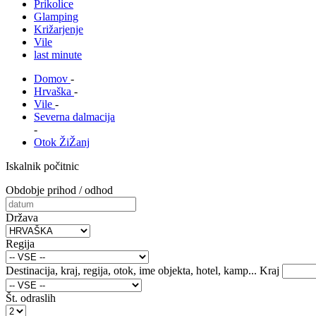
Prikolice
Glamping
Križarjenje
Vile
last minute
Domov
-
Hrvaška
-
Vile
-
Severna dalmacija
-
Otok ŽiŽanj
Iskalnik počitnic
Obdobje prihod / odhod
Država
Regija
Destinacija, kraj, regija, otok, ime objekta, hotel, kamp...
Kraj
Št. odraslih