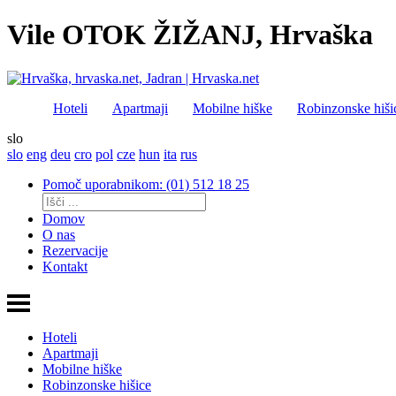
Vile OTOK ŽIŽANJ, Hrvaška
Hoteli
Apartmaji
Mobilne hiške
Robinzonske hiši
slo
slo
eng
deu
cro
pol
cze
hun
ita
rus
Pomoč uporabnikom: (01) 512 18 25
Domov
O nas
Rezervacije
Kontakt
Hoteli
Apartmaji
Mobilne hiške
Robinzonske hišice