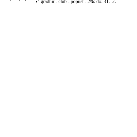
gradtur - club - popust - 2%:
do: 31.12.