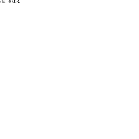
:
do: 30.03.