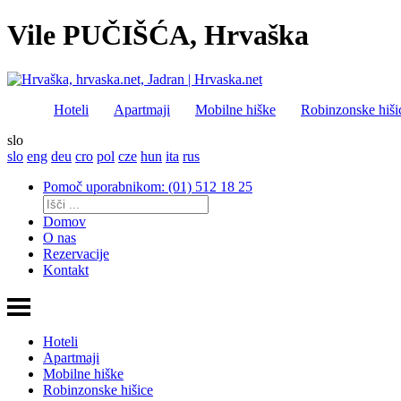
Vile PUČIŠĆA, Hrvaška
Hoteli
Apartmaji
Mobilne hiške
Robinzonske hiši
slo
slo
eng
deu
cro
pol
cze
hun
ita
rus
Pomoč uporabnikom: (01) 512 18 25
Domov
O nas
Rezervacije
Kontakt
Hoteli
Apartmaji
Mobilne hiške
Robinzonske hišice