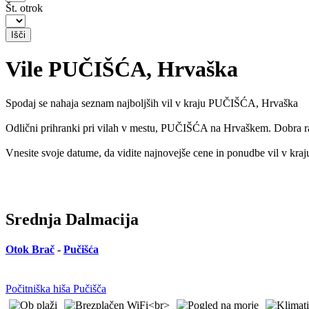
Št. otrok
Vile PUČIŠĆA, Hrvaška
Spodaj se nahaja seznam najboljših vil v kraju PUČIŠĆA, Hrvaška
Odlični prihranki pri vilah v mestu, PUČIŠĆA na Hrvaškem. Dobra razp
Vnesite svoje datume, da vidite najnovejše cene in ponudbe vil v 
Srednja Dalmacija
Otok Brač
-
Pučišća
Počitniška hiša Pučišča