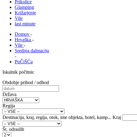
Prikolice
Glamping
Križarjenje
Vile
last minute
Domov
-
Hrvaška
-
Vile
-
Srednja dalmacija
-
PuČiŠĆa
Iskalnik počitnic
Obdobje prihod / odhod
Država
Regija
Destinacija, kraj, regija, otok, ime objekta, hotel, kamp...
Kraj
Št. odraslih