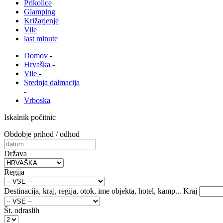
Prikolice
Glamping
Križarjenje
Vile
last minute
Domov
-
Hrvaška
-
Vile
-
Srednja dalmacija
-
Vrboska
Iskalnik počitnic
Obdobje prihod / odhod
Država
Regija
Destinacija, kraj, regija, otok, ime objekta, hotel, kamp...
Kraj
Št. odraslih