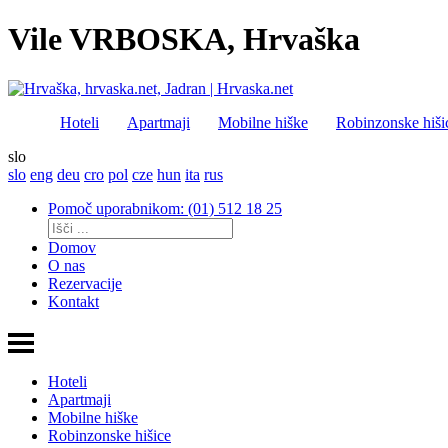
Vile VRBOSKA, Hrvaška
Hoteli
Apartmaji
Mobilne hiške
Robinzonske hiši
slo
slo
eng
deu
cro
pol
cze
hun
ita
rus
Pomoč uporabnikom: (01) 512 18 25
Domov
O nas
Rezervacije
Kontakt
Hoteli
Apartmaji
Mobilne hiške
Robinzonske hišice