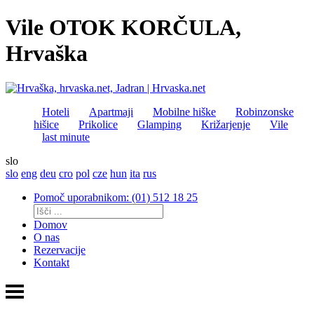
Vile OTOK KORČULA,
Hrvaška
Hoteli
Apartmaji
Mobilne hiške
Robinzonske
hišice
Prikolice
Glamping
Križarjenje
Vile
last minute
slo
slo
eng
deu
cro
pol
cze
hun
ita
rus
Pomoč uporabnikom: (01) 512 18 25
Domov
O nas
Rezervacije
Kontakt