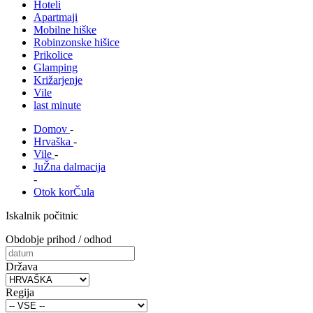
Hoteli
Apartmaji
Mobilne hiške
Robinzonske hišice
Prikolice
Glamping
Križarjenje
Vile
last minute
Domov
-
Hrvaška
-
Vile
-
JuŽna dalmacija
-
Otok korČula
Iskalnik počitnic
Obdobje prihod / odhod
Država
Regija