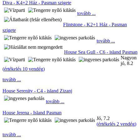
Diva - K4+2 Ház - Pasman szigete
tovább ...
Flintstone - K2+1 Ház - Pasman
szigete
tovább ...
House Sea Gull - C6 - island Pasman
Nagyon
jó, 8.2
(
értékelés 10 vendég
)
tovább ...
House Serenity - C4 - island Zizanj
tovább ...
House Jerena - Island Pasman
Jó, 7.2
(
értékelés 2 vendég
)
tovább ...