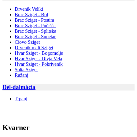
Drvenik Veliki
Brac Sziget - Bol
Brac Sziget - Postira
Brac Sziget - Pučišća
Brac Sziget - Splitska
Brac Sziget - Supetar
Ciovo Sziget
Drvenik mali Sziget
Hvar Sziget - Bogomolje
Hvar Sziget - Divja Vela
Hvar Sziget - Pokrivenik
Solta Sziget
Ražanj
Dél-dalmácia
Trpanj
Kvarner