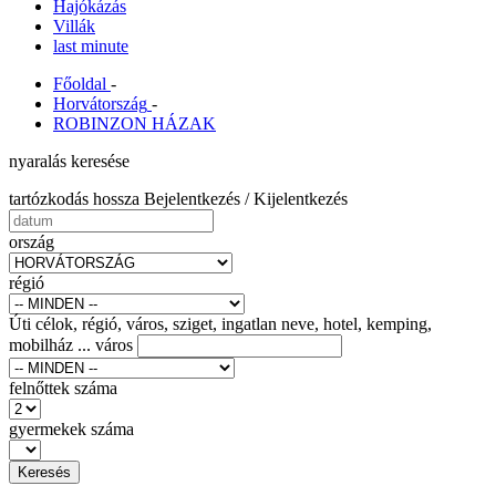
Hajókázás
Villák
last minute
Főoldal
-
Horvátország
-
ROBINZON HÁZAK
nyaralás keresése
tartózkodás hossza Bejelentkezés / Kijelentkezés
ország
régió
Úti célok, régió, város, sziget, ingatlan neve, hotel, kemping,
mobilház ...
város
felnőttek száma
gyermekek száma