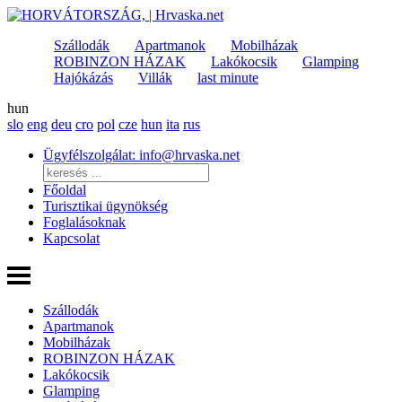
Szállodák
Apartmanok
Mobilházak
ROBINZON HÁZAK
Lakókocsik
Glamping
Hajókázás
Villák
last minute
hun
slo
eng
deu
cro
pol
cze
hun
ita
rus
Ügyfélszolgálat: info@hrvaska.net
Főoldal
Turisztikai ügynökség
Foglalásoknak
Kapcsolat
Szállodák
Apartmanok
Mobilházak
ROBINZON HÁZAK
Lakókocsik
Glamping