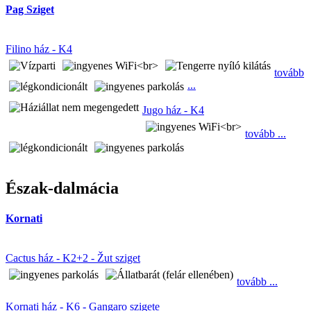
Pag Sziget
Filino ház - K4
tovább
...
Jugo ház - K4
tovább ...
Észak-dalmácia
Kornati
Cactus ház - K2+2 - Žut sziget
tovább ...
Kornati ház - K6 - Gangaro szigete