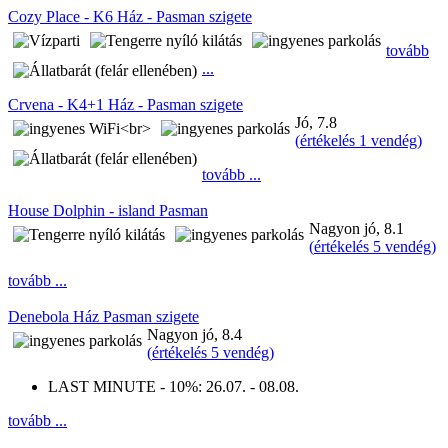
Cozy Place - K6 Ház - Pasman szigete
tovább
...
Crvena - K4+1 Ház - Pasman szigete
Jó, 7.8
(
értékelés 1 vendég
)
tovább ...
House Dolphin - island Pasman
Nagyon jó, 8.1
(
értékelés 5 vendég
)
tovább ...
Denebola Ház Pasman szigete
Nagyon jó, 8.4
(
értékelés 5 vendég
)
LAST MINUTE - 10%:
26.07. - 08.08.
tovább ...