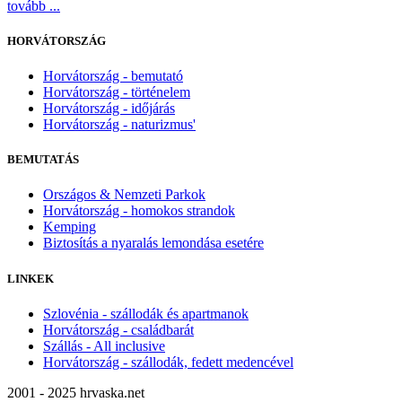
tovább ...
HORVÁTORSZÁG
Horvátország - bemutató
Horvátország - történelem
Horvátország - időjárás
Horvátország - naturizmus'
BEMUTATÁS
Országos & Nemzeti Parkok
Horvátország - homokos strandok
Kemping
Biztosítás a nyaralás lemondása esetére
LINKEK
Szlovénia - szállodák és apartmanok
Horvátország - családbarát
Szállás - All inclusive
Horvátország - szállodák, fedett medencével
2001 - 2025 hrvaska.net