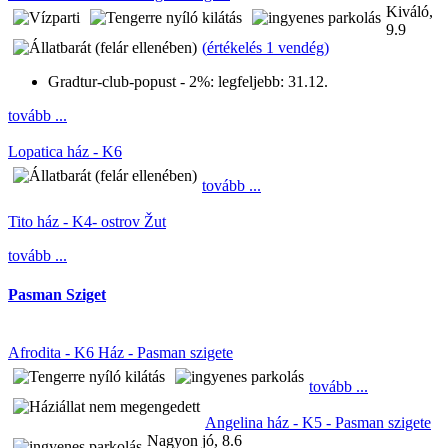
Kiváló,
9.9
(
értékelés 1 vendég
)
Gradtur-club-popust - 2%:
legfeljebb: 31.12.
tovább ...
Lopatica ház - K6
tovább ...
Tito ház - K4- ostrov Žut
tovább ...
Pasman Sziget
Afrodita - K6 Ház - Pasman szigete
tovább ...
Angelina ház - K5 - Pasman szigete
Nagyon jó, 8.6