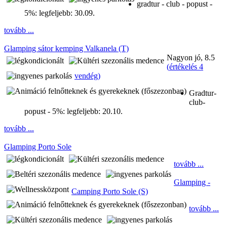
gradtur - club - popust -
5%:
legfeljebb: 30.09.
tovább ...
Glamping sátor kemping Valkanela (T)
Nagyon jó, 8.5
(
értékelés 4
vendég
)
Gradtur-
club-
popust - 5%:
legfeljebb: 20.10.
tovább ...
Glamping Porto Sole
tovább ...
Glamping -
Camping Porto Sole (S)
tovább ...