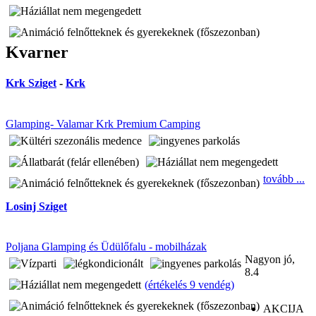
Kvarner
Krk Sziget
-
Krk
Glamping- Valamar Krk Premium Camping
tovább ...
Losinj Sziget
Poljana Glamping és Üdülőfalu - mobilházak
Nagyon jó,
8.4
(
értékelés 9 vendég
)
AKCIJA