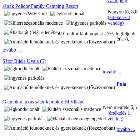
Glamping
sátrak Polidor Family Camping Resort
Nagyon jó, 8.8
(
értékelés 2
vendég
)
Gradtur klub popust - 5%:
legfeljebb:
20.10.
tovább ...
Sátor Bijela Uvala (T)
tovább ...
Pula
Glamping luxus sátor kemping Bi Village
Nem megfelelő,5
(
értékelés 1
vendég
)
tovább ...