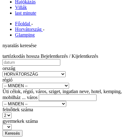
Hajókázás
Villák
last minute
Főoldal
-
Horvátország
-
Glamping
nyaralás keresése
tartózkodás hossza Bejelentkezés / Kijelentkezés
ország
régió
Úti célok, régió, város, sziget, ingatlan neve, hotel, kemping,
mobilház ...
város
felnőttek száma
gyermekek száma