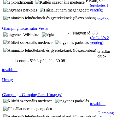
Kiváló, 9.9
(
értékelés 1
vendég
)
tovább ...
Glamping luxus sátor Vestar
Nagyon jó, 8.3
(
értékelés 2
vendég
)
Gradtur-
club-
discount - 5%:
legfeljebb: 30.08.
tovább ...
Umag
Glamping - Camping Park Umag (s)
tovább ...
Glamping