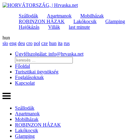
Szállodák
Apartmanok
Mobilházak
ROBINZON HÁZAK
Lakókocsik
Glamping
Hajókázás
Villák
last minute
hun
slo
eng
deu
cro
pol
cze
hun
ita
rus
Ügyfélszolgálat: info@hrvaska.net
Főoldal
Turisztikai ügynökség
Foglalásoknak
Kapcsolat
Szállodák
Apartmanok
Mobilházak
ROBINZON HÁZAK
Lakókocsik
Glamping