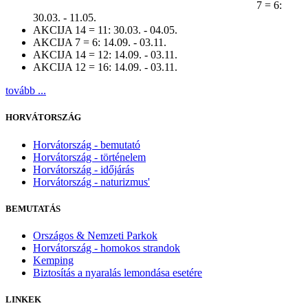
7 = 6:
30.03. - 11.05.
AKCIJA 14 = 11:
30.03. - 04.05.
AKCIJA 7 = 6:
14.09. - 03.11.
AKCIJA 14 = 12:
14.09. - 03.11.
AKCIJA 12 = 16:
14.09. - 03.11.
tovább ...
HORVÁTORSZÁG
Horvátország - bemutató
Horvátország - történelem
Horvátország - időjárás
Horvátország - naturizmus'
BEMUTATÁS
Országos & Nemzeti Parkok
Horvátország - homokos strandok
Kemping
Biztosítás a nyaralás lemondása esetére
LINKEK