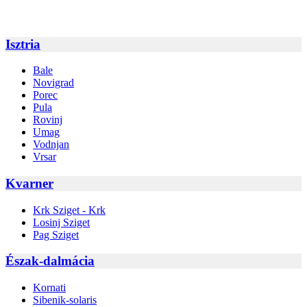
Isztria
Bale
Novigrad
Porec
Pula
Rovinj
Umag
Vodnjan
Vrsar
Kvarner
Krk Sziget - Krk
Losinj Sziget
Pag Sziget
Észak-dalmácia
Kornati
Sibenik-solaris