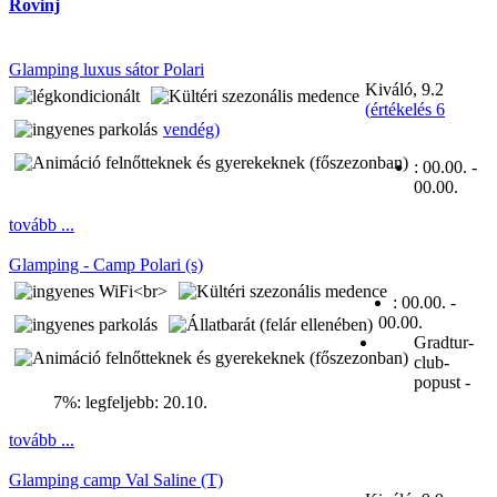
Rovinj
Glamping luxus sátor Polari
Kiváló, 9.2
(
értékelés 6
vendég
)
:
00.00. -
00.00.
tovább ...
Glamping - Camp Polari (s)
:
00.00. -
00.00.
Gradtur-
club-
popust -
7%:
legfeljebb: 20.10.
tovább ...
Glamping camp Val Saline (T)