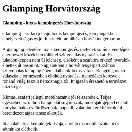
Glamping Horvátország
Glamping - luxus kempingezés Horvátország
Glamping - szafari jellegű luxus kempingezés, kempingekben
elhelyezett tágas és jól felszerelt mobilház a horvát tengerparton.
A glamping jelentése luxus kempingezés, melynek során a vendégek
a természet közelében töltik el színvonalas nyaralásukat. Ez
tulajdonképpen nem új jelenség, elsőként a szafarira érkező nyaralók
élhettek át hasonlót. Napjainkban a horvát tengerpart számos
színvonalas kempingjében talalhatók luxus sátrak. Rengeteg utazó
választja a természetben eltöltött nyaralást, menedéket keresve a
rohanó világ feszült hétköznapjaitól. Itt igazán érezhető a természet
közelsége.
Klímás, szafari jellegű mobilházaink jól felszereltek. Teljes
egészében az otthon hangulatát sugározzák, mosogatógéppel ellátott
konyha, háló- és fürdőszobák, nappali, valamint kerti bútorokkal
berendezett tágas terasz alkotják.
Itt a talalható a kempingek listája, ahol luxus mobilházainkat és
sátrainkat elérhetik.