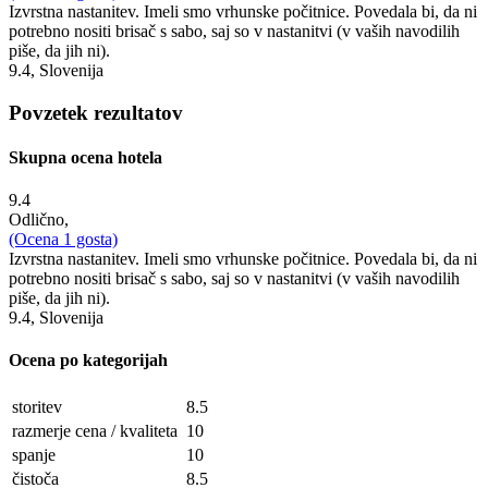
Izvrstna nastanitev. Imeli smo vrhunske počitnice. Povedala bi, da ni
potrebno nositi brisač s sabo, saj so v nastanitvi (v vaših navodilih
piše, da jih ni).
9.4
, Slovenija
Povzetek rezultatov
Skupna ocena hotela
9.4
Odlično,
(Ocena
1
gosta)
Izvrstna nastanitev. Imeli smo vrhunske počitnice. Povedala bi, da ni
potrebno nositi brisač s sabo, saj so v nastanitvi (v vaših navodilih
piše, da jih ni).
9.4
, Slovenija
Ocena po kategorijah
storitev
8.5
razmerje cena / kvaliteta
10
spanje
10
čistoča
8.5