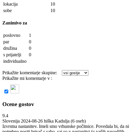
lokacija
10
sobe
10
Zanimivo za
poslovno
1
par
0
družina
0
s prijatelji
0
individualno
Prikažite komentarje skupine:
Prikažite mi komentarje v :
slovenščini
1 komentarjev
Ocene gostov
9.4
Slovenija
2024-08-26
hiška Kadulja (6 oseb)
Izvrstna nastanitev. Imeli smo vrhunske počitnice. Povedala bi, da ni
potrebno nositi brisač s sabo, saj so v nastanitvi (v vaših navodilih