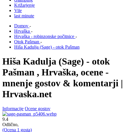
Križarjenje
Vile
last minute
Domov
-
Hrvaška
-
Hrvaška - robinzonske počitnice
-
Otok Pašman
-
Hiša Kadulja (Sage) - otok Pašman
Hiša Kadulja (Sage) - otok
Pašman , Hrvaška, ocene -
mnenje gostov & komentarji |
Hrvaska.net
Informacije
Ocene gostov
9.4
Odlično,
(Ocena
1
gosta)