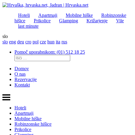
Hoteli
Apartmaji
Mobilne hiške
Robinzonske
hišice
Prikolice
Glamping
Križarjenje
Vile
last minute
slo
slo
eng
deu
cro
pol
cze
hun
ita
rus
Pomoč uporabnikom: (01) 512 18 25
Domov
O nas
Rezervacije
Kontakt
Hoteli
Apartmaji
Mobilne hiške
Robinzonske hišice
Prikolice
Glamping