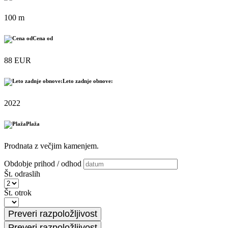
100 m
Cena od
88 EUR
Leto zadnje obnove:
2022
Plaža
Prodnata z večjim kamenjem.
Obdobje prihod / odhod
Št. odraslih
Št. otrok