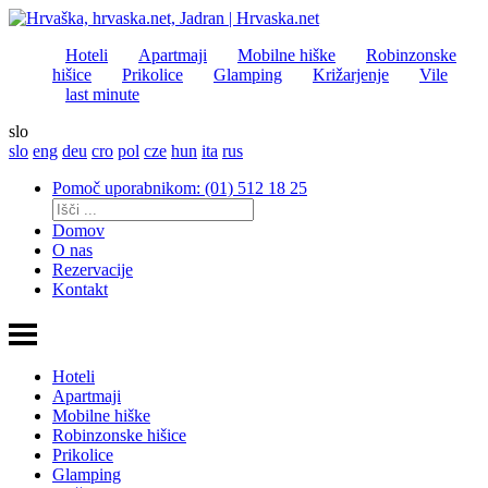
Hoteli
Apartmaji
Mobilne hiške
Robinzonske
hišice
Prikolice
Glamping
Križarjenje
Vile
last minute
slo
slo
eng
deu
cro
pol
cze
hun
ita
rus
Pomoč uporabnikom: (01) 512 18 25
Domov
O nas
Rezervacije
Kontakt
Hoteli
Apartmaji
Mobilne hiške
Robinzonske hišice
Prikolice
Glamping