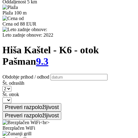
Oddaljenost 5 km
Plaža 100 m
Cena od 88 EUR
Leto zadnje obnove: 2022
Hiša Kaštel - K6 - otok
Pašman
9.3
Obdobje prihod / odhod
Št. odraslih
Št. otrok
Brezplačen WiFi