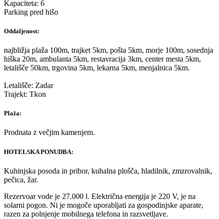
Kapaciteta: 6
Parking pred hišo
Oddaljenost:
najbližja plaža 100m, trajket 5km, pošta 5km, morje 100m, sosednja
hiška 20m, ambulanta 5km, restavracija 3km, center mesta 5km,
letališče 50km, trgovina 5km, lekarna 5km, menjalnica 5km.
Letališče: Zadar
Trajekt: Tkon
Plaža:
Prodnata z večjim kamenjem.
HOTELSKA PONUDBA:
Kuhinjska posoda in pribor, kuhalna plošča, hladilnik, zmzrovalnik,
pečica, žar.
Rezervoar vode je 27.000 l. Električna energija je 220 V, je na
solarni pogon. Ni je mogoče uporabljati za gospodinjske aparate,
razen za polnjenje mobilnega telefona in razsvetljave.