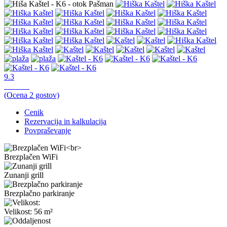
9.3
Odlično,
(Ocena
2
gostov)
Cenik
Rezervacija in kalkulacija
Povpraševanje
Brezplačen WiFi
Zunanji grill
Brezplačno parkiranje
Velikost: 56 m²