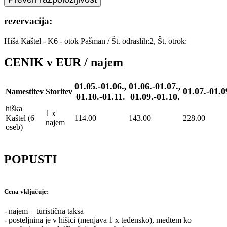
rezervacija:
Hiša Kaštel - K6 - otok Pašman
/
Št. odraslih:2, Št. otrok:
CENIK v EUR / najem
01.05.-01.06.,
01.06.-01.07.,
01.07.-01.0
Namestitev
Storitev
01.10.-01.11.
01.09.-01.10.
hiška
1 x
Kaštel (6
114.00
143.00
228.00
najem
oseb)
POPUSTI
Cena vključuje:
- najem + turistična taksa
- posteljnina je v hišici (menjava 1 x tedensko), medtem ko