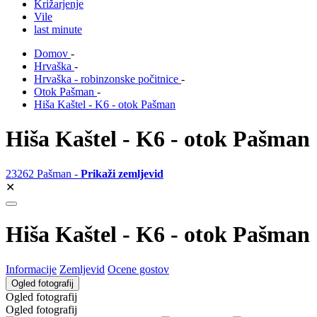
Križarjenje
Vile
last minute
Domov
-
Hrvaška
-
Hrvaška - robinzonske počitnice
-
Otok Pašman
-
Hiša Kaštel - K6 - otok Pašman
Hiša Kaštel - K6 - otok Pašman
23262 Pašman -
Prikaži zemljevid
✕
Hiša Kaštel - K6 - otok Pašman
Informacije
Zemljevid
Ocene gostov
Ogled fotografij
Ogled fotografij
Ogled fotografij