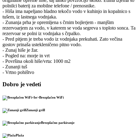
originalne opreme hiše, saj lahko povzročijo škodo. Edina izjema so
polnilci baterij za mobilne telefone / prenosnike.
- Hiša ima napeljano hladno tekočo vodo v kuhinjo in kopalnico s
tušem, iz lastnega vodnjaka.
- Zunanja prha je opremljena s črnim bojlerjem - manjšim
rezervoarjem za vodo, v katerem se voda segreva s toploto sonca. Ta
rezervoar se polni iz vodnjaka s črpalko.
- Pred pitjem je treba vodo iz vodnjaka prekuhati. Zato večina
gostov prinaša ustekleničeno pitno vodo.
- Zunaj hiše je žar.
- Pogled na: morje in vrt
- Površina okoli hiše/vrta: 1000 m2
- Zunanji tuš
- Vrtno pohištvo
Dobro je vedeti
Brezplačen WiFi
Zunanji grill
Brezplačno parkiranje
Plaža