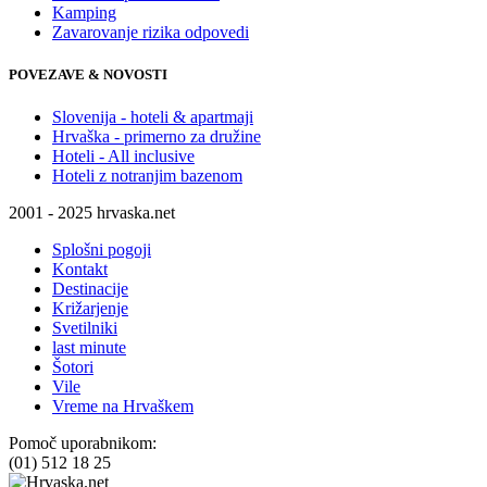
Kamping
Zavarovanje rizika odpovedi
POVEZAVE & NOVOSTI
Slovenija - hoteli & apartmaji
Hrvaška - primerno za družine
Hoteli - All inclusive
Hoteli z notranjim bazenom
2001 - 2025 hrvaska.net
Splošni pogoji
Kontakt
Destinacije
Križarjenje
Svetilniki
last minute
Šotori
Vile
Vreme na Hrvaškem
Pomoč uporabnikom:
(01) 512 18 25