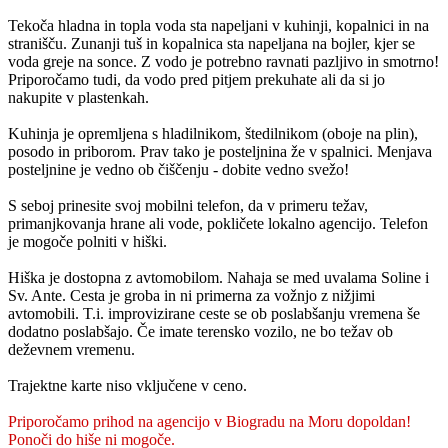
Tekoča hladna in topla voda sta napeljani v kuhinji, kopalnici in na
stranišču. Zunanji tuš in kopalnica sta napeljana na bojler, kjer se
voda greje na sonce. Z vodo je potrebno ravnati pazljivo in smotrno!
Priporočamo tudi, da vodo pred pitjem prekuhate ali da si jo
nakupite v plastenkah.
Kuhinja je opremljena s hladilnikom, štedilnikom (oboje na plin),
posodo in priborom. Prav tako je posteljnina že v spalnici. Menjava
posteljnine je vedno ob čiščenju - dobite vedno svežo!
S seboj prinesite svoj mobilni telefon, da v primeru težav,
primanjkovanja hrane ali vode, pokličete lokalno agencijo. Telefon
je mogoče polniti v hiški.
Hiška je dostopna z avtomobilom. Nahaja se med uvalama Soline i
Sv. Ante. Cesta je groba in ni primerna za vožnjo z nižjimi
avtomobili. T.i. improvizirane ceste se ob poslabšanju vremena še
dodatno poslabšajo. Če imate terensko vozilo, ne bo težav ob
deževnem vremenu.
Trajektne karte niso vključene v ceno.
Priporočamo prihod na agencijo v Biogradu na Moru dopoldan!
Ponoči do hiše ni mogoče.