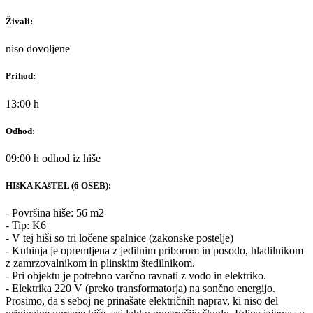
Živali:
niso dovoljene
Prihod:
13:00 h
Odhod:
09:00 h odhod iz hiše
HIšKA KAšTEL (6 OSEB):
- Površina hiše: 56 m2
- Tip: K6
- V tej hiši so tri ločene spalnice (zakonske postelje)
- Kuhinja je opremljena z jedilnim priborom in posodo, hladilnikom
z zamrzovalnikom in plinskim štedilnikom.
- Pri objektu je potrebno varčno ravnati z vodo in elektriko.
- Elektrika 220 V (preko transformatorja) na sončno energijo.
Prosimo, da s seboj ne prinašate električnih naprav, ki niso del