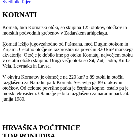
Svetilnik Tajer
KORNATI
Kornati, tudi Kornatski otóki, so skupina 125 otokov, otočkov in
morskih podvodnih grebenov v Zadarskem arhipelagu.
Kornati ležijo jugovzahodno od Pašmana, med Dugim otokom in
Žirjami. Celotno otočje se razprostira na površini 320 km² morskega
akvatorija. Otočje je dobilo ime po otoku Kornatu, največjem otoku
v celotni otoški skupini. Drugi večji otoki so Sit, Žut, Jadra, Kurba
Vela, Levrnaka in Lavsa.
V okviru Kornatov je območje na 220 km² z 89 otoki in otočki
razglašeno za Narodni park Kornati. Sestavlja ga 89 otokov in
otočkov. Od celotne površine parka je četrtina kopno, ostalo pa je
morski ekosistem. Območje je bilo razglašeno za narodni park 24.
junija 1980.
HRVAŠKA POČITNICE
TOP PONUDBA