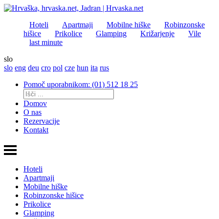
Hoteli
Apartmaji
Mobilne hiške
Robinzonske
hišice
Prikolice
Glamping
Križarjenje
Vile
last minute
slo
slo
eng
deu
cro
pol
cze
hun
ita
rus
Pomoč uporabnikom: (01) 512 18 25
Domov
O nas
Rezervacije
Kontakt
Hoteli
Apartmaji
Mobilne hiške
Robinzonske hišice
Prikolice
Glamping