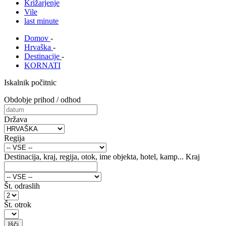
Križarjenje
Vile
last minute
Domov
-
Hrvaška
-
Destinacije
-
KORNATI
Iskalnik počitnic
Obdobje prihod / odhod
Država
Regija
Destinacija, kraj, regija, otok, ime objekta, hotel, kamp...
Kraj
Št. odraslih
Št. otrok