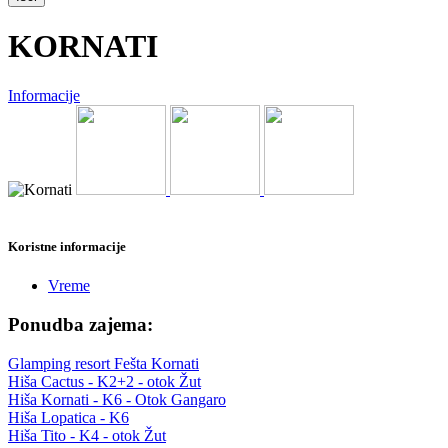
KORNATI
Informacije
Koristne informacije
Vreme
Ponudba zajema:
Glamping resort Fešta Kornati
Hiša Cactus - K2+2 - otok Žut
Hiša Kornati - K6 - Otok Gangaro
Hiša Lopatica - K6
Hiša Tito - K4 - otok Žut