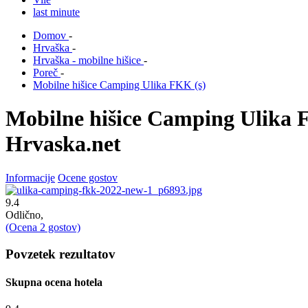
last minute
Domov
-
Hrvaška
-
Hrvaška - mobilne hišice
-
Poreč
-
Mobilne hišice Camping Ulika FKK (s)
Mobilne hišice Camping Ulika F
Hrvaska.net
Informacije
Ocene gostov
9.4
Odlično,
(Ocena
2
gostov)
Povzetek rezultatov
Skupna ocena hotela