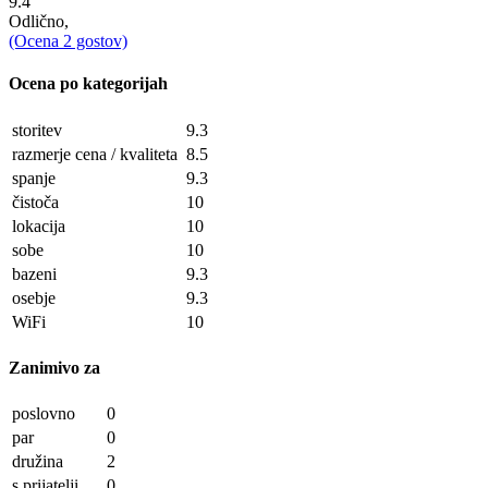
9.4
Odlično,
(Ocena
2
gostov)
Ocena po kategorijah
storitev
9.3
razmerje cena / kvaliteta
8.5
spanje
9.3
čistoča
10
lokacija
10
sobe
10
bazeni
9.3
osebje
9.3
WiFi
10
Zanimivo za
poslovno
0
par
0
družina
2
s prijatelji
0