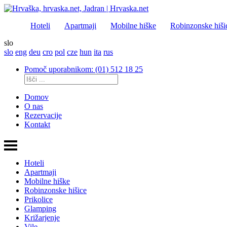
Hoteli
Apartmaji
Mobilne hiške
Robinzonske hiši
slo
slo
eng
deu
cro
pol
cze
hun
ita
rus
Pomoč uporabnikom: (01) 512 18 25
Domov
O nas
Rezervacije
Kontakt
Hoteli
Apartmaji
Mobilne hiške
Robinzonske hišice
Prikolice
Glamping
Križarjenje
Vile