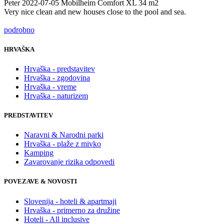
Peter
2022-07-05
Mobilheim Comfort XL 34 m2
Very nice clean and new houses close to the pool and sea.
podrobno
HRVAŠKA
Hrvaška - predstavitev
Hrvaška - zgodovina
Hrvaška - vreme
Hrvaška - naturizem
PREDSTAVITEV
Naravni & Narodni parki
Hrvaška - plaže z mivko
Kamping
Zavarovanje rizika odpovedi
POVEZAVE & NOVOSTI
Slovenija - hoteli & apartmaji
Hrvaška - primerno za družine
Hoteli - All inclusive