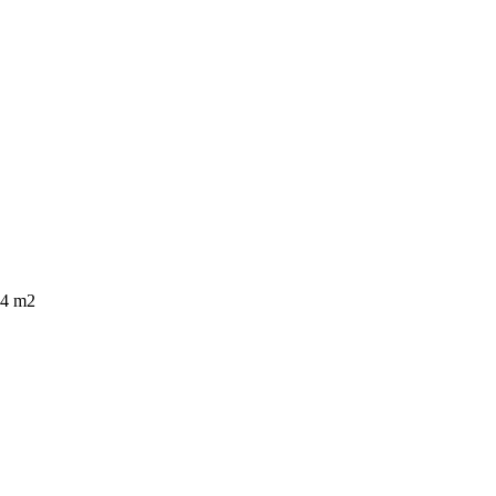
angleščini
1 komentarjev
madžarščini
1 komentarjev
34 m2