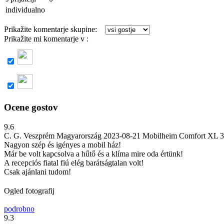
individualno
Prikažite komentarje skupine:
Prikažite mi komentarje v :
Ocene gostov
9.6
C. G.
Veszprém Magyarország
2023-08-21
Mobilheim Comfort XL 
Nagyon szép és igényes a mobil ház!
Már be volt kapcsolva a hűtő és a klíma mire oda értünk!
A recepciós fiatal fiú elég barátságtalan volt!
Csak ajánlani tudom!
Ogled fotografij
podrobno
9.3