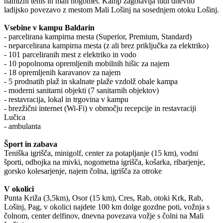
namizni tenis in mali nogomet. Kamp zagotavlja tudi dnevno
ladijsko povezavo z mestom Mali Lošinj na sosednjem otoku Lošinj.
Vsebine v kampu Baldarin
- parcelirana kampirna mesta (Superior, Premium, Standard)
- neparcelirana kampirna mesta (z ali brez priključka za elektriko)
- 101 parceliranih mest z elektriko in vodo
- 10 popolnoma opremljenih mobilnih hišic za najem
- 18 opremljenih karavanov za najem
- 5 prodnatih plaž in skalnate plaže vzdolž obale kampa
- moderni sanitarni objekti (7 sanitarnih objektov)
- restavracija, lokal in trgovina v kampu
- brezžični internet (Wi-Fi) v območju recepcije in restavraciji
Lučica
- ambulanta
Šport in zabava
Teniška igrišča, minigolf, center za potapljanje (15 km), vodni
športi, odbojka na mivki, nogometna igrišča, košarka, ribarjenje,
gorsko kolesarjenje, najem čolna, igrišča za otroke
V okolici
Punta Križa (3,5km), Osor (15 km), Cres, Rab, otoki Krk, Rab,
Lošinj, Pag, v okolici najdete 100 km dolge gozdne poti, vožnja s
čolnom, center delfinov, dnevna povezava vožje s čolni na Mali