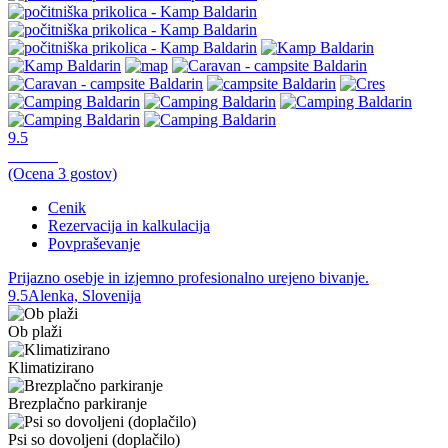
9.5
Odlično,
(Ocena
3
gostov)
Cenik
Rezervacija in kalkulacija
Povpraševanje
Prijazno osebje in izjemno profesionalno urejeno bivanje.
9.5
Alenka, Slovenija
Ob plaži
Klimatizirano
Brezplačno parkiranje
Psi so dovoljeni (doplačilo)