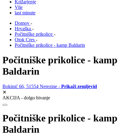
Križarjenje
Vile
last minute
Domov
-
Hrvaška
-
Počitniške prikolice
-
Otok Cres
-
Počitniške prikolice - kamp Baldarin
Počitniške prikolice - kamp
Baldarin
Bokinić 66, 51554 Nerezine -
Prikaži zemljevid
✕
AKCIJA - dolgo bivanje
Počitniške prikolice - kamp
Baldarin