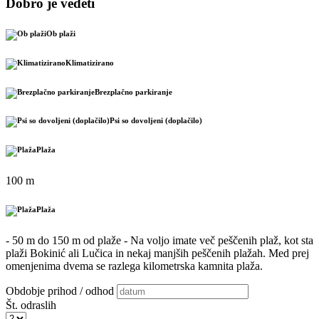
Dobro je vedeti
Ob plaži
Klimatizirano
Brezplačno parkiranje
Psi so dovoljeni (doplačilo)
Plaža
100 m
Plaža
- 50 m do 150 m od plaže - Na voljo imate več peščenih plaž, kot sta
plaži Bokinić ali Lučica in nekaj manjših peščenih plažah. Med prej
omenjenima dvema se razlega kilometrska kamnita plaža.
Obdobje prihod / odhod
Št. odraslih