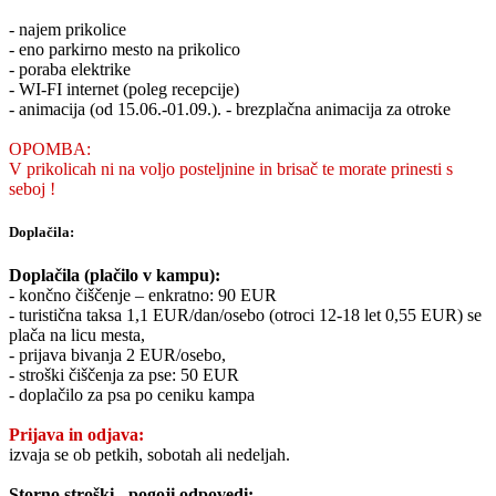
- najem prikolice
- eno parkirno mesto na prikolico
- poraba elektrike
- WI-FI internet (poleg recepcije)
- animacija (od 15.06.-01.09.). - brezplačna animacija za otroke
OPOMBA:
V prikolicah ni na voljo posteljnine in brisač te morate prinesti s
seboj !
Doplačila:
Doplačila (plačilo v kampu):
- končno čiščenje – enkratno: 90 EUR
- turistična taksa 1,1 EUR/dan/osebo (otroci 12-18 let 0,55 EUR) se
plača na licu mesta,
- prijava bivanja 2 EUR/osebo,
- stroški čiščenja za pse: 50 EUR
- doplačilo za psa po ceniku kampa
Prijava in odjava:
izvaja se ob petkih, sobotah ali nedeljah.
Storno stroški - pogoji odpovedi: