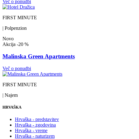
Več o ponudbi
FIRST MINUTE
| Polpenzion
Novo
Akcija
-20 %
Malinska Green Apartments
Več o ponudbi
FIRST MINUTE
| Najem
HRVAŠKA
Hrvaška - predstavitev
Hrvaška - zgodovina
Hrvaška - vreme
Hrvaška - naturizem