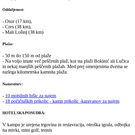
Oddaljenost:
- Osor (17 km),
- Cres (38 km),
- Mali Lošinj (38 km)
Plaža:
- 50 m do 150 m od plaže
- Na voljo imate več peščenih plaž, kot sta plaži Bokinić ali Lučica
in nekaj manjših peščenih plažah. Med prej omenjenima dvema se
razlega kilometrska kamnita plaža.
Namestitev:
-
10 mobilnih hišic za najem
-
18 počičniških prikolic - kamp prikolic -karavanov za najem
HOTELSKA PONUDBA:
V kampu je urejena trgovina in restavracija, otroška igrala, odbojka
na mivki, mini golf, tennis