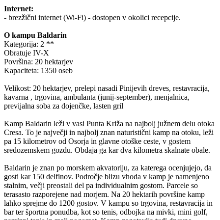
Internet:
- brezžični internet (Wi-Fi) - dostopen v okolici recepcije.
O kampu Baldarin
Kategorija: 2 **
Obratuje IV-X
Površina: 20 hektarjev
Kapaciteta: 1350 oseb
Velikost: 20 hektarjev, prelepi nasadi Pinijevih dreves, restavracija,
kavarna , trgovina, ambulanta (junij-september), menjalnica,
previjalna soba za dojenčke, lasten gril
Kamp Baldarin leži v vasi Punta Križa na najbolj južnem delu otoka
Cresa. To je največji in najbolj znan naturistični kamp na otoku, leži
pa 15 kilometrov od Osorja in glavne otoške ceste, v gostem
sredozemskem gozdu. Obdaja ga kar dva kilometra skalnate obale.
Baldarin je znan po morskem akvatoriju, za katerega ocenjujejo, da
gosti kar 150 delfinov. Področje blizu vhoda v kamp je namenjeno
stalnim, večji preostali del pa individualnim gostom. Parcele so
terasasto razporejene nad morjem. Na 20 hektarih površine kamp
lahko sprejme do 1200 gostov. V kampu so trgovina, restavracija in
bar ter športna ponudba, kot so tenis, odbojka na mivki, mini golf,