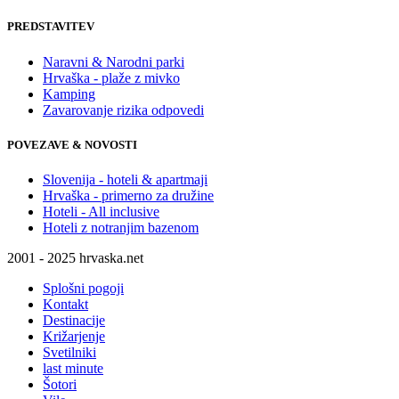
PREDSTAVITEV
Naravni & Narodni parki
Hrvaška - plaže z mivko
Kamping
Zavarovanje rizika odpovedi
POVEZAVE & NOVOSTI
Slovenija - hoteli & apartmaji
Hrvaška - primerno za družine
Hoteli - All inclusive
Hoteli z notranjim bazenom
2001 - 2025 hrvaska.net
Splošni pogoji
Kontakt
Destinacije
Križarjenje
Svetilniki
last minute
Šotori