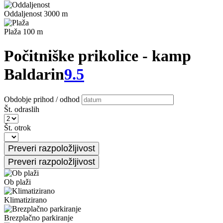
Oddaljenost 3000 m
Plaža 100 m
Počitniške prikolice - kamp
Baldarin
9.5
Obdobje prihod / odhod
Št. odraslih
Št. otrok
Ob plaži
Klimatizirano
Brezplačno parkiranje