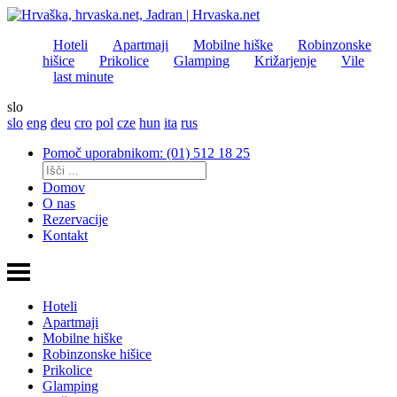
Hoteli
Apartmaji
Mobilne hiške
Robinzonske
hišice
Prikolice
Glamping
Križarjenje
Vile
last minute
slo
slo
eng
deu
cro
pol
cze
hun
ita
rus
Pomoč uporabnikom: (01) 512 18 25
Domov
O nas
Rezervacije
Kontakt
Hoteli
Apartmaji
Mobilne hiške
Robinzonske hišice
Prikolice
Glamping