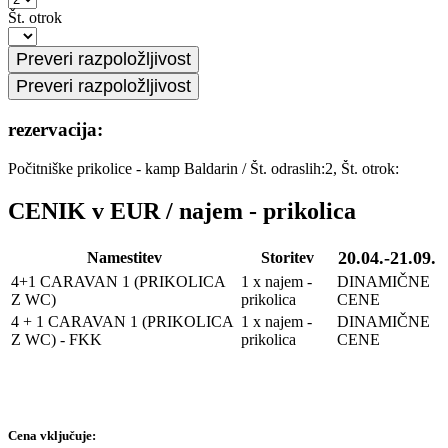
Št. otrok
rezervacija:
Počitniške prikolice - kamp Baldarin
/
Št. odraslih:2, Št. otrok:
CENIK v EUR / najem - prikolica
20.04.-21.09.
Namestitev
Storitev
4+1 CARAVAN 1 (PRIKOLICA
1 x najem -
DINAMIČNE
Z WC)
prikolica
CENE
4 + 1 CARAVAN 1 (PRIKOLICA
1 x najem -
DINAMIČNE
Z WC) - FKK
prikolica
CENE
Cena vključuje: