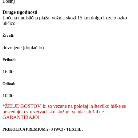
Lošinj
Druge ugodnosti
Ločena nudistična plaža, vožnja skozi 15 km dolgo in zelo ozko
uličico
Živali:
dovoljene (doplačilo)
Prihod:
16:00
Odhod:
10:00
*ŽELJE GOSTOV, ki so vezane na položaj in številko hiške se
posredujejo v rezervacijsko službo, vendar jih žal ne
GARANTIRAJO!
PRIKOLICA PREMIUM 2+3 (WC) - TEXTIL: