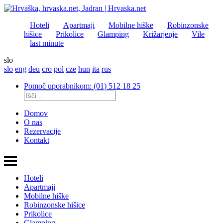
Hoteli
Apartmaji
Mobilne hiške
Robinzonske
hišice
Prikolice
Glamping
Križarjenje
Vile
last minute
slo
slo
eng
deu
cro
pol
cze
hun
ita
rus
Pomoč uporabnikom: (01) 512 18 25
Domov
O nas
Rezervacije
Kontakt
Hoteli
Apartmaji
Mobilne hiške
Robinzonske hišice
Prikolice
Glamping