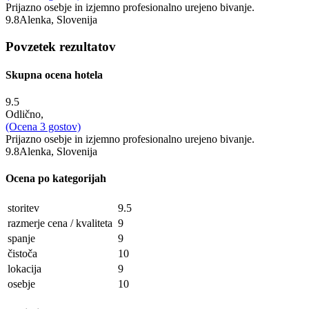
Prijazno osebje in izjemno profesionalno urejeno bivanje.
9.8
Alenka, Slovenija
Povzetek rezultatov
Skupna ocena hotela
9.5
Odlično,
(Ocena
3
gostov)
Prijazno osebje in izjemno profesionalno urejeno bivanje.
9.8
Alenka, Slovenija
Ocena po kategorijah
storitev
9.5
razmerje cena / kvaliteta
9
spanje
9
čistoča
10
lokacija
9
osebje
10