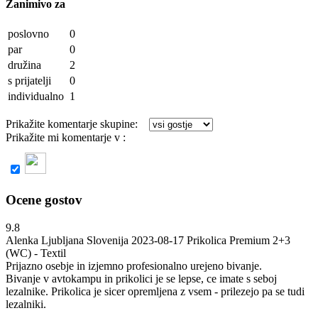
Zanimivo za
poslovno
0
par
0
družina
2
s prijatelji
0
individualno
1
Prikažite komentarje skupine:
Prikažite mi komentarje v :
slovenščini
3 komentarjev
Ocene gostov
9.8
Alenka
Ljubljana Slovenija
2023-08-17
Prikolica Premium 2+3
(WC) - Textil
Prijazno osebje in izjemno profesionalno urejeno bivanje.
Bivanje v avtokampu in prikolici je se lepse, ce imate s seboj
lezalnike. Prikolica je sicer opremljena z vsem - prilezejo pa se tudi
lezalniki.