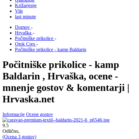
Križarjenje
Vile
last minute
Domov
-
Hrvaška
-
Počitniške prikolice
-
Otok Cres
-
Počitniške prikolice - kamp Baldarin
Počitniške prikolice - kamp
Baldarin , Hrvaška, ocene -
mnenje gostov & komentarji |
Hrvaska.net
Informacije
Ocene gostov
9.5
Odlično,
(Ocena
3
gostov)