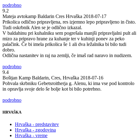
podrobno
9.2
Mateja
avtokamp Baldarin Cres Hrvaška
2018-07-17
Prikolica odlično pripravljena, res izjemno lepo pripravljeno in čisto.
Tudi oskrbnik Alen se je odlično izkazal.
V baldahinu pri kuhalniku sem pogrešala manjši pripravljalni pult ali
mizo za pripravo hrane za kuhanje ter v kuhinji ponev za peko
palačink. Če bi imela prikolica še 1 ali dva ležalnika bi bilo tudi
dobro.
Odlična nastanitev in raj na zemlji, če imaš rad naravo in nudizem.
podrobno
9.4
Boštjan
Kamp Baldarin, Cres, Hrvaška
2018-07-16
Pohvala skrbniku Gebetsroitherja g. Alenu, ki ima vse pod kontrolo
in opravlja svoje delo še bolje kot bi bilo potrebno.
podrobno
HRVAŠKA
Hrvaška - predstavitev
Hrvaška - zgodovina
Hrvaška - vreme