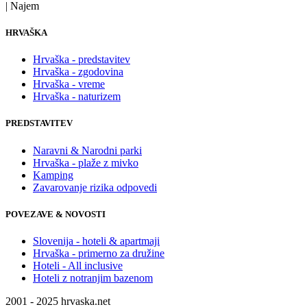
| Najem
HRVAŠKA
Hrvaška - predstavitev
Hrvaška - zgodovina
Hrvaška - vreme
Hrvaška - naturizem
PREDSTAVITEV
Naravni & Narodni parki
Hrvaška - plaže z mivko
Kamping
Zavarovanje rizika odpovedi
POVEZAVE & NOVOSTI
Slovenija - hoteli & apartmaji
Hrvaška - primerno za družine
Hoteli - All inclusive
Hoteli z notranjim bazenom
2001 - 2025 hrvaska.net