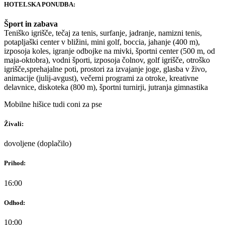
HOTELSKA PONUDBA:
Šport in zabava
Teniško igrišče, tečaj za tenis, surfanje, jadranje, namizni tenis,
potapljaški center v bližini, mini golf, boccia, jahanje (400 m),
izposoja koles, igranje odbojke na mivki, športni center (500 m, od
maja-oktobra), vodni športi, izposoja čolnov, golf igrišče, otroško
igrišče,sprehajalne poti, prostori za izvajanje joge, glasba v živo,
animacije (julij-avgust), večerni programi za otroke, kreativne
delavnice, diskoteka (800 m), športni turnirji, jutranja gimnastika
Mobilne hišice tudi coni za pse
Živali:
dovoljene (doplačilo)
Prihod:
16:00
Odhod:
10:00