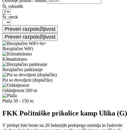
Obdobje prihod / odhod
Št. odraslih
Št. otrok
Brezplačen WiFi
Klimatizirano
Brezplačno parkiranje
Psi so dovoljeni (doplačilo)
Oddaljenost 500 m
Plaža 50 - 150 m
FKK Počitniške prikolice kamp Ulika (G)
V prelepi Istri boste na 26 hektarjih prelepega ozemlja in čudovite