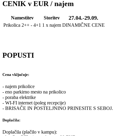
CENIK v EUR / najem
27.04.-29.09.
Namestitev
Storitev
Prikolica 2++ - 4+1
1 x najem
DINAMIČNE CENE
POPUSTI
Cena vključuje:
- najem prikolice
- eno parkirno mesto na prikolico
- poraba elektrike
- WI-FI internet (poleg recepcije)
- BRISAČE IN POSTELJNINO PRINESITE S SEBOJ.
Doplačila:
Doplačila (plačilo v kampu):