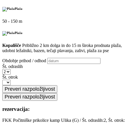
Plaža
50 - 150 m
Plaža
Kopališče
Približno 2 km dolga in do 15 m široka prodnata plaža,
udobni ležalniki, bazen, tečaji plavanja, zalivi, plaža za pse
Obdobje prihod / odhod
Št. odraslih
Št. otrok
rezervacija:
FKK Počitniške prikolice kamp Ulika (G)
/
Št. odraslih:2, Št. otrok: