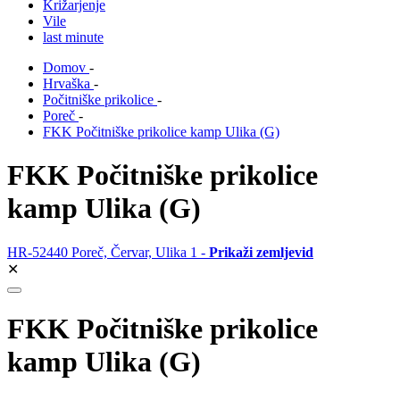
Križarjenje
Vile
last minute
Domov
-
Hrvaška
-
Počitniške prikolice
-
Poreč
-
FKK Počitniške prikolice kamp Ulika (G)
FKK Počitniške prikolice
kamp Ulika (G)
HR-52440 Poreč, Červar, Ulika 1 -
Prikaži zemljevid
✕
FKK Počitniške prikolice
kamp Ulika (G)