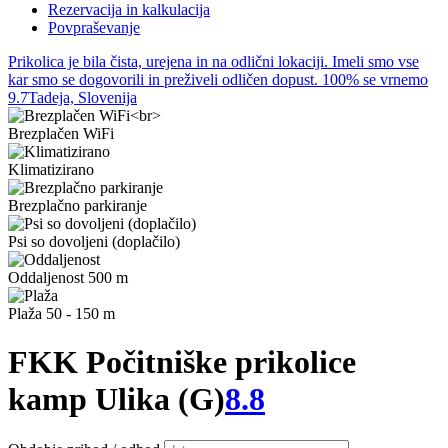
Rezervacija in kalkulacija
Povpraševanje
Prikolica je bila čista, urejena in na odlični lokaciji. Imeli smo vse
kar smo se dogovorili in preživeli odličen dopust. 100% se vrnemo
9.7
Tadeja, Slovenija
Brezplačen WiFi
Klimatizirano
Brezplačno parkiranje
Psi so dovoljeni (doplačilo)
Oddaljenost 500 m
Plaža 50 - 150 m
FKK Počitniške prikolice
kamp Ulika (G)
8.8