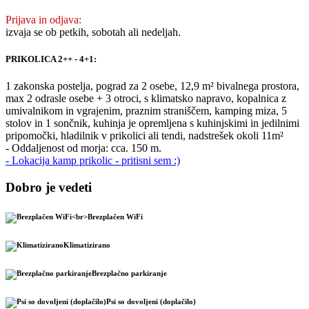
Prijava in odjava:
izvaja se ob petkih, sobotah ali nedeljah.
PRIKOLICA 2++ - 4+1:
1 zakonska postelja, pograd za 2 osebe, 12,9 m² bivalnega prostora,
max 2 odrasle osebe + 3 otroci, s klimatsko napravo, kopalnica z
umivalnikom in vgrajenim, praznim straniščem, kamping miza, 5
stolov in 1 sončnik, kuhinja je opremljena s kuhinjskimi in jedilnimi
pripomočki, hladilnik v prikolici ali tendi, nadstrešek okoli 11m²
- Oddaljenost od morja: cca. 150 m.
- Lokacija kamp prikolic - pritisni sem :)
Dobro je vedeti
Brezplačen WiFi
Klimatizirano
Brezplačno parkiranje
Psi so dovoljeni (doplačilo)