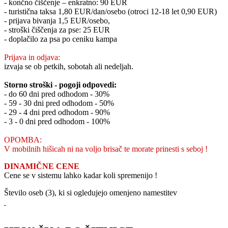
- končno čiščenje – enkratno: 90 EUR
- turistična taksa 1,80 EUR/dan/osebo (otroci 12-18 let 0,90 EUR)
- prijava bivanja 1,5 EUR/osebo,
- stroški čiščenja za pse: 25 EUR
- doplačilo za psa po ceniku kampa
Prijava in odjava:
izvaja se ob petkih, sobotah ali nedeljah.
Storno stroški - pogoji odpovedi:
- do 60 dni pred odhodom - 30%
- 59 - 30 dni pred odhodom - 50%
- 29 - 4 dni pred odhodom - 90%
- 3 - 0 dni pred odhodom - 100%
OPOMBA:
V mobilnih hišicah ni na voljo brisač te morate prinesti s seboj !
DINAMIČNE CENE
Cene se v sistemu lahko kadar koli spremenijo !
Število oseb (3), ki si ogledujejo omenjeno namestitev