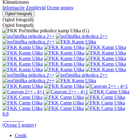
Klimatizirano
Informacije
Zemljevid
Ocene gostov
Ogled fotografij
Ogled fotografij
Ogled fotografij
8.8
Zelo dobro,
(Ocena
5
gostov)
Cenik