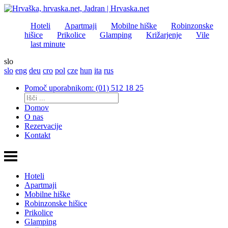
Hoteli
Apartmaji
Mobilne hiške
Robinzonske
hišice
Prikolice
Glamping
Križarjenje
Vile
last minute
slo
slo
eng
deu
cro
pol
cze
hun
ita
rus
Pomoč uporabnikom: (01) 512 18 25
Domov
O nas
Rezervacije
Kontakt
Hoteli
Apartmaji
Mobilne hiške
Robinzonske hišice
Prikolice
Glamping