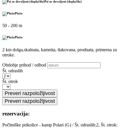
Psi so dovoljeni (doplačilo)
Plaža
50 - 200 m
Plaža
2 km dolga,skalnata, kamnita, tlakovana, prodnata, primerna za
otroke.
Obdobje prihod / odhod
Št. odraslih
Št. otrok
rezervacija:
Počitniške prikolice - kamp Polari (G)
/
Št. odraslih:2, Št. otrok: