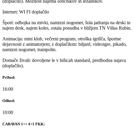
(doplačilo). Možnost najema sončnikov in ležalnikov.
Internet: WI FI doplačilo
Šport: odbojka na mivki, namizni nogomet, šola jadranja na deski in
najem desk, najem koles, ostala ponudba v bližjem TN Villas Rubin.
Animacija: mini klub, večerni program, otroška igrišča, športne
dejavnosti z animatorjem; z doplačilom: biljard, videoigre, pikado,
namizni nogomet, trampolin.
Domače živali: dovoljene le v hišicah standard, predhodna najava
(doplačilo).
Prihod:
16:00
Odhod:
10:00
CARAVAN 1++ 4+1 FKK: