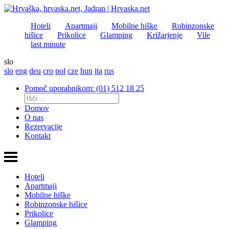
Hoteli
Apartmaji
Mobilne hiške
Robinzonske
hišice
Prikolice
Glamping
Križarjenje
Vile
last minute
slo
slo
eng
deu
cro
pol
cze
hun
ita
rus
Pomoč uporabnikom: (01) 512 18 25
Domov
O nas
Rezervacije
Kontakt
Hoteli
Apartmaji
Mobilne hiške
Robinzonske hišice
Prikolice
Glamping