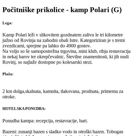
Počitniške prikolice - kamp Polari (G)
Lega:
Kamp Polari leži v slikovitem gozdnatem zalivu le tri kilometre
južno od Rovinja na zahodni obali Istre. Kategoriziran je s tremi
zvezdicami, sprejme pa lahko do 4900 gostov.
Na voljo so še samopostrežna trgovina, mini klub, ribja restavracija
in nekaj barov ter okrepčevalnic. Številne znamenitosti, ki jih nudi
Rovinj, so najlaže dostopne po kolesarski stezi.
Plaža:
2 km dolga,skalnata, kamnita, tlakovana, prodnata, primerna za
otroke.
HOTELSKA PONUDBA:
Ponudba kampa: recepcija, restavracije, bari.
Bazeni: zunanji bazen s sladko vodo in otroški bazen. Tobogan