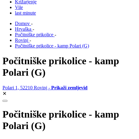
Križarjenje
Vile
last minute
Domov
-
Hrvaška
-
Počitniške prikolice
-
Rovinj
-
Počitniške prikolice - kamp Polari (G)
Počitniške prikolice - kamp
Polari (G)
Polari 1, 52210 Rovinj -
Prikaži zemljevid
✕
Počitniške prikolice - kamp
Polari (G)