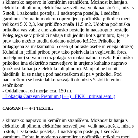
s klimatsko napravo in kemičnim straniščem. Možnost kuhanja z
elektriko ali plinom, električna razsvetljava, velik nadstrešek, miza s
5 stoli, 1 zakonska postelja, 1 nadstropna postelja, 1 sedežna
garnitura. Dobra in moderno opremljena počitniška prikolica meri
velikosti 5 X 2,3, kar približno znaša 11,5 m2. Udobna počitniška
prikolica vas vabi z eno zakonsko posteljo in nadstropno posteljo.
Poleg tega se v prikolici nahaja tudi jedilni kot z garnituro, kjer je
prav tako možno urediti dodatno udobno ležišče. Prikolica je
prilagojena za maksimalno 5 oseb (4 odrasle osebe in enega otroka).
Kuhalni in jedilni pribor, prav tako pokrivala in vzglavniki (brez
posteljnine) so vam na razpolago za maksimalno 5 oseb. Počitniška
prikolica ima električno razsvetljavo in urejeno kuhalno napravo
(možnost kuhanja z elektriko ali plinom). Manjkal ne bo niti
hladilnik, ki se nahaja pod nadstreškom ali pa v prikolici. Pod
nadstreškom se boste lahko razvajali ob mizi s 5 stoli in enim
senčnikom.
- Oddaljenost od morja: cca. 150 m.
- Lokacija Caravan Premium (1++) - FKK - pritisni sem :)
CARAVAN 1++ 4+1 TEXTIL:
s klimatsko napravo in kemičnim straniščem. Možnost kuhanja z
elektriko ali plinom, električna razsvetljava, velik nadstrešek, miza s
5 stoli, 1 zakonska postelja, 1 nadstropna postelja, 1 sedežna
garnitura. Dobra in moderno opremljena počitniška prikolica meri