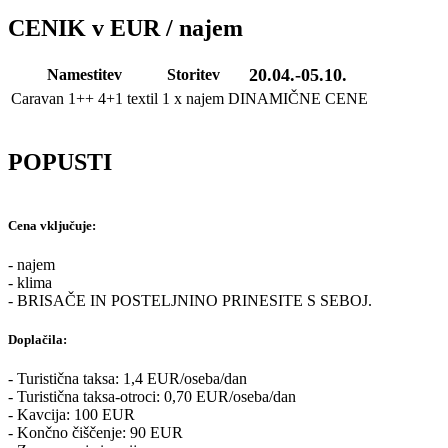
CENIK v EUR / najem
20.04.-05.10.
Namestitev
Storitev
Caravan 1++ 4+1 textil
1 x najem
DINAMIČNE CENE
POPUSTI
Cena vključuje:
- najem
- klima
- BRISAČE IN POSTELJNINO PRINESITE S SEBOJ.
Doplačila:
- Turistična taksa: 1,4 EUR/oseba/dan
- Turistična taksa-otroci: 0,70 EUR/oseba/dan
- Kavcija: 100 EUR
- Končno čiščenje: 90 EUR