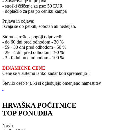
- Zavarovanje in prijava
- stroški čiščenja za pse: 50 EUR
- doplačilo za psa po ceniku kampa
Prijava in odjava:
izvaja se ob petkih, sobotah ali nedeljah.
Storno stroški - pogoji odpovedi:
- do 60 dni pred odhodom - 30 %
- 59 - 30 dni pred odhodom - 50 %
- 29 - 4 dni pred odhodom - 90 %
- 3 - 0 dni pred odhodom - 100 %
DINAMIČNE CENE
Cene se v sistemu lahko kadar koli spremenijo !
Število oseb (4), ki si ogledujejo omenjeno namestitev
HRVAŠKA POČITNICE
TOP PONUDBA
Novo