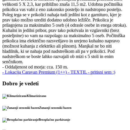
velikosti 5 X 2,3, kar približno znaša 11,5 m2. Udobna počitniška
prikolica vas vabi z eno zakonsko posteljo in nadstropno posteljo.
Poleg tega se v prikolici nahaja tudi jedilni kot z garnituro, kjer je
prav tako možno urediti dodatno udobno ležišče. Prikolica je
prilagojena za maksimalno 5 oseb (4 odrasle osebe in enega otroka).
Kuhalni in jedilni pribor, prav tako pokrivala in vzglavniki (brez
posteljnine) so vam na razpolago za maksimalno 5 oseb. Počitniška
prikolica ima električno razsvetljavo in urejeno kuhalno napravo
(možnost kuhanja z elektriko ali plinom). Manjkal ne bo niti
hladilnik, ki se nahaja pod nadstreškom ali pa v prikolici. Pod
nadstreškom se boste lahko razvajali ob mizi s 5 stoli in enim
senčnikom.
- Oddaljenost od morja: cca. 150 m.
- Lokacija Caravan Premium (1++) - TEXTIL - pritisni sem :)
Dobro je vedeti
Klimatizirano
Zunanji sezonski bazen
Brezplačno parkiranje