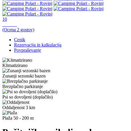
10
Odlično,
(Ocena
2
gostov)
Cenik
Rezervacija in kalkulacija
Povpraševanje
Klimatizirano
Zunanji sezonski bazen
Brezplačno parkiranje
Psi so dovoljeni (doplačilo)
Oddaljenost 3 km
Plaža 50 - 200 m