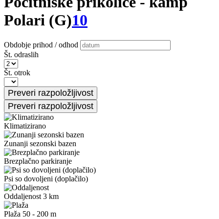
Počitniške prikolice - kamp
Polari (G)
10
Obdobje prihod / odhod
Št. odraslih
Št. otrok
Klimatizirano
Zunanji sezonski bazen
Brezplačno parkiranje
Psi so dovoljeni (doplačilo)
Oddaljenost 3 km
Plaža 50 - 200 m