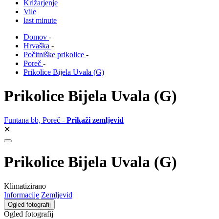
Križarjenje
Vile
last minute
Domov
-
Hrvaška
-
Počitniške prikolice
-
Poreč
-
Prikolice Bijela Uvala (G)
Prikolice Bijela Uvala (G)
Funtana bb, Poreč -
Prikaži zemljevid
✕
Prikolice Bijela Uvala (G)
Klimatizirano
Informacije
Zemljevid
Ogled fotografij
Ogled fotografij