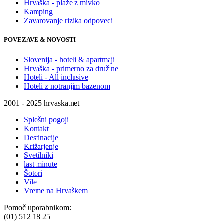
Hrvaška - plaže z mivko
Kamping
Zavarovanje rizika odpovedi
POVEZAVE & NOVOSTI
Slovenija - hoteli & apartmaji
Hrvaška - primerno za družine
Hoteli - All inclusive
Hoteli z notranjim bazenom
2001 - 2025 hrvaska.net
Splošni pogoji
Kontakt
Destinacije
Križarjenje
Svetilniki
last minute
Šotori
Vile
Vreme na Hrvaškem
Pomoč uporabnikom:
(01) 512 18 25