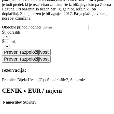
je tudi predel, ki je rezerviran za naturiste iz bližnjega kampa Zelena
Laguna. Pri bazenih so beach bari, gugalnice, ležalniki (ob
doplačilu). Zadnji bazen je bil zgrajen 2017. Pasja plaža je v kampu
posebej označena.
Obdobje prihod / odhod
Št. odraslih
Št. otrok
rezervacija:
Prikolice Bijela Uvala (G)
/
Št. odraslih:2, Št. otrok:
CENIK v EUR / najem
Namestitev
Storitev