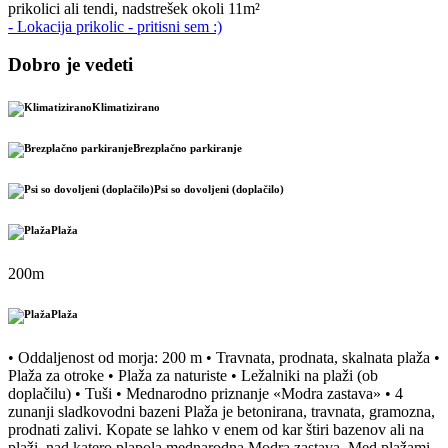
prikolici ali tendi, nadstrešek okoli 11m²
- Lokacija prikolic - pritisni sem :)
Dobro je vedeti
Klimatizirano
Brezplačno parkiranje
Psi so dovoljeni (doplačilo)
Plaža
200m
Plaža
• Oddaljenost od morja: 200 m • Travnata, prodnata, skalnata plaža •
Plaža za otroke • Plaža za naturiste • Ležalniki na plaži (ob
doplačilu) • Tuši • Mednarodno priznanje «Modra zastava» • 4
zunanji sladkovodni bazeni Plaža je betonirana, travnata, gramozna,
prodnati zalivi. Kopate se lahko v enem od kar štiri bazenov ali na
plaži, nad katero plapola mednarodna Modra zastava. Med plažami