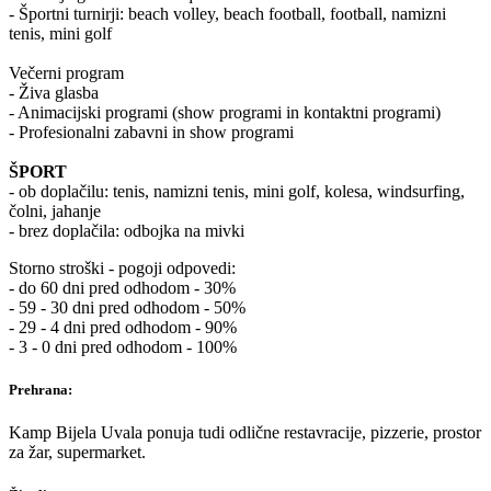
- Športni turnirji: beach volley, beach football, football, namizni
tenis, mini golf
Večerni program
- Živa glasba
- Animacijski programi (show programi in kontaktni programi)
- Profesionalni zabavni in show programi
ŠPORT
- ob doplačilu: tenis, namizni tenis, mini golf, kolesa, windsurfing,
čolni, jahanje
- brez doplačila: odbojka na mivki
Storno stroški - pogoji odpovedi:
- do 60 dni pred odhodom - 30%
- 59 - 30 dni pred odhodom - 50%
- 29 - 4 dni pred odhodom - 90%
- 3 - 0 dni pred odhodom - 100%
Prehrana:
Kamp Bijela Uvala ponuja tudi odlične restavracije, pizzerie, prostor
za žar, supermarket.