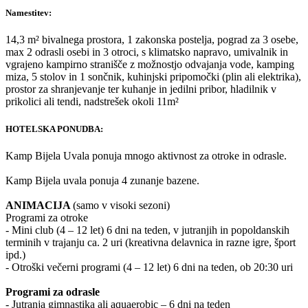
Namestitev:
14,3 m² bivalnega prostora, 1 zakonska postelja, pograd za 3 osebe,
max 2 odrasli osebi in 3 otroci, s klimatsko napravo, umivalnik in
vgrajeno kampirno stranišče z možnostjo odvajanja vode, kamping
miza, 5 stolov in 1 sončnik, kuhinjski pripomočki (plin ali elektrika),
prostor za shranjevanje ter kuhanje in jedilni pribor, hladilnik v
prikolici ali tendi, nadstrešek okoli 11m²
HOTELSKA PONUDBA:
Kamp Bijela Uvala ponuja mnogo aktivnost za otroke in odrasle.
Kamp Bijela uvala ponuja 4 zunanje bazene.
ANIMACIJA
(samo v visoki sezoni)
Programi za otroke
- Mini club (4 – 12 let) 6 dni na teden, v jutranjih in popoldanskih
terminih v trajanju ca. 2 uri (kreativna delavnica in razne igre, šport
ipd.)
- Otroški večerni programi (4 – 12 let) 6 dni na teden, ob 20:30 uri
Programi za odrasle
- Jutranja gimnastika ali aquaerobic – 6 dni na teden