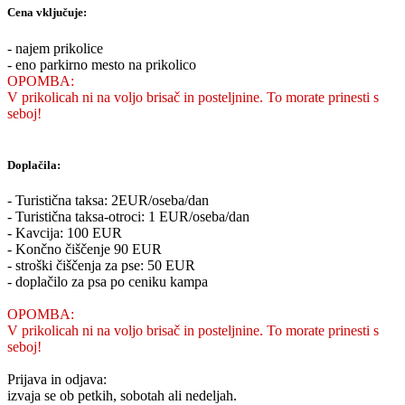
Cena vključuje:
- najem prikolice
- eno parkirno mesto na prikolico
OPOMBA:
V prikolicah ni na voljo brisač in posteljnine. To morate prinesti s
seboj!
Doplačila:
- Turistična taksa: 2EUR/oseba/dan
- Turistična taksa-otroci: 1 EUR/oseba/dan
- Kavcija: 100 EUR
- Končno čiščenje 90 EUR
- stroški čiščenja za pse: 50 EUR
- doplačilo za psa po ceniku kampa
OPOMBA:
V prikolicah ni na voljo brisač in posteljnine. To morate prinesti s
seboj!
Prijava in odjava:
izvaja se ob petkih, sobotah ali nedeljah.