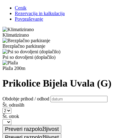
Cenik
Rezervacija in kalkulacija
Povpraševanje
Klimatizirano
Brezplačno parkiranje
Psi so dovoljeni (doplačilo)
Plaža 200m
Prikolice Bijela Uvala (G)
Obdobje prihod / odhod
Št. odraslih
Št. otrok