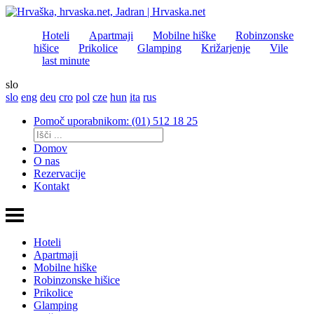
Hoteli
Apartmaji
Mobilne hiške
Robinzonske
hišice
Prikolice
Glamping
Križarjenje
Vile
last minute
slo
slo
eng
deu
cro
pol
cze
hun
ita
rus
Pomoč uporabnikom: (01) 512 18 25
Domov
O nas
Rezervacije
Kontakt
Hoteli
Apartmaji
Mobilne hiške
Robinzonske hišice
Prikolice
Glamping