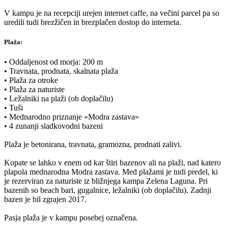
V kampu je na recepciji urejen internet caffe, na večini parcel pa so
uredili tudi brezžičen in brezplačen dostop do interneta.
Plaža:
• Oddaljenost od morja: 200 m
• Travnata, prodnata, skalnata plaža
• Plaža za otroke
• Plaža za naturiste
• Ležalniki na plaži (ob doplačilu)
• Tuši
• Mednarodno priznanje «Modra zastava»
• 4 zunanji sladkovodni bazeni
Plaža je betonirana, travnata, gramozna, prodnati zalivi.
Kopate se lahko v enem od kar štiri bazenov ali na plaži, nad katero
plapola mednarodna Modra zastava. Med plažami je tudi predel, ki
je rezerviran za naturiste iz bližnjega kampa Zelena Laguna. Pri
bazenih so beach bari, gugalnice, ležalniki (ob doplačilu). Zadnji
bazen je bil zgrajen 2017.
Pasja plaža je v kampu posebej označena.