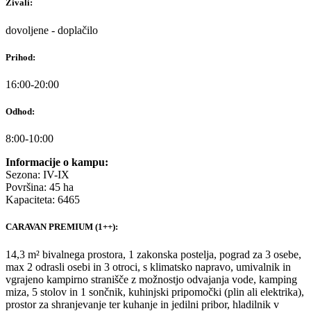
Živali:
dovoljene - doplačilo
Prihod:
16:00-20:00
Odhod:
8:00-10:00
Informacije o kampu:
Sezona: IV-IX
Površina: 45 ha
Kapaciteta: 6465
CARAVAN PREMIUM (1++):
14,3 m² bivalnega prostora, 1 zakonska postelja, pograd za 3 osebe,
max 2 odrasli osebi in 3 otroci, s klimatsko napravo, umivalnik in
vgrajeno kampirno stranišče z možnostjo odvajanja vode, kamping
miza, 5 stolov in 1 sončnik, kuhinjski pripomočki (plin ali elektrika),
prostor za shranjevanje ter kuhanje in jedilni pribor, hladilnik v