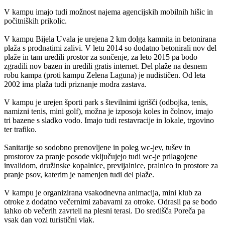
V kampu imajo tudi možnost najema agencijskih mobilnih hišic in
počitniških prikolic.
V kampu Bijela Uvala je urejena 2 km dolga kamnita in betonirana
plaža s prodnatimi zalivi. V letu 2014 so dodatno betonirali nov del
plaže in tam uredili prostor za sončenje, za leto 2015 pa bodo
zgradili nov bazen in uredili gratis internet. Del plaže na desnem
robu kampa (proti kampu Zelena Laguna) je nudističen. Od leta
2002 ima plaža tudi priznanje modra zastava.
V kampu je urejen športi park s številnimi igrišči (odbojka, tenis,
namizni tenis, mini golf), možna je izposoja koles in čolnov, imajo
tri bazene s sladko vodo. Imajo tudi restavracije in lokale, trgovino
ter trafiko.
Sanitarije so sodobno prenovljene in poleg wc-jev, tušev in
prostorov za pranje posode vključujejo tudi wc-je prilagojene
invalidom, družinske kopalnice, previjalnice, pralnico in prostore za
pranje psov, katerim je namenjen tudi del plaže.
V kampu je organizirana vsakodnevna animacija, mini klub za
otroke z dodatno večernimi zabavami za otroke. Odrasli pa se bodo
lahko ob večerih zavrteli na plesni terasi. Do središča Poreča pa
vsak dan vozi turistični vlak.