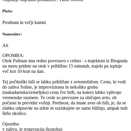
Plaža:
Prodnata in večji kamni
Namestitev:
A6
OPOMBA:
Otok Pašman ima redno povezavo s celino - s trajektom iz Biograda
na moru pridete na otok v približno 15 minutah, trajekt pa izpluje
več kot 10-krat na dan.
Tej počitniški hiši se lahko približate z avtomobilom. Cesta, ki vodi
do zaliva Soline, je improvizirana in nekoliko groba
(makadamska/zemeljska) cesta čez hrib, na katero lahko vplivajo
vremenske razmere. Te ceste so prevozne za običajen avto, ob
počasni in previdni vožnji. Prednost, da imate avto ob hiši, je, da se
zlahka odpravite na izlete in raziskujete ne samo bližnjo, ampak tudi
širšo okolico.
Opomba:
v zalivu, je restavracija (konoba)