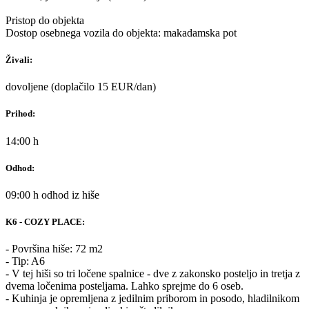
Pristop do objekta
Dostop osebnega vozila do objekta: makadamska pot
Živali:
dovoljene (doplačilo 15 EUR/dan)
Prihod:
14:00 h
Odhod:
09:00 h odhod iz hiše
K6 - COZY PLACE:
- Površina hiše: 72 m2
- Tip: A6
- V tej hiši so tri ločene spalnice - dve z zakonsko posteljo in tretja z
dvema ločenima posteljama. Lahko sprejme do 6 oseb.
- Kuhinja je opremljena z jedilnim priborom in posodo, hladilnikom