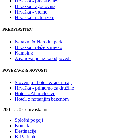
Hrvaška - predstavitev
Hrvaška - zgodovina
Hrvaška - vreme
Hrvaška - naturizem
PREDSTAVITEV
Naravni & Narodni parki
Hrvaška - plaže z mivko
Kamping
Zavarovanje rizika odpovedi
POVEZAVE & NOVOSTI
Slovenija - hoteli & apartmaji
Hrvaška - primerno za družine
Hoteli - All inclusive
Hoteli z notranjim bazenom
2001 - 2025 hrvaska.net
Splošni pogoji
Kontakt
Destinacije
Križarjenje