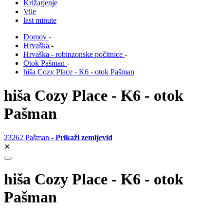
Križarjenje
Vile
last minute
Domov
-
Hrvaška
-
Hrvaška - robinzonske počitnice
-
Otok Pašman
-
hiša Cozy Place - K6 - otok Pašman
hiša Cozy Place - K6 - otok
Pašman
23262 Pašman -
Prikaži zemljevid
✕
hiša Cozy Place - K6 - otok
Pašman