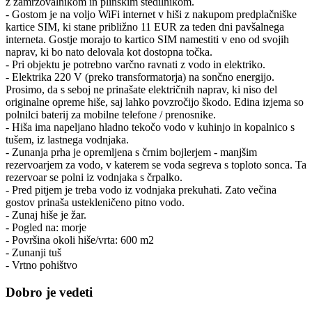
z zamrzovalnikom in plinskim štedilnikom.
- Gostom je na voljo WiFi internet v hiši z nakupom predplačniške
kartice SIM, ki stane približno 11 EUR za teden dni pavšalnega
interneta. Gostje morajo to kartico SIM namestiti v eno od svojih
naprav, ki bo nato delovala kot dostopna točka.
- Pri objektu je potrebno varčno ravnati z vodo in elektriko.
- Elektrika 220 V (preko transformatorja) na sončno energijo.
Prosimo, da s seboj ne prinašate električnih naprav, ki niso del
originalne opreme hiše, saj lahko povzročijo škodo. Edina izjema so
polnilci baterij za mobilne telefone / prenosnike.
- Hiša ima napeljano hladno tekočo vodo v kuhinjo in kopalnico s
tušem, iz lastnega vodnjaka.
- Zunanja prha je opremljena s črnim bojlerjem - manjšim
rezervoarjem za vodo, v katerem se voda segreva s toploto sonca. Ta
rezervoar se polni iz vodnjaka s črpalko.
- Pred pitjem je treba vodo iz vodnjaka prekuhati. Zato večina
gostov prinaša ustekleničeno pitno vodo.
- Zunaj hiše je žar.
- Pogled na: morje
- Površina okoli hiše/vrta: 600 m2
- Zunanji tuš
- Vrtno pohištvo
Dobro je vedeti