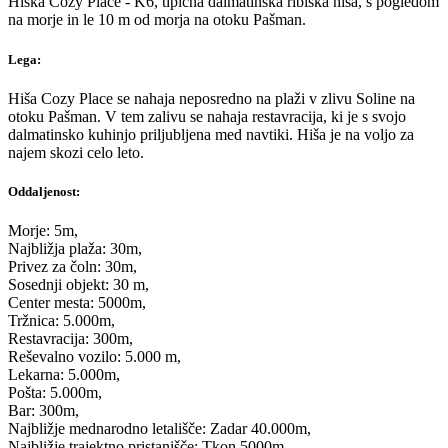
Hiška Cozy Place - K6, tipična dalmatinska ribiška hiša, s pogledom
na morje in le 10 m od morja na otoku Pašman.
Lega:
Hiša Cozy Place se nahaja neposredno na plaži v zlivu Soline na
otoku Pašman. V tem zalivu se nahaja restavracija, ki je s svojo
dalmatinsko kuhinjo priljubljena med navtiki. Hiša je na voljo za
najem skozi celo leto.
Oddaljenost:
Morje: 5m,
Najbližja plaža: 30m,
Privez za čoln: 30m,
Sosednji objekt: 30 m,
Center mesta: 5000m,
Tržnica: 5.000m,
Restavracija: 300m,
Reševalno vozilo: 5.000 m,
Lekarna: 5.000m,
Pošta: 5.000m,
Bar: 300m,
Najbližje mednarodno letališče: Zadar 40.000m,
Najbližje trajektno pristanišče: Tkon 5000m