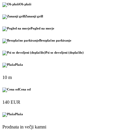
Ob plaži
Zunanji grill
Pogled na morje
Brezplačno parkiranje
Psi so dovoljeni (doplačilo)
Plaža
10 m
Cena od
140 EUR
Plaža
Prodnata in večji kamni