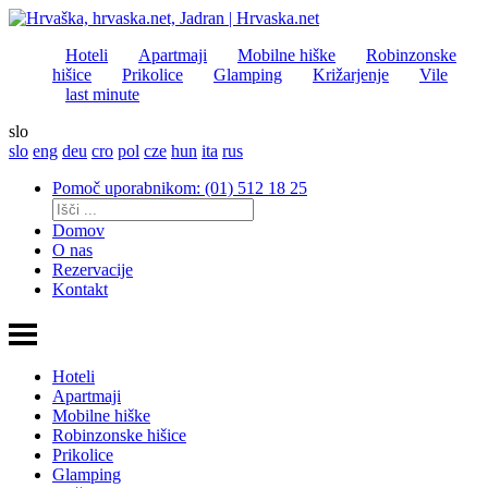
Hoteli
Apartmaji
Mobilne hiške
Robinzonske
hišice
Prikolice
Glamping
Križarjenje
Vile
last minute
slo
slo
eng
deu
cro
pol
cze
hun
ita
rus
Pomoč uporabnikom: (01) 512 18 25
Domov
O nas
Rezervacije
Kontakt
Hoteli
Apartmaji
Mobilne hiške
Robinzonske hišice
Prikolice
Glamping