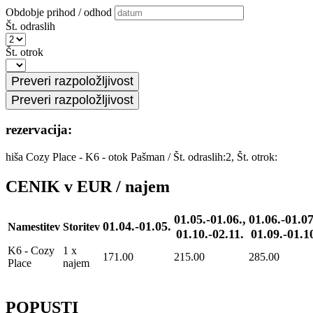
Obdobje prihod / odhod
Št. odraslih
Št. otrok
rezervacija:
hiša Cozy Place - K6 - otok Pašman
/
Št. odraslih:2, Št. otrok:
CENIK v EUR / najem
01.05.-01.06.,
01.06.-01.07
01.04.-01.05.
Namestitev
Storitev
01.10.-02.11.
01.09.-01.1
K6 - Cozy
1 x
171.00
215.00
285.00
Place
najem
POPUSTI