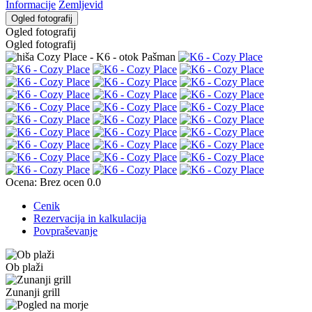
Informacije
Zemljevid
Ogled fotografij
Ogled fotografij
Ogled fotografij
Ocena:
Brez ocen
0.0
Cenik
Rezervacija in kalkulacija
Povpraševanje
Ob plaži
Zunanji grill