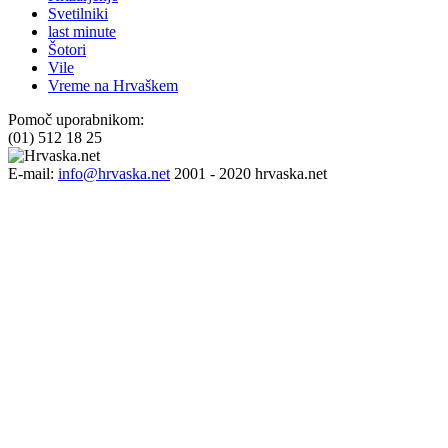
Svetilniki
last minute
Šotori
Vile
Vreme na Hrvaškem
Pomoč uporabnikom:
(01) 512 18 25
E-mail:
info@hrvaska.net
2001 - 2020 hrvaska.net