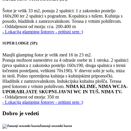
Šotor je velik 33 m2, ponuja 2 spalnici: 1 z zakonsko posteljo
160x200 ter 2 spalnici s pogradom. Kopalnica s tušem. Kuhinja s
posodo, hladilnik z zamrzovalnikom. Terasa z vrtnim pohištvom.
- Oddaljenost od morja: cca. 200-400 m
- Lokacija glamping šotorov - pritisni sem :)
SUPER LODGE (5P):
Manjši glamping šotor je velik med 16 in 23 m2.
Ponuja možnost namestitve za 4 odrasle osebe in 1 otroka. 2 spalnici
(prva spalnica z zakonsko posteljo 160x190, druga spalnica s tremi
ločenimi posteljami, velikimi 70x190). V dnevni sobi je sofa, miza
in stoli. Polno opremljena kuhinja s kuhinjskimi pripomočki.
Hladilnik z zamrzovalnikom. Indukcijska kuhalna plošča. Terasa
pred šotorom z vrtnim pohištvom.
NIMA KLIME. NIMA WCJA-
UPORABLJATE SKUPNI-JAVNI WC IN TUŠ. NIMA TV.
- Oddaljenost od morja: 350 m
- Lokacija glamping šotorov - pritisni sem :)
Dobro je vedeti
Zunanji sezonski bazen