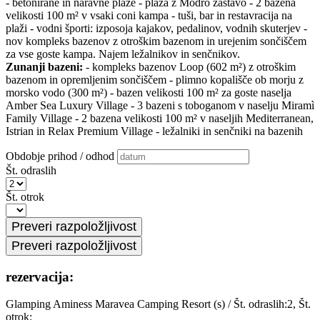
- betonirane in naravne plaže - plaža z Modro zastavo - 2 bazena
velikosti 100 m² v vsaki coni kampa - tuši, bar in restavracija na
plaži - vodni športi: izposoja kajakov, pedalinov, vodnih skuterjev -
nov kompleks bazenov z otroškim bazenom in urejenim sončiščem
za vse goste kampa. Najem ležalnikov in senčnikov.
Zunanji bazeni:
- kompleks bazenov Loop (602 m²) z otroškim
bazenom in opremljenim sončiščem - plimno kopališče ob morju z
morsko vodo (300 m²) - bazen velikosti 100 m² za goste naselja
Amber Sea Luxury Village - 3 bazeni s toboganom v naselju Miramì
Family Village - 2 bazena velikosti 100 m² v naseljih Mediterranean,
Istrian in Relax Premium Village - ležalniki in senčniki na bazenih
Obdobje prihod / odhod
Št. odraslih
Št. otrok
rezervacija:
Glamping Aminess Maravea Camping Resort (s)
/
Št. odraslih:2, Št.
otrok: