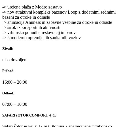
-> urejena plaža z Modro zastavo
-> nov atraktivni kompleks bazenov Loop z dodatnimi sedmimi
bazeni za otroke in odrasle
-> animacija Aminess in zabavne vsebine za otroke in odrasle
-> širok izbor športnih aktivnosti
-> vrhunska ponudba restavracij in barov
-> 5 moderno opremljenih sanitarnih vozlov
Živali:
niso dovoljeni
Prihod:
16;00 – 20:00
Odhod:
07:00 – 10:00
SAFARI šOTOR COMFORT 4+1:
Safari šotor je velik 22 m2. Ponuja 2 spalnici: ena z zakonsko