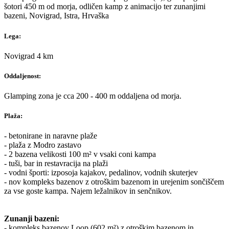
šotori 450 m od morja, odličen kamp z animacijo ter zunanjimi
bazeni, Novigrad, Istra, Hrvaška
Lega:
Novigrad 4 km
Oddaljenost:
Glamping zona je cca 200 - 400 m oddaljena od morja.
Plaža:
- betonirane in naravne plaže
- plaža z Modro zastavo
- 2 bazena velikosti 100 m² v vsaki coni kampa
- tuši, bar in restavracija na plaži
- vodni športi: izposoja kajakov, pedalinov, vodnih skuterjev
- nov kompleks bazenov z otroškim bazenom in urejenim sončiščem
za vse goste kampa. Najem ležalnikov in senčnikov.
Zunanji bazeni:
- kompleks bazenov Loop (602 m²) z otroškim bazenom in