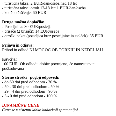
- turistična taksa: 2 EUR/dan/oseba nad 18 let
- turistična taksa: otrok 12-18 let: 1 EUR/dan/oseba
- končno čiščenje: 60 EUR
Druga možna doplačila:
- Posteljnina: 30 EUR/postelja
- brisače (2 brisači): 14 EUR/oseba
- otroški paket (posteljica brez posteljnine in stolček): 35 EUR
Prijava in odjava:
Prihod in odhod NI MOGOČ OB TORKIH IN NEDELJAH.
Kavcija:
100 EUR. Ob odhodu dobite povrnjeno, če namestitev ni
poškodovana
Storno stroški - pogoji odpovedi:
- do 60 dni pred odhodom - 30 %
- 59 - 30 dni pred odhodom - 50 %
- 29 - 4 dni pred odhodom - 90 %
- 3 - 0 dni pred odhodom - 100 %
DINAMIČNE CENE
Cene se v sistemu lahko kadarkoli spremenijo!