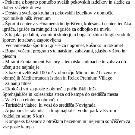
- Pekarna z bogato ponudbo svežih pekovskih izdelkov in sladic za
dober začetek dneva
- Dostava svežega kruha in pekovskih izdelkov v območje
počitniških hišk Premium
- Športni center z večnamenskim igriščem, kolesarski center, teniška
igrišča, igrišče za minigolf in igrišče za odbojko na mivki
- S kajaki, pedalini, vodnimi skuterji in bogato izbiro drugih vodnih
športov je zabava zagotovljena
- Večnamensko športno igrišče za nogomet, košarko in rokomet
- Bogat večerni program s tematskimi zabavami, glasbo v živo in
plesom
- Miramì Edutainment Factory – tematske animacije in zabava ob
učenju za najmlajše
- 3 bazeni velikosti 100 m² v območju Mirami in 2 bazena v
območjih Mediterranean Istrian in Relax Premium Village
- Zunanji fitnes
- Ekološki vrt za goste z območja počitniških hišk
Sprehajališče in kolesarska steza od kampa do središča mesta
- Wi-Fi na celotnem območju
- Turistični vlakec, ki vozi do središča Novigrada
- Aquapark Istralandia – drugi najboljši vodni park v Evropi
(oddaljen samo 5 km)
- Kompleks bazenov z otroškim bazenom in urejenim sončiščem za
vse goste kampa