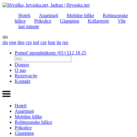
Hoteli
Apartmaji
Mobilne hiške
Robinzonske
hišice
Prikolice
Glamping
Križarjenje
Vile
last minute
slo
slo
eng
deu
cro
pol
cze
hun
ita
rus
Pomoč uporabnikom: (01) 512 18 25
Domov
O nas
Rezervacije
Kontakt
Hoteli
Apartmaji
Mobilne hiške
Robinzonske hišice
Prikolice
Glamping