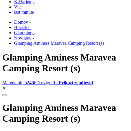
Križarjenje
Vile
last minute
Domov
-
Hrvaška
-
Glamping
-
Novigrad
-
Glamping Aminess Maravea Camping Resort (s)
Glamping Aminess Maravea
Camping Resort (s)
Mareda bb, 52466 Novigrad -
Prikaži zemljevid
✕
Glamping Aminess Maravea
Camping Resort (s)