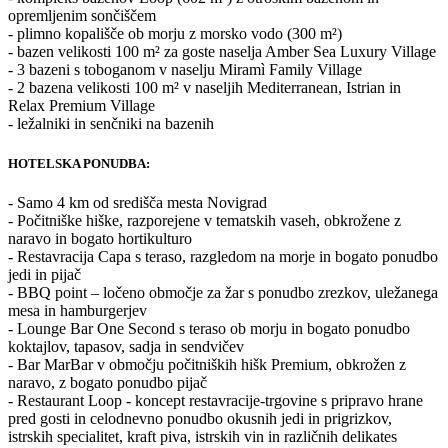
opremljenim sončiščem
- plimno kopališče ob morju z morsko vodo (300 m²)
- bazen velikosti 100 m² za goste naselja Amber Sea Luxury Village
- 3 bazeni s toboganom v naselju Miramì Family Village
- 2 bazena velikosti 100 m² v naseljih Mediterranean, Istrian in
Relax Premium Village
- ležalniki in senčniki na bazenih
HOTELSKA PONUDBA:
- Samo 4 km od središča mesta Novigrad
- Počitniške hiške, razporejene v tematskih vaseh, obkrožene z
naravo in bogato hortikulturo
- Restavracija Capa s teraso, razgledom na morje in bogato ponudbo
jedi in pijač
- BBQ point – ločeno območje za žar s ponudbo zrezkov, uležanega
mesa in hamburgerjev
- Lounge Bar One Second s teraso ob morju in bogato ponudbo
koktajlov, tapasov, sadja in sendvičev
- Bar MarBar v območju počitniških hišk Premium, obkrožen z
naravo, z bogato ponudbo pijač
- Restaurant Loop - koncept restavracije-trgovine s pripravo hrane
pred gosti in celodnevno ponudbo okusnih jedi in prigrizkov,
istrskih specialitet, kraft piva, istrskih vin in različnih delikates