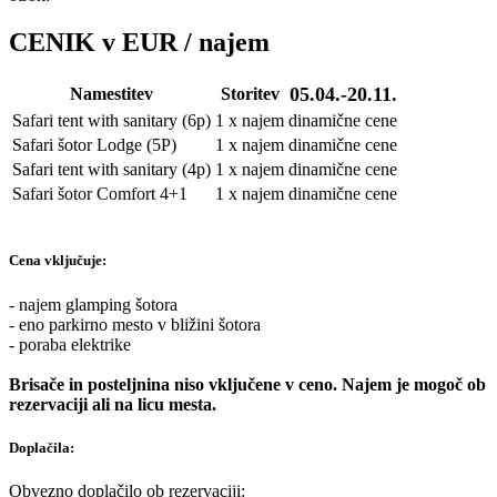
CENIK v EUR / najem
05.04.-20.11.
Namestitev
Storitev
Safari tent with sanitary (6p)
1 x najem
dinamične cene
Safari šotor Lodge (5P)
1 x najem
dinamične cene
Safari tent with sanitary (4p)
1 x najem
dinamične cene
Safari šotor Comfort 4+1
1 x najem
dinamične cene
Cena vključuje:
- najem glamping šotora
- eno parkirno mesto v bližini šotora
- poraba elektrike
Brisače in posteljnina niso vključene v ceno. Najem je mogoč ob
rezervaciji ali na licu mesta.
Doplačila:
Obvezno doplačilo ob rezervaciji: