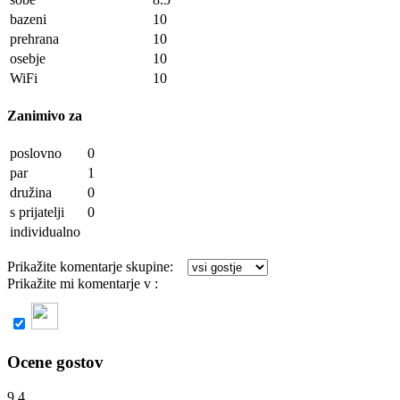
bazeni
10
prehrana
10
osebje
10
WiFi
10
Zanimivo za
poslovno
0
par
1
družina
0
s prijatelji
0
individualno
Prikažite komentarje skupine:
Prikažite mi komentarje v :
slovenščini
1 komentarjev
Ocene gostov
9.4