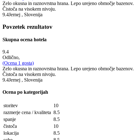
Zelo okusna in raznovrstna hrana. Lepo urejeno območje bazenov.
Čistoča na visokem nivoju.
9.4
Jernej , Slovenija
Povzetek rezultatov
Skupna ocena hotela
9.4
Odlično,
(Ocena
1
gosta)
Zelo okusna in raznovrstna hrana. Lepo urejeno območje bazenov.
Čistoča na visokem nivoju.
9.4
Jernej , Slovenija
Ocena po kategorijah
storitev
10
razmerje cena / kvaliteta
8.5
spanje
8.5
čistoča
10
lokacija
8.5
sobe
8.5