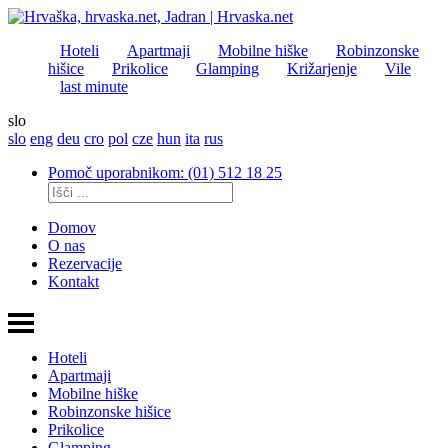
Hoteli
Apartmaji
Mobilne hiške
Robinzonske
hišice
Prikolice
Glamping
Križarjenje
Vile
last minute
slo
slo
eng
deu
cro
pol
cze
hun
ita
rus
Pomoč uporabnikom: (01) 512 18 25
Domov
O nas
Rezervacije
Kontakt
Hoteli
Apartmaji
Mobilne hiške
Robinzonske hišice
Prikolice
Glamping