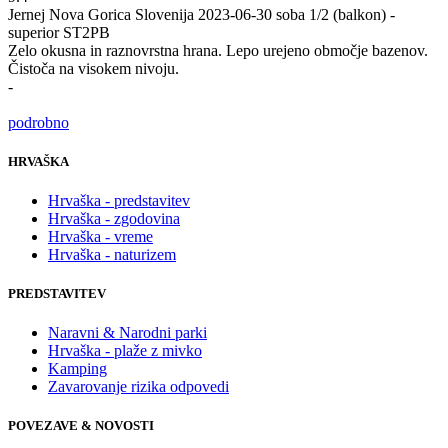
Jernej
Nova Gorica Slovenija
2023-06-30
soba 1/2 (balkon) -
superior ST2PB
Zelo okusna in raznovrstna hrana. Lepo urejeno območje bazenov.
Čistoča na visokem nivoju.
-
podrobno
HRVAŠKA
Hrvaška - predstavitev
Hrvaška - zgodovina
Hrvaška - vreme
Hrvaška - naturizem
PREDSTAVITEV
Naravni & Narodni parki
Hrvaška - plaže z mivko
Kamping
Zavarovanje rizika odpovedi
POVEZAVE & NOVOSTI