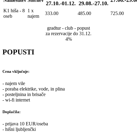
Namestitev
Storitev
27.10.-01.12.
29.08.-27.10.
K1 hiša - 8
1 x
333.00
485.00
725.00
oseb
najem
gradtur - club - popust
za rezervacije do 31.12.
4%
POPUSTI
Cena vključuje:
- najem vile
- poraba elektrike, vode, in plina
- posteljnina in brisače
- wi-fi internet
Doplačila:
- prijava 10 EUR/oseba
- hišni ljubljenčki