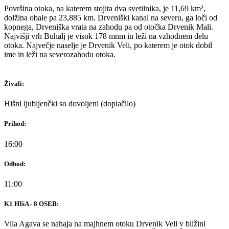
Površina otoka, na katerem stojita dva svetilnika, je 11,69 km²,
dolžina obale pa 23,885 km. Drveniški kanal na severu, ga loči od
kopnega, Drveniška vrata na zahodu pa od otočka Drvenik Mali.
Najvišji vrh Buhalj je visok 178 mnm in leži na vzhodnem delu
otoka. Največje naselje je Drvenik Veli, po katerem je otok dobil
ime in leži na severozahodu otoka.
Živali:
Hišni ljubljenčki so dovoljeni (doplačilo)
Prihod:
16:00
Odhod:
11:00
K1 HIšA - 8 OSEB:
Vila Agava se nahaja na majhnem otoku Drvenik Veli v bližini