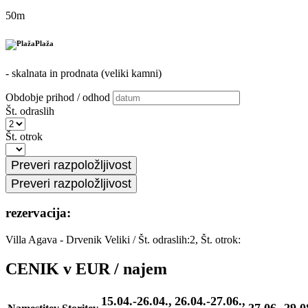
50m
Plaža
- skalnata in prodnata (veliki kamni)
Obdobje prihod / odhod
Št. odraslih
Št. otrok
rezervacija:
Villa Agava - Drvenik Veliki
/
Št. odraslih:2, Št. otrok:
CENIK v EUR / najem
15.04.-26.04.,
26.04.-27.06.,
27.06.-29.0