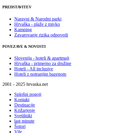
PREDSTAVITEV
Naravni & Narodni parki
Hrvaška - plaže z mivko
Kamping
Zavarovanje rizika odpovedi
POVEZAVE & NOVOSTI
Slovenija - hoteli & apartmaji
Hrvaška - primerno za družine
Hoteli - All inclusive
Hoteli z notranjim bazenom
2001 - 2025 hrvaska.net
Splošni pogoji
Kontakt
Destinacije
Križarjenje
Svetilniki
last minute
Šotori
Vile