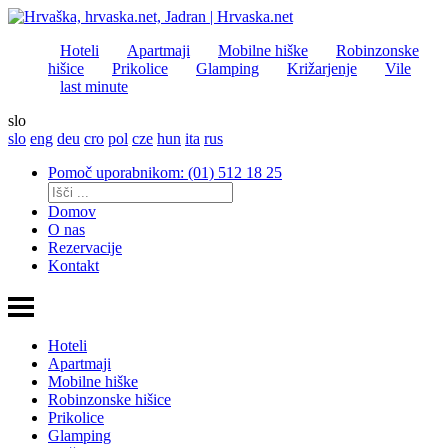
Hoteli
Apartmaji
Mobilne hiške
Robinzonske
hišice
Prikolice
Glamping
Križarjenje
Vile
last minute
slo
slo
eng
deu
cro
pol
cze
hun
ita
rus
Pomoč uporabnikom: (01) 512 18 25
Domov
O nas
Rezervacije
Kontakt
Hoteli
Apartmaji
Mobilne hiške
Robinzonske hišice
Prikolice
Glamping