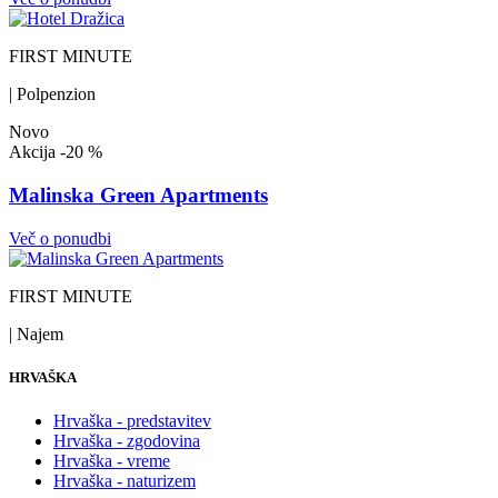
FIRST MINUTE
| Polpenzion
Novo
Akcija
-20 %
Malinska Green Apartments
Več o ponudbi
FIRST MINUTE
| Najem
HRVAŠKA
Hrvaška - predstavitev
Hrvaška - zgodovina
Hrvaška - vreme
Hrvaška - naturizem