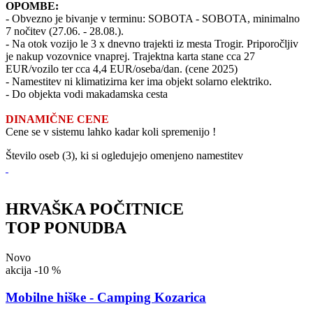
OPOMBE:
- Obvezno je bivanje v terminu: SOBOTA - SOBOTA, minimalno
7 nočitev (27.06. - 28.08.).
- Na otok vozijo le 3 x dnevno trajekti iz mesta Trogir. Priporočljiv
je nakup vozovnice vnaprej. Trajektna karta stane cca 27
EUR/vozilo ter cca 4,4 EUR/oseba/dan. (cene 2025)
- Namestitev ni klimatizirna ker ima objekt solarno elektriko.
- Do objekta vodi makadamska cesta
DINAMIČNE CENE
Cene se v sistemu lahko kadar koli spremenijo !
Število oseb (3), ki si ogledujejo omenjeno namestitev
HRVAŠKA POČITNICE
TOP PONUDBA
Novo
akcija
-10 %
Mobilne hiške - Camping Kozarica