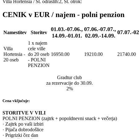
Villa Hortensia
/
Št. odraslih:2, Št. otrok:
CENIK v EUR / najem - polni penzion
01.03.-07.06.,
07.06.-07.07.,
07.07.-02
Namestitev
Storitev
14.09.-01.01.
02.09.-14.09.
1 x najem
Villa
cele ville
Hortensia -
do 20 oseb
16950.00
19210.00
21740.00
20 oseb
- POLNI
PENZION
Gradtur club
za rezervacije do 30.09.
2%
Cena vključuje:
STORITVE V VILI
POLNI PENZION (zajtrk + popoldnevni snack + večerja)
· Zajtrk po vaši izbiri
· Pijača dobrodošlice
· Prigrizki čez dan