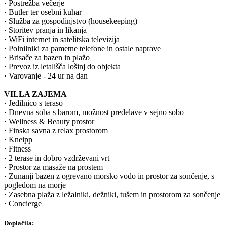
· Postrežba večerje
· Butler ter osebni kuhar
· Služba za gospodinjstvo (housekeeping)
· Storitev pranja in likanja
· WiFi internet in satelitska televizija
· Polnilniki za pametne telefone in ostale naprave
· Brisače za bazen in plažo
· Prevoz iz letališča lošinj do objekta
· Varovanje - 24 ur na dan
VILLA ZAJEMA
· Jedilnico s teraso
· Dnevna soba s barom, možnost predelave v sejno sobo
· Wellness & Beauty prostor
· Finska savna z relax prostorom
· Kneipp
· Fitness
· 2 terase in dobro vzdrževani vrt
· Prostor za masaže na prostem
· Zunanji bazen z ogrevano morsko vodo in prostor za sončenje, s
pogledom na morje
· Zasebna plaža z ležalniki, dežniki, tušem in prostorom za sončenje
· Concierge
Doplačila: