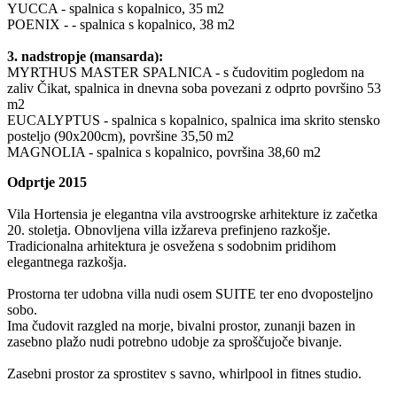
YUCCA - spalnica s kopalnico, 35 m2
POENIX - - spalnica s kopalnico, 38 m2
3. nadstropje (mansarda):
MYRTHUS MASTER SPALNICA - s čudovitim pogledom na
zaliv Čikat, spalnica in dnevna soba povezani z odprto površino 53
m2
EUCALYPTUS - spalnica s kopalnico, spalnica ima skrito stensko
posteljo (90x200cm), površine 35,50 m2
MAGNOLIA - spalnica s kopalnico, površina 38,60 m2
Odprtje 2015
Vila Hortensia je elegantna vila avstroogrske arhitekture iz začetka
20. stoletja. Obnovljena villa izžareva prefinjeno razkošje.
Tradicionalna arhitektura je osvežena s sodobnim pridihom
elegantnega razkošja.
Prostorna ter udobna villa nudi osem SUITE ter eno dvoposteljno
sobo.
Ima čudovit razgled na morje, bivalni prostor, zunanji bazen in
zasebno plažo nudi potrebno udobje za sproščujoče bivanje.
Zasebni prostor za sprostitev s savno, whirlpool in fitnes studio.