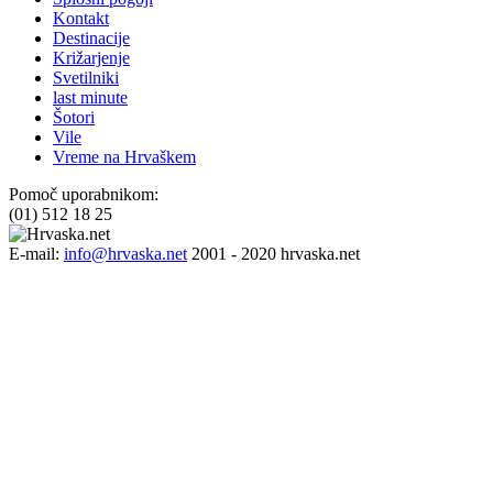
Kontakt
Destinacije
Križarjenje
Svetilniki
last minute
Šotori
Vile
Vreme na Hrvaškem
Pomoč uporabnikom:
(01) 512 18 25
E-mail:
info@hrvaska.net
2001 - 2020 hrvaska.net