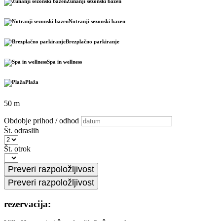
Zunanji sezonski bazen
Notranji sezonski bazen
Brezplačno parkiranje
Spa in wellness
Plaža
50 m
Obdobje prihod / odhod
Št. odraslih
Št. otrok
rezervacija: