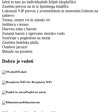
Izleti in ture po individualnih željah (doplačilo)
Zasebni prevoz na in iz športnega letališča
Luksuzni VIP prevoz z avtomobilom in motornim čolnom na
zahtevo
Terasa, urejen vrt in zimski vrt
Jedilnica s teraso
Dnevna soba s barom
Zunanji bazen z ogrevano morsko vodo
Sončenje s pogledom na morje
Zasebna hotelska plaža
Outdoor jacuzzi
Masaže na prostem
Dobro je vedeti
Ob plaži
Brezplačen WiFi
Pogled na morje
Klimatizirano