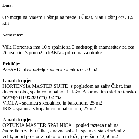
Lega:
Ob morju na Malem Lošinju na predelu Čikat, Mali Lošinj cca. 1,5
km
Namestitev:
Villa Hortensia ima 10 x spalnic za 3 nadstropjih (namestitev za cca
20 oseb ter 3 pomožna ležišča - primerna za otroke.
Pritličje:
AGAVE - dvoposteljna soba s kopalnico, 30 m2
1. nadstropje:
HORTENSIA MASTER SUITE- s pogledom na zaliv Čikat, ima
dnevno sobo, spalnico in balkon in ložo. Apartma ima skrito stensko
posteljo (180x200 cm), 62 m2
VIOLA - spalnica s kopalnico in balkonom, 25 m2
IRIS - spalnica s kopalnico in balkonom, 25 m2
2. nadstropje:
OPTUNIA MASTER SPALNICA - pogled razteza tudi na
čudovitem zalivu Čikat, dnevna soba in spalnica sta združeni v
velik, odprt prostor z balkonom in ložo, površino 42,50 m2