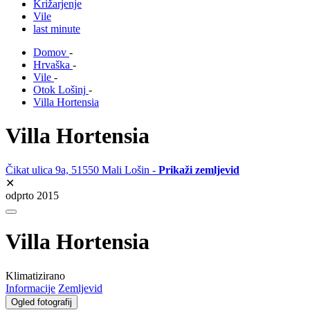
Križarjenje
Vile
last minute
Domov
-
Hrvaška
-
Vile
-
Otok Lošinj
-
Villa Hortensia
Villa Hortensia
Čikat ulica 9a, 51550 Mali Lošin -
Prikaži zemljevid
✕
odprto 2015
Villa Hortensia
Klimatizirano
Informacije
Zemljevid
Ogled fotografij