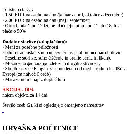
Turistična taksa:
· 1,50 EUR na osebo na dan (januar - april, oktober - december)
· 2,00 EUR na osebo na dan (maj - september)
· Otroci, mlajši od 12 let, ne plačujejo, otroci od 12. do 18. leta
plačajo 50%
Dodatne storitve (z doplačilom):
· Meni za posebne priložnosti
· Izbira francoskih šampanjcev ter hrvaških in mednarodnih vin
· Posebne storitve, suho čiščenje in pranje perila in likanje
· Možnost organiziranja izletov in drugih aktivnosti,
· Shuttle service Kingair zasebno letalo od mednarodnih letališč v
Evropi (za največ 6 oseb)
· Masaže in tretmaji z doplačilom
AKCIJA - 10%
najem objekta za 14 dni
Število oseb (2), ki si ogledujejo omenjeno namestitev
HRVAŠKA POČITNICE