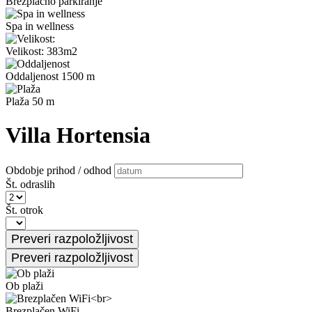
Brezplačno parkiranje
Spa in wellness
Velikost: 383m2
Oddaljenost 1500 m
Plaža 50 m
Villa Hortensia
Obdobje prihod / odhod
Št. odraslih
Št. otrok
Ob plaži
Brezplačen WiFi