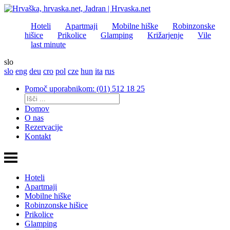
Hoteli
Apartmaji
Mobilne hiške
Robinzonske
hišice
Prikolice
Glamping
Križarjenje
Vile
last minute
slo
slo
eng
deu
cro
pol
cze
hun
ita
rus
Pomoč uporabnikom: (01) 512 18 25
Domov
O nas
Rezervacije
Kontakt
Hoteli
Apartmaji
Mobilne hiške
Robinzonske hišice
Prikolice
Glamping