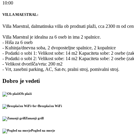
10:00
VILLA MAESTRAL:
Villa Maestral, dalmatinska villa ob prodnati plaži, cca 2300 m od ce
Villa Maestral je idealna za 6 oseb in ima 2 spalnice.
- Hiša za 6 oseb
- Kuhinja/dnevna soba, 2 dvoposteljne spalnice, 2 kopalnice
- Podatki o sobi 1: Velikost sobe: 14 m2 Kapaciteta sobe: 2 osebe (za
- Podatki o sobi 2: Velikost sobe: 14 m2 Kapaciteta sobe: 2 osebe (za
- Velikost dvorišča/vrta: 200 m2
- Vrt, zasebni parking, AC, Sat-tv, pralni stroj, pomivalni stroj.
Dobro je vedeti
Ob plaži
Brezplačen WiFi
Zunanji grill
Pogled na morje