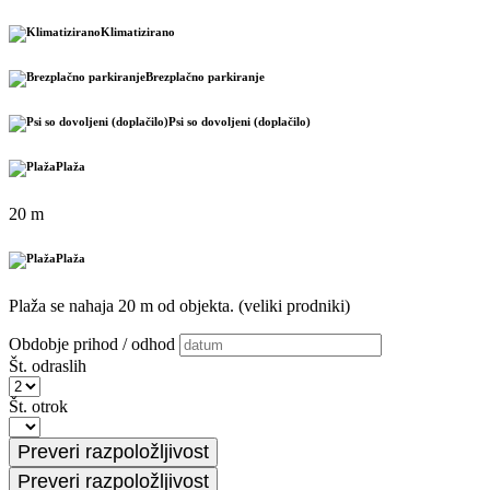
Klimatizirano
Brezplačno parkiranje
Psi so dovoljeni (doplačilo)
Plaža
20 m
Plaža
Plaža se nahaja 20 m od objekta. (veliki prodniki)
Obdobje prihod / odhod
Št. odraslih
Št. otrok