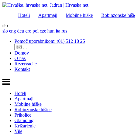
Hoteli
Apartmaji
Mobilne hiške
Robinzonske hiši
slo
slo
eng
deu
cro
pol
cze
hun
ita
rus
Pomoč uporabnikom: (01) 512 18 25
Domov
O nas
Rezervacije
Kontakt
Hoteli
Apartmaji
Mobilne hiške
Robinzonske hišice
Prikolice
Glamping
Križarjenje
Vile