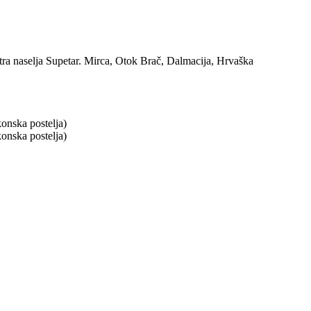
ntra naselja Supetar. Mirca, Otok Brač, Dalmacija, Hrvaška
konska postelja)
konska postelja)