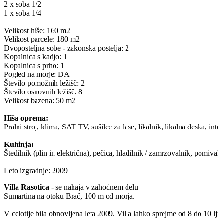
2 x soba 1/2
1 x soba 1/4
Velikost hiše: 160 m2
Velikost parcele: 180 m2
Dvoposteljna sobe - zakonska postelja: 2
Kopalnica s kadjo: 1
Kopalnica s prho: 1
Pogled na morje: DA
Število pomožnih ležišč: 2
Število osnovnih ležišč: 8
Velikost bazena: 50 m2
Hiša oprema:
Pralni stroj, klima, SAT TV, sušilec za lase, likalnik, likalna deska, 
Kuhinja:
Štedilnik (plin in električna), pečica, hladilnik / zamrzovalnik, pomiva
Leto izgradnje: 2009
Villa Rasotica
- se nahaja v zahodnem delu
Sumartina na otoku Brač, 100 m od morja.
V celotije bila obnovljena leta 2009. Villa lahko sprejme od 8 do 10 lj