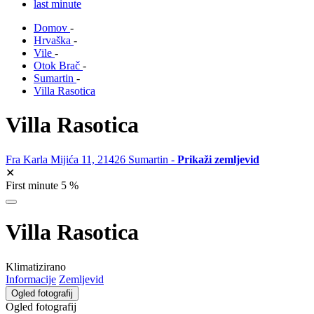
last minute
Domov
-
Hrvaška
-
Vile
-
Otok Brač
-
Sumartin
-
Villa Rasotica
Villa Rasotica
Fra Karla Mijića 11, 21426 Sumartin -
Prikaži zemljevid
✕
First minute 5 %
Villa Rasotica
Klimatizirano
Informacije
Zemljevid
Ogled fotografij
Ogled fotografij