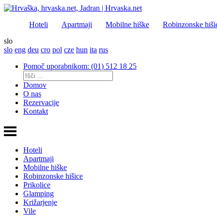
Hoteli
Apartmaji
Mobilne hiške
Robinzonske hiši
slo
slo
eng
deu
cro
pol
cze
hun
ita
rus
Pomoč uporabnikom: (01) 512 18 25
Domov
O nas
Rezervacije
Kontakt
Hoteli
Apartmaji
Mobilne hiške
Robinzonske hišice
Prikolice
Glamping
Križarjenje
Vile