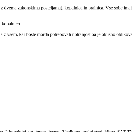
jna z dvema zakonskima posteljama), kopalnica in pralnica. Vse sobe imaj
n kopalnico.
na z vsem, kar boste morda potrebovali notranjost oa je okusno oblikov
ba, 2 kopalnici, vrt, terasa, bazen, 2 balkona, pralni stroj, klima, SAT-