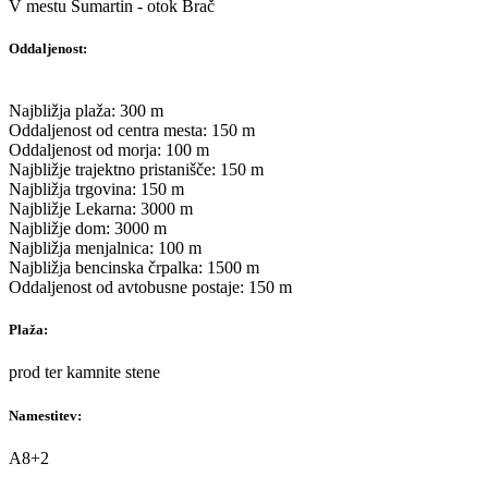
V mestu Sumartin - otok Brač
Oddaljenost:
Najbližja plaža: 300 m
Oddaljenost od centra mesta: 150 m
Oddaljenost od morja: 100 m
Najbližje trajektno pristanišče: 150 m
Najbližja trgovina: 150 m
Najbližje Lekarna: 3000 m
Najbližje dom: 3000 m
Najbližja menjalnica: 100 m
Najbližja bencinska črpalka: 1500 m
Oddaljenost od avtobusne postaje: 150 m
Plaža:
prod ter kamnite stene
Namestitev:
A8+2