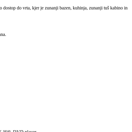
o dostop do vrta, kjer je zunanji bazen, kuhinja, zunanji tuš kabino in
ana.
TV, Hifi, DVD player