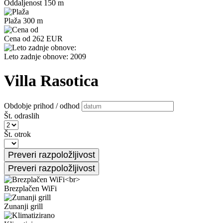
Oddaljenost 150 m
Plaža 300 m
Cena od 262 EUR
Leto zadnje obnove: 2009
Villa Rasotica
Obdobje prihod / odhod
Št. odraslih
Št. otrok
Brezplačen WiFi
Zunanji grill