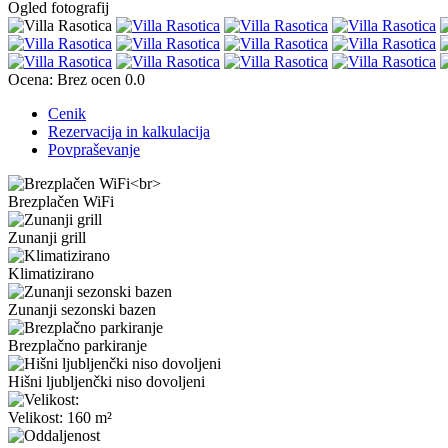
Ogled fotografij
Ocena:
Brez ocen
0.0
Cenik
Rezervacija in kalkulacija
Povpraševanje
Brezplačen WiFi
Zunanji grill
Klimatizirano
Zunanji sezonski bazen
Brezplačno parkiranje
Hišni ljubljenčki niso dovoljeni
Velikost: 160 m²