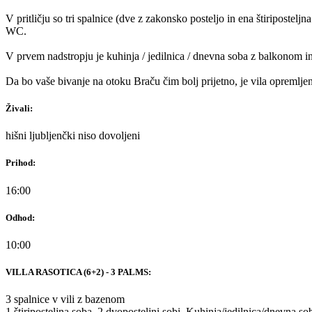
V pritličju so tri spalnice (dve z zakonsko posteljo in ena štiripostel
WC.
V prvem nadstropju je kuhinja / jedilnica / dnevna soba z balkonom i
Da bo vaše bivanje na otoku Braču čim bolj prijetno, je vila opremlje
Živali:
hišni ljubljenčki niso dovoljeni
Prihod:
16:00
Odhod:
10:00
VILLA RASOTICA (6+2) - 3 PALMS:
3 spalnice v vili z bazenom
1 štiriposteljna soba, 2 dvoposteljni sobi. Kuhinja/jedilnica/dnevna so