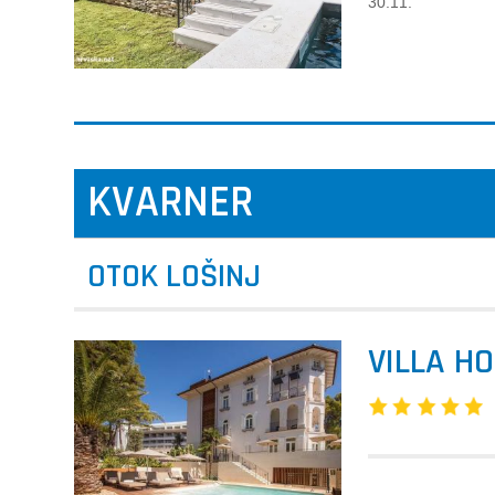
30.11.
KVARNER
OTOK LOŠINJ
VILLA H