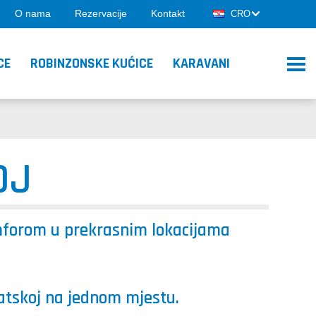
O nama
Rezervacije
Kontakt
CRO
CE
ROBINZONSKE KUĆICE
KARAVANI
OJ
omforom u prekrasnim lokacijama
rvatskoj na jednom mjestu.