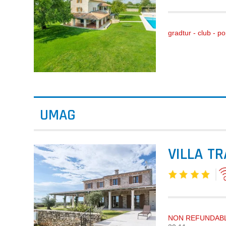
gradtur - club - p
UMAG
VILLA TR
NON REFUNDABL