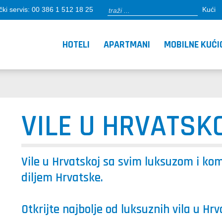
čki servis: 00 386 1 512 18 25
Kući
HOTELI
APARTMANI
MOBILNE KUĆI
VILE U HRVATSK
Vile u Hrvatskoj sa svim luksuzom i k
diljem Hrvatske.
Otkrijte najbolje od luksuznih vila u H