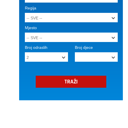
Regija
Mjesto
Broj odraslih
Broj djece