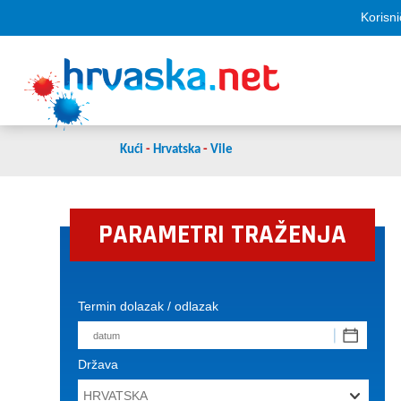
Korisni
Kući
-
Hrvatska
-
Vile
PARAMETRI TRAŽENJA
Termin dolazak / odlazak
Država