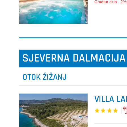
Gradtur club - 2%
SJEVERNA DALMACIJA
OTOK ŽIŽANJ
VILLA L