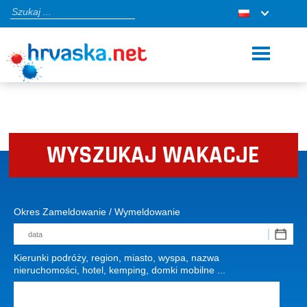
WYSZUKAJ WAKACJE
Okres Zameldowanie / Wymeldowanie
Kierunki podróży, region, miasto, wyspa, nazwa
nieruchomości, hotel, kemping, domki mobilne ...